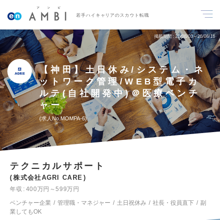
若手ハイキャリアのスカウト転職
掲載期間
26/08/03～26/08/16
【神田】土日休み/システム・ネ
ットワーク管理/WEB型電子カ
ルテ(自社開発中)＠医療ベンチ
ャー
求人No.MOMPA-6
テクニカルサポート
株式会社AGRI CARE
年収
400万円～599万円
ベンチャー企業
管理職・マネジャー
土日祝休み
社長・役員直下
副
業してもOK