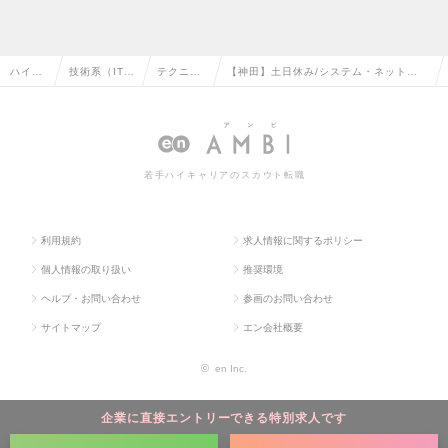
ハイク
技術系（IT・
テクニカ
【神田】土日休み/システム・ネットワ
ラス求
Web・通信
ルサポー
ーク管理/WEB型電子カルテ(自社開発
人TOP
系）の転職
トの転職
中)＠医療ベンチャーの求人情報
若手ハイキャリアのスカウト転職
利用規約
求人情報に関するポリシー
個人情報の取り扱い
推奨環境
ヘルプ・お問い合わせ
参画のお問い合わせ
サイトマップ
エン会社概要
©
en Inc.
企業に直接エントリーできる特別求人です