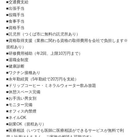
■交通費支給
■出張手当
■役職手当
■食事手当
■資格手当
■託児所（つくば市に無料の託児所あり）
■資格取得支援（業務に関わる資格の取得費用を会社で負担します※
規程あり）
■研修費用補助（年2回、上限10万円まで）
■退職金制度
■健康診断
■ワクチン接種あり
■永年勤続賞（5年勤続で20万円を支給）
■ドリップコーヒー・ミネラルウォーター飲み放題
■休憩スペース完備
■お手洗い男女別
■モニター完備
■オフィス内禁煙
■ネイルOK
■副業OK（規程あり）
■医療相談（いつでも医師に医療相談ができるサービスが無料で利
用！社員はもちろん、ご家族の相談も可能です）