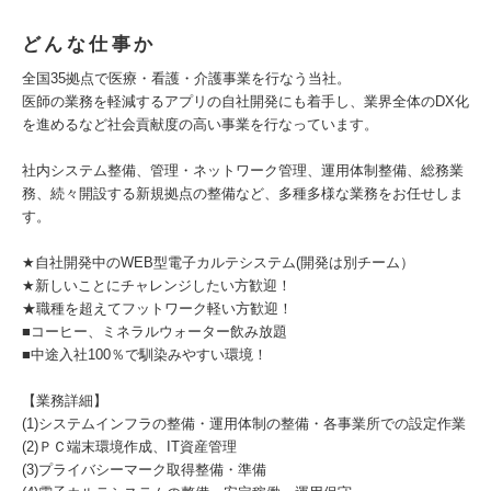
どんな仕事か
全国35拠点で医療・看護・介護事業を行なう当社。
医師の業務を軽減するアプリの自社開発にも着手し、業界全体のDX化
を進めるなど社会貢献度の高い事業を行なっています。
社内システム整備、管理・ネットワーク管理、運用体制整備、総務業
務、続々開設する新規拠点の整備など、多種多様な業務をお任せしま
す。
★自社開発中のWEB型電子カルテシステム(開発は別チーム）
★新しいことにチャレンジしたい方歓迎！
★職種を超えてフットワーク軽い方歓迎！
■コーヒー、ミネラルウォーター飲み放題
■中途入社100％で馴染みやすい環境！
【業務詳細】
(1)システムインフラの整備・運用体制の整備・各事業所での設定作業
(2)ＰＣ端末環境作成、IT資産管理
(3)プライバシーマーク取得整備・準備