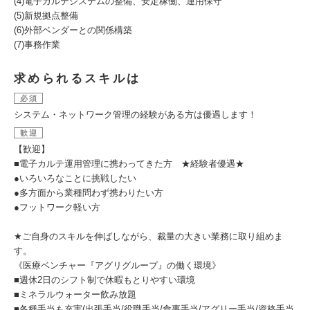
(4)電子カルテシステムの整備、安定稼働、運用保守
(5)新規拠点整備
(6)外部ベンダーとの関係構築
(7)事務作業
求められるスキルは
必須
システム・ネットワーク管理の経験がある方は優遇します！
歓迎
【歓迎】
■電子カルテ運用管理に携わってきた方 ★経験者優遇★
●いろいろなことに挑戦したい
●多方面から業種問わず携わりたい方
●フットワーク軽い方
★ご自身のスキルを伸ばしながら、裁量の大きい業務に取り組めま
す。
《医療ベンチャー『アグリグループ』の働く環境》
■週休2日のシフト制で休暇もとりやすい環境
■ミネラルウォーター飲み放題
■各種手当も充実(出張手当/役職手当/食事手当/アグリー手当/資格手当