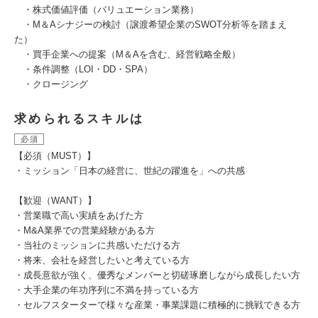
・株式価値評価（バリュエーション業務）
・M＆Aシナジーの検討（譲渡希望企業のSWOT分析等を踏まえ
た）
・買手企業への提案（M＆Aを含む、経営戦略全般）
・条件調整（LOI・DD・SPA）
・クロージング
求められるスキルは
必須
【必須（MUST）】
・ミッション「日本の経営に、世紀の躍進を」への共感
【歓迎（WANT）】
・営業職で高い実績をあげた方
・M&A業界での営業経験がある方
・当社のミッションに共感いただける方
・将来、会社を経営したいと考えている方
・成長意欲が強く、優秀なメンバーと切磋琢磨しながら成長したい方
・大手企業の年功序列に不満を持っている方
・セルフスターターで様々な産業・事業課題に積極的に挑戦できる方