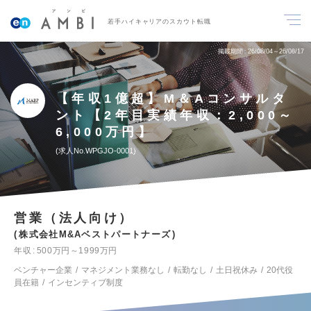
若手ハイキャリアのスカウト転職
掲載期間
26/08/04～26/08/17
【年収1億超】M＆Aコンサルタ
ント【2年目実績年収：2,000～
6,000万円】
求人No.WPGJO-0001
営業（法人向け）
株式会社M&Aベストパートナーズ
年収
500万円～1999万円
ベンチャー企業
マネジメント業務なし
転勤なし
土日祝休み
20代役
員在籍
インセンティブ制度