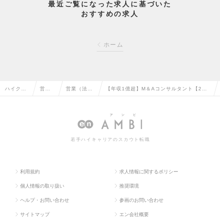
最近ご覧になった求人に基づいた
おすすめの求人
ホーム
ハイクラ
営業
営業（法人
【年収1億超】M＆Aコンサルタント【2年
ス求人TO
系の
向け）の転
目実績年収：2,000～6,000万円】の求人
P
転職
職
情報
若手ハイキャリアのスカウト転職
利用規約
求人情報に関するポリシー
個人情報の取り扱い
推奨環境
ヘルプ・お問い合わせ
参画のお問い合わせ
サイトマップ
エン会社概要