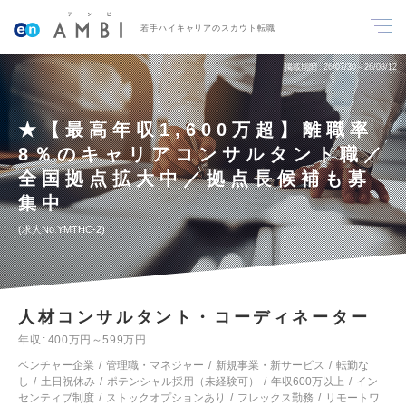
若手ハイキャリアのスカウト転職
掲載期間
26/07/30～26/08/12
★【最高年収1,600万超】離職率
8％のキャリアコンサルタント職／
全国拠点拡大中／拠点長候補も募
集中
求人No.YMTHC-2
人材コンサルタント・コーディネーター
年収
400万円～599万円
ベンチャー企業
管理職・マネジャー
新規事業・新サービス
転勤な
し
土日祝休み
ポテンシャル採用（未経験可）
年収600万以上
イン
センティブ制度
ストックオプションあり
フレックス勤務
リモートワ