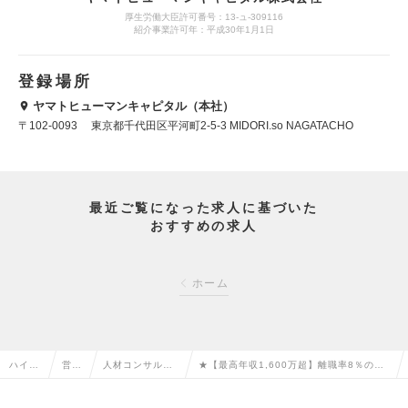
厚生労働大臣許可番号：13-ュ-309116
紹介事業許可年：平成30年1月1日
登録場所
ヤマトヒューマンキャピタル（本社）
〒102-0093 東京都千代田区平河町2-5-3 MIDORI.so NAGATACHO
最近ご覧になった求人に基づいた
おすすめの求人
ホーム
ハイク
営業
人材コンサルタ
★【最高年収1,600万超】離職率8％のキ
ラス求
系の
ント・コーディ
ャリアコンサルタント職／全国拠点拡大中