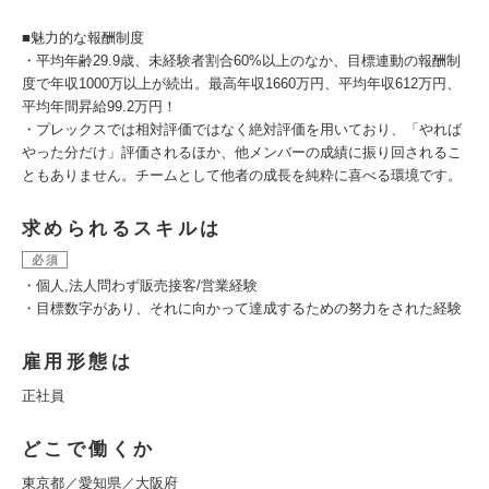
■魅力的な報酬制度
・平均年齢29.9歳、未経験者割合60%以上のなか、目標連動の報酬制
度で年収1000万以上が続出。最高年収1660万円、平均年収612万円、
平均年間昇給99.2万円！
・プレックスでは相対評価ではなく絶対評価を用いており、「やれば
やった分だけ」評価されるほか、他メンバーの成績に振り回されるこ
ともありません。チームとして他者の成長を純粋に喜べる環境です。
求められるスキルは
必須
・個人,法人問わず販売接客/営業経験
・目標数字があり、それに向かって達成するための努力をされた経験
雇用形態は
正社員
どこで働くか
東京都／愛知県／大阪府