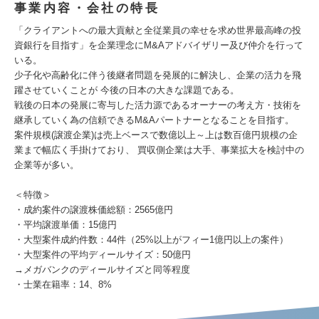
事業内容・会社の特長
「クライアントへの最大貢献と全従業員の幸せを求め世界最高峰の投
資銀行を目指す」を企業理念にM&Aアドバイザリー及び仲介を行って
いる。
少子化や高齢化に伴う後継者問題を発展的に解決し、企業の活力を飛
躍させていくことが 今後の日本の大きな課題である。
戦後の日本の発展に寄与した活力源であるオーナーの考え方・技術を
継承していく為の信頼できるM&Aパートナーとなることを目指す。
案件規模(譲渡企業)は売上ベースで数億以上～上は数百億円規模の企
業まで幅広く手掛けており、 買収側企業は大手、事業拡大を検討中の
企業等が多い。
＜特徴＞
・成約案件の譲渡株価総額：2565億円
・平均譲渡単価：15億円
・大型案件成約件数：44件（25%以上がフィー1億円以上の案件）
・大型案件の平均ディールサイズ：50億円
→メガバンクのディールサイズと同等程度
・士業在籍率：14、8%