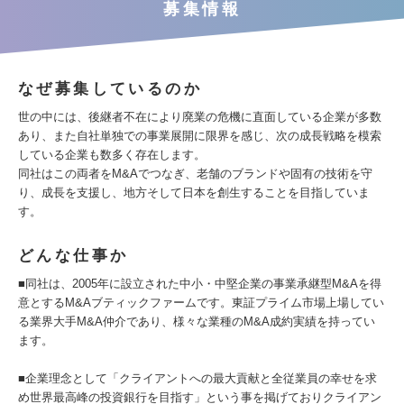
募集情報
なぜ募集しているのか
世の中には、後継者不在により廃業の危機に直面している企業が多数
あり、また自社単独での事業展開に限界を感じ、次の成長戦略を模索
している企業も数多く存在します。
同社はこの両者をM&Aでつなぎ、老舗のブランドや固有の技術を守
り、成長を支援し、地方そして日本を創生することを目指していま
す。
どんな仕事か
■同社は、2005年に設立された中小・中堅企業の事業承継型M&Aを得
意とするM&Aブティックファームです。東証プライム市場上場してい
る業界大手M&A仲介であり、様々な業種のM&A成約実績を持ってい
ます。
■企業理念として「クライアントへの最大貢献と全従業員の幸せを求
め世界最高峰の投資銀行を目指す」という事を掲げておりクライアン