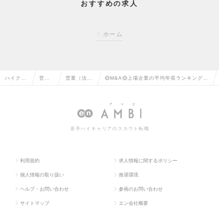
おすすめの求人
ホーム
ハイクラ
営業
営業（法人
🟡M&A🟡上場企業の平均年収ランキング9
ス求人TO
系の
向け）の転
年連続第1位「平均年収3161万円」の求人
P
転職
職
情報
若手ハイキャリアのスカウト転職
利用規約
求人情報に関するポリシー
個人情報の取り扱い
推奨環境
ヘルプ・お問い合わせ
参画のお問い合わせ
サイトマップ
エン会社概要