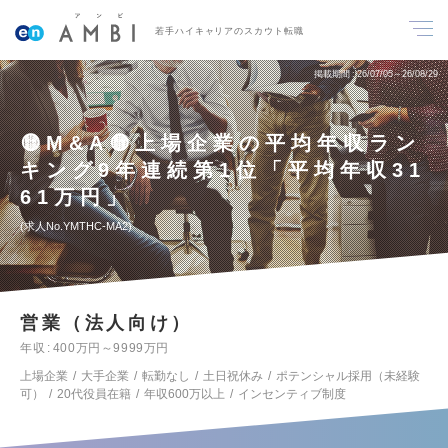
若手ハイキャリアのスカウト転職
掲載期間
26/07/05～26/08/29
🟡M&A🟡上場企業の平均年収ラン
キング9年連続第1位「平均年収31
61万円」
求人No.YMTHC-MA2
営業（法人向け）
年収
400万円～9999万円
上場企業
大手企業
転勤なし
土日祝休み
ポテンシャル採用（未経験
可）
20代役員在籍
年収600万以上
インセンティブ制度