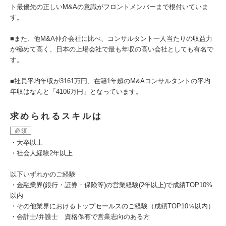
ト最優先の正しいM&Aの意識がフロントメンバーまで根付いていま
す。
■また、他M&A仲介会社に比べ、コンサルタント一人当たりの収益力
が極めて高く、日本の上場会社で最も年収の高い会社としても有名で
す。
■社員平均年収が3161万円、在籍1年超のM&Aコンサルタントの平均
年収はなんと「4106万円」となっています。
求められるスキルは
必須
・大卒以上
・社会人経験2年以上
以下いずれかのご経験
・金融業界(銀行・証券・保険等)の営業経験(2年以上)で成績TOP10%
以内
・その他業界におけるトップセールスのご経験（成績TOP10％以内）
・会計士/弁護士 資格保有で営業志向のある方