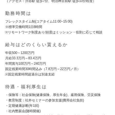
（アクセス：渋谷駅 徒歩7分、明治神宮前駅 徒歩10分程度）
勤務時間は
フレックスタイム制(コアタイム11:00~15:00)
※標準労働時間1日8時間
※リモートワーク制度あり/頻度はミッション・役割に応じて相談
給与はどのくらい貰えるか
年収500～1200万円
月給33.3万円～83.4万円
年間賞与100万円～240万円
固定残業時間30時間込み（7.8万円～22万円／月）
※固定残業時間超過分は別途支給
待遇・福利厚生は
・保険等：社会保険(健康保険、厚生年金)、雇用保険、労災保険
・教育制度：社外セミナーの参加支援(費用会社負担)
・定期健康診断(年1回)
・社内懇親会(随時開催)