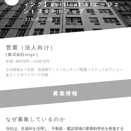
ィング】vertical AIエージェ
ントスタートアップ
求人No.XYSVG-01
営業（法人向け）
株式会社mign
年収
400万円～1049万円
土日祝休み
社長・役員直下
インセンティブ制度
ストックオプション
あり
リモートワーク可能
募集情報
なぜ募集しているのか
当社は、生成AIを活用し、不動産・建設領域の業務効率化を推進する