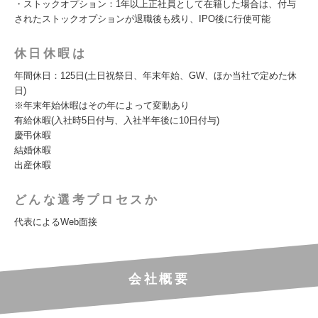
・ストックオプション：1年以上正社員として在籍した場合は、付与
されたストックオプションが退職後も残り、IPO後に行使可能
休日休暇は
年間休日：125日(土日祝祭日、年末年始、GW、ほか当社で定めた休
日)
※年末年始休暇はその年によって変動あり
有給休暇(入社時5日付与、入社半年後に10日付与)
慶弔休暇
結婚休暇
出産休暇
どんな選考プロセスか
代表によるWeb面接
会社概要