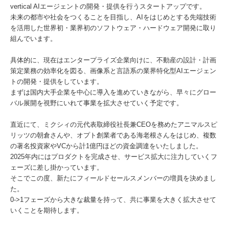
vertical AIエージェントの開発・提供を行うスタートアップです。
未来の都市や社会をつくることを目指し、AIをはじめとする先端技術
を活用した世界初・業界初のソフトウェア・ハードウェア開発に取り
組んでいます。
具体的に、現在はエンタープライズ企業向けに、不動産の設計・計画
策定業務の効率化を図る、画像系と言語系の業界特化型AIエージェン
トの開発・提供をしています。
まずは国内大手企業を中心に導入を進めていきながら、早々にグロー
バル展開を視野にいれて事業を拡大させていく予定です。
直近にて、ミクシィの元代表取締役社長兼CEOを務めたアニマルスピ
リッツの朝倉さんや、オプト創業者である海老根さんをはじめ、複数
の著名投資家やVCから計1億円ほどの資金調達をいたしました。
2025年内にはプロダクトを完成させ、サービス拡大に注力していくフ
ェーズに差し掛かっています。
そこでこの度、新たにフィールドセールスメンバーの増員を決めまし
た。
0->1フェーズから大きな裁量を持って、共に事業を大きく拡大させて
いくことを期待します。