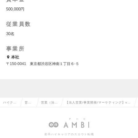
500,000円
従業員数
30名
事業所
本社
〒150-0041 東京都渋谷区神南１丁目６-５
ハイクラ
営業
営業（法人
【法人営業/事業開発/マーケティング】vert
ス求人T
系の
向け）の転
ical AIエージェントスタートアップの求人
OP
転職
職
情報
若手ハイキャリアのスカウト転職