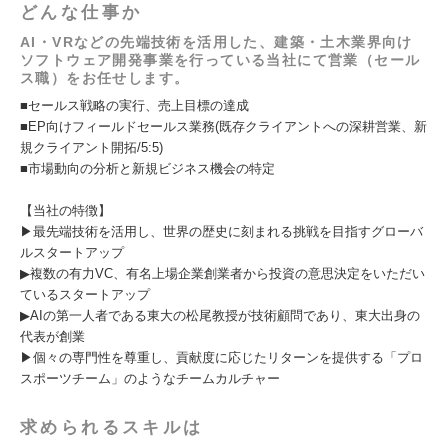
どんな仕事か
AI・VRなどの先端技術を活用した、建築・土木業界向け
ソフトウェア開発事業を行っている当社にて営業（セール
ス職）をお任せします。
■セールス戦略の実行、売上目標の達成
■EP向けフィールドセールス業務(既存クライアントへの深耕営業、新
規クライアント開拓/5:5)
■市場動向の分析と新規ビジネス機会の特定
【当社の特徴】
▶最先端技術を活用し、世界の歴史に刻まれる挑戦を目指すグローバ
ルスタートアップ
▶複数の有力VC、有名上場企業創業者から投資の意思決定をいただい
ているスタートアップ
▶AIの第一人者である東大の松尾教授が技術顧問であり、東大出身の
代表が創業
▶個々の専門性を尊重し、貢献度に応じたリターンを提供する「プロ
スポーツチーム」のようなチームカルチャー
求められるスキルは