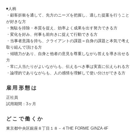
◾️人柄
・顧客折衝を通して、先方のニーズを把握し、適した提案を行うこと
が好きな方
・無駄を排除・本質を捉え、効率よく成果を出す努力できる方
・変化を好み、何事も前向きに捉えて行動できる方
・当事者意識を持ち、クライアントの課題＝自身の課題と本気で考え
取り組んで頂ける方
・傾聴力があり、自身と他者の意見を尊重しながら答えを導き出せる
方
・常に人当たりがよいながらも、伝えるべき事は実直に伝えられる方
・論理的でありながらも、人の感情を理解して使い分けができる方
雇用形態は
正社員
試用期間：3ヶ月
どこで働くか
東京都中央区銀座８丁目１８－４THE FORME GINZA 4F