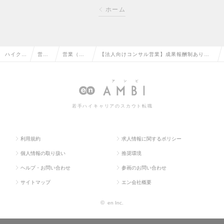
ホーム
ハイクラ
営業
営業（法
【法人向けコンサル営業】成果報酬制あり｜
ス求人T
系の
人向け）
日本一、年収水準が高い総合コンサル会社を
OP
転職
の転職
目指すの求人情報
若手ハイキャリアのスカウト転職
利用規約
求人情報に関するポリシー
個人情報の取り扱い
推奨環境
ヘルプ・お問い合わせ
参画のお問い合わせ
サイトマップ
エン会社概要
©
en Inc.