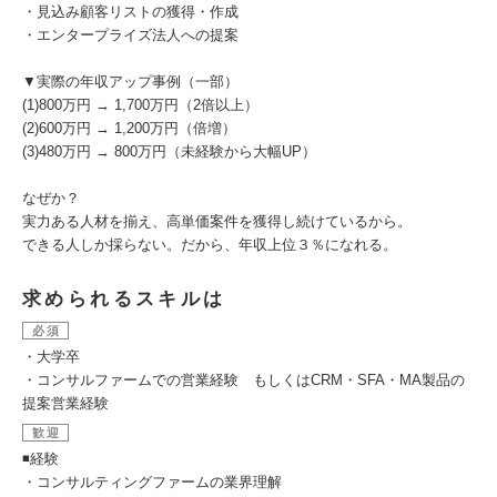
・見込み顧客リストの獲得・作成
・エンタープライズ法人への提案
▼実際の年収アップ事例（一部）
(1)800万円 → 1,700万円（2倍以上）
(2)600万円 → 1,200万円（倍増）
(3)480万円 → 800万円（未経験から大幅UP）
なぜか？
実力ある人材を揃え、高単価案件を獲得し続けているから。
できる人しか採らない。だから、年収上位３％になれる。
求められるスキルは
必須
・大学卒
・コンサルファームでの営業経験 もしくはCRM・SFA・MA製品の
提案営業経験
歓迎
◾️経験
・コンサルティングファームの業界理解