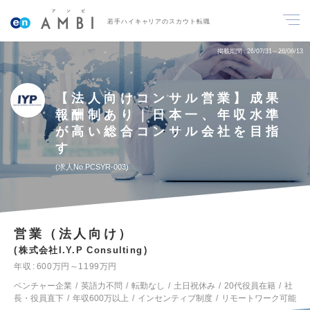
若手ハイキャリアのスカウト転職
掲載期間
26/07/31～26/08/13
【法人向けコンサル営業】成果
報酬制あり｜日本一、年収水準
が高い総合コンサル会社を目指
す
求人No.PCSYR-003
営業（法人向け）
株式会社I.Y.P Consulting
年収
600万円～1199万円
ベンチャー企業
英語力不問
転勤なし
土日祝休み
20代役員在籍
社
長・役員直下
年収600万以上
インセンティブ制度
リモートワーク可能