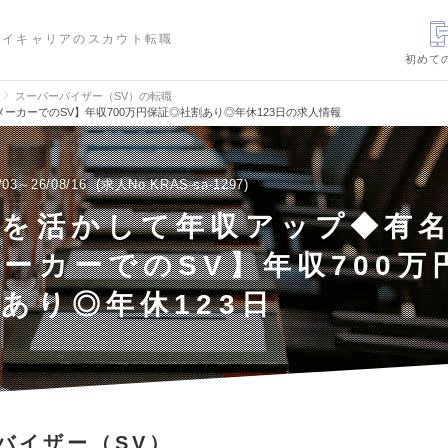
ハイキャリアのスカウト転職
初めて
スーパーバイザー（SV）の転職
ーカーでのSV】年収700万円保証◎社割あり◎年休123日の求人情報
/03～26/08/16
求人No.KRAS-sa-1297
験を活かして年収アップ◆有
ーカーでのSV】年収700万
あり◎年休123日
バイザー（SV）