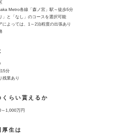
区
saka Metro各線「森ノ宮」駅～徒歩5分
り」と「なし」のコースを選択可能
アによっては、1～2泊程度の出張あり
務
は
0
15分
り残業あり
のくらい貰えるか
～1,000万円
利厚生は