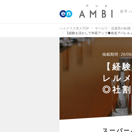
若手
ハイクラス求人TOP
サービス・流通系の転職
【経験を活かして年収アップ◆有名アパレルメ
掲載期間
26/08
【経
レルメ
◎社割
スーパー