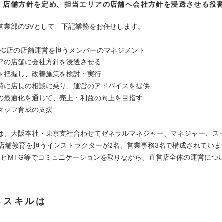
、店舗方針を定め、担当エリアの店舗へ会社方針を浸透させる役
営業部のSVとして、下記業務をお任せします。
FC店の店舗運営を担うメンバーのマネジメント
アの店舗に会社方針を浸透させる
を把握し、改善施策を検討・実行
時に店長の相談に乗り、運営のアドバイスを提供
の最適化を通じて、売上・利益の向上を目指す
タッフ育成の支援
は、大阪本社・東京支社合わせてゼネラルマネジャー、マネジャー、ス
、店舗教育を担うインストラクターが2名、営業事務3名で構成されていま
レビMTG等でコミュニケーションを取りながら、直営店全体の運営につ
るスキルは