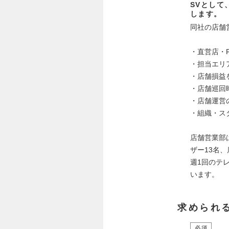
SVとして
します。
同社の店舗
・直営店・
・担当エリ
・店舗損益
・店舗巡回
・店舗運営
・組織・ス
店舗営業部
ザー13名
週1回のテ
います。
求められ
必須