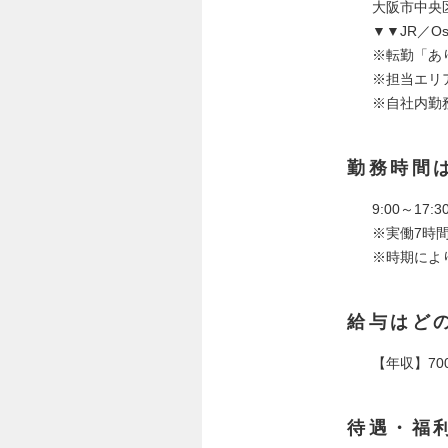
大阪市中央
▼▼JR／O
※転勤「あ
※担当エリ
※自社内勤
勤務時間
9:00～17:3
※実働7時間
※時期によ
給与はど
【年収】700
待遇・福