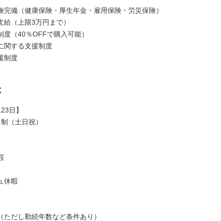
険完備（健康保険・厚生年金・雇用保険・労災保険）
支給（上限3万円まで）
制度（40％OFFで購入可能）
に関する支援制度
援制度
は
23日】
日制（土日祝）
暇
ュ休暇
（ただし勤続年数など条件あり）