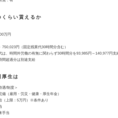
のくらい貰えるか
900万円
円～ 750,023円（固定残業代30時間分含む）
は、時間外労働の有無に関わらず30時間分を93,985円～140,977円支
時間超過分は別途支給
利厚生は
待遇/制度＞
完備（雇用・労災・健康・厚生年金）
給（上限：5万円）※条件あり
当
来手当