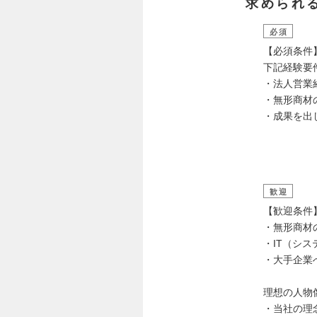
求められ
必須
【必須条件
下記経験要
・法人営業
・無形商材
・成果を出
歓迎
【歓迎条件
・無形商
・IT（シ
・大手企業
理想の人物
・当社の理