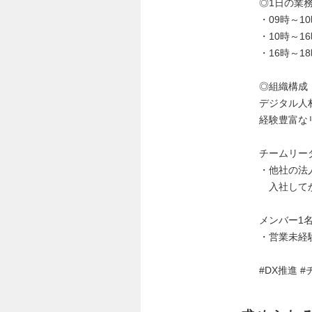
◎1日の業
・09時～
・10時～
・16時～
◎組織構成
デジタル人
経験豊富な
チームリー
・他社の法
入社してか
メンバー1名
・営業未経
#DX推進 