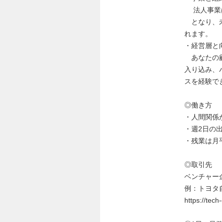
法人事業は
となり、未
れます。
・経営層と
あなたの顧
入り込み、
スを経験で
◎働き方
・人間関係
・週2日の
・残業は月
◎取引先
ベンチャー
例：トヨタ
https://tech