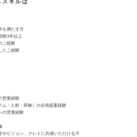
るスキルは
】
件を満たす方
経験3年以上
のご経験
したご経験
】
材の営業経験
ステム・人材・研修）の企画提案経験
への営業経験
像
念やビジョン、クレドに共感いただける方