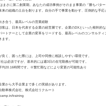
まさに第二創業期。あなたの成功事例がそのまま事業の『勝ちパター
来の組織の土台を創ります。自分の手で事業を動かす、圧倒的な手応
向き合う、最高レベルの営業経験
客は、日本を代表する企業の経営層です。企業のDXといった根幹的な
パートナーとして企業の変革をリードする、最高レベルのコンサルティ
きます。
が良く、困った際には、上司や同僚に相談しやすい環境です。
出社は必須ですが、基本的には週3日の在宅勤務が可能です。
平均20.16時間です。※繁忙期などにより変更の可能性あり
企業から大手企業まで多くの実績があります。
自動車株式会社、株式会社リクルート
-camp.in/training