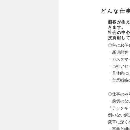
どんな仕
顧客が抱
きます。
社会の中心
接貢献し
◎主にお任
・新規顧客
・カスタマ
・当社アセ
・具体的に
・営業戦略
◎仕事のや
・前例のな
「テックキ
例のない解
変革に深く
・事業と組