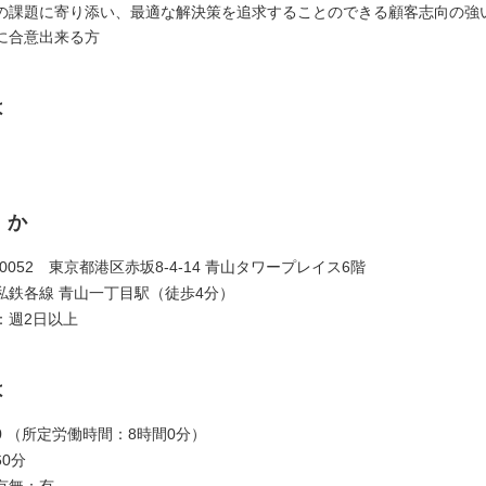
の課題に寄り添い、最適な解決策を追求することのできる顧客志向の強
に合意出来る方
は
くか
7-0052 東京都港区赤坂8-4-14 青山タワープレイス6階
私鉄各線 青山一丁目駅（徒歩4分）
：週2日以上
は
:00 （所定労働時間：8時間0分）
0分
有無：有