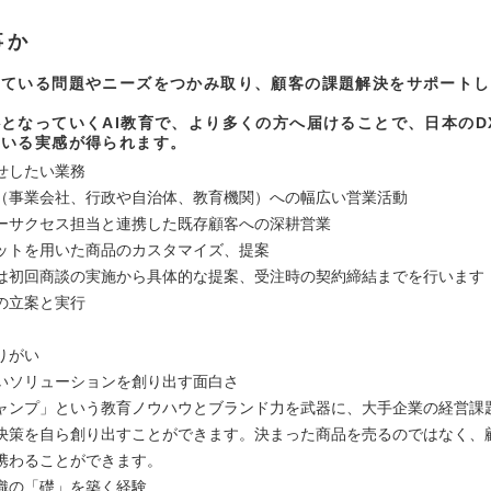
事か
えている問題やニーズをつかみ取り、顧客の課題解決をサポートし
となっていくAI教育で、より多くの方へ届けることで、日本のD
ている実感が得られます。
せしたい業務
（事業会社、行政や自治体、教育機関）への幅広い営業活動
ーサクセス担当と連携した既存顧客への深耕営業
ットを用いた商品のカスタマイズ、提案
は初回商談の実施から具体的な提案、受注時の契約締結までを行います
の立案と実行
りがい
いソリューションを創り出す面白さ
ャンプ」という教育ノウハウとブランド力を武器に、大手企業の経営課
決策を自ら創り出すことができます。決まった商品を売るのではなく、
携わることができます。
織の「礎」を築く経験