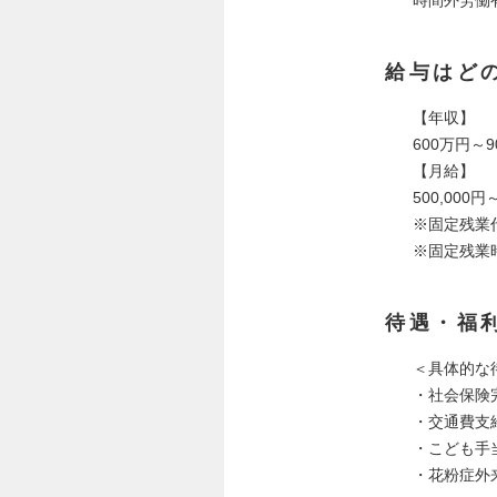
給与はど
【年収】
600万円～
【月給】
500,000
※固定残業代
※固定残業
待遇・福
＜具体的な
・社会保険
・交通費支
・こども手
・花粉症外