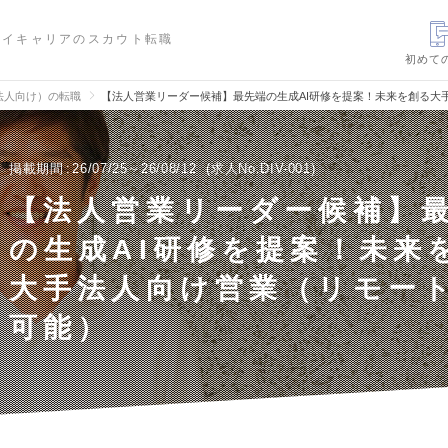
ハイキャリアのスカウト転職
初めて
法人向け）の転職
【法人営業リーダー候補】最先端の生成AI研修を提案！未来を創る大
掲載期間
26/07/25～26/08/12
求人No.DIV-001
【法人営業リーダー候補】
の生成AI研修を提案！未来
大手法人向け営業（リモー
可能）