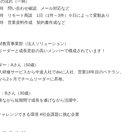
務の流れ（一例）
10時 問い合わせ確認 メール対応など
16時 リモート商談 1日（1件～3件）※日によって変動あり
18時 営業資料作成 契約書作成など
材教育事業部（法人ソリューション）
リーダーと成長意欲の高いメンバーで構成されています！
ダー：Aさん（50歳）
人研修サービスから中途入社でdivに入社、営業18年目のベテラン。
ら2ヶ月でチームリーダーに昇格。
：Bさん（30歳）
験ながら短期間で成長を遂げながら活躍中。
#チャレンジできる環境 #社会課題に挑む企業