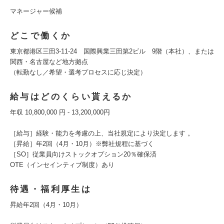
マネージャー候補
どこで働くか
東京都港区三田3‑11‑24 国際興業三田第2ビル 9階（本社）、または
関西・名古屋など地方拠点
（転勤なし／希望・選考プロセスに応じ決定）
給与はどのくらい貰えるか
年収 10,800,000 円 - 13,200,000円
［給与］経験・能力を考慮の上、当社規定により決定します 。
［昇給］年2回（4月・10月）※弊社規程に基づく
［SO］従業員向けストックオプション20％確保済
OTE（インセインティブ制度）あり
待遇・福利厚生は
昇給年2回（4月・10月）