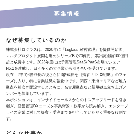
募集情報
なぜ募集しているのか
株式会社ログラスは、2020年に「Loglass 経営管理」を提供開始後、
マルチプロダクト展開を進めシリーズBで70億円、累計調達額100億円
超と成長中です。2023年度には予実管理SaaS/PaaS市場でシェア
No.1を達成し、日々多くの大企業から引き合いを受けています。
現在、2年で3倍成長の後さらに3倍成長を目指す「T2D3戦略」のフェ
ーズに入り、特に営業組織を強化中です。関西・東海エリアなど地方
拠点を相次ぎ開設するとともに、名古屋拠点など新規拠点立ち上げメ
ンバーを募集しています 。
本ポジションは、インサイドセールスからのトスアップリードを引き
継ぎ、経営管理DXニーズを事業背景・数字から読み解き、エンタープ
ライズ企業に対して提案・受注までを担当していただく重要な役割で
す。
どんな仕事か