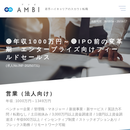
若手ハイキャリアのスカウト転職
掲載期間
26/08/04～26/08/17
🔵年収1000万円～🔵IPO前の変革
期 エンタープライズ向けフィー
ルドセールス
求人No.INF-20250731
営業（法人向け）
年収
1000万円～1349万円
ベンチャー企業
管理職・マネジャー
新規事業・新サービス
英語力不
問
転勤なし
土日祝休み
3,000万円以上資金調達済
1億円以上資金調
達済
年収600万以上
インセンティブ制度
ストックオプションあり
フレックス勤務
リモートワーク可能