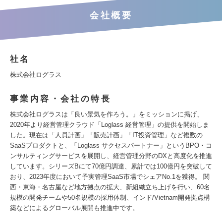
会社概要
社名
株式会社ログラス
事業内容・会社の特長
株式会社ログラスは「良い景気を作ろう。」をミッションに掲げ、
2020年より経営管理クラウド「Loglass 経営管理」の提供を開始しま
した。現在は「人員計画」「販売計画」「IT投資管理」など複数の
SaaSプロダクトと、「Loglass サクセスパートナー」というBPO・コ
ンサルティングサービスを展開し、経営管理分野のDXと高度化を推進
しています。シリーズBにて70億円調達、累計では100億円を突破して
おり、2023年度において予実管理SaaS市場でシェアNo.1を獲得。 関
西・東海・名古屋など地方拠点の拡大、新組織立ち上げを行い、60名
規模の開発チームや50名規模の採用体制、インド/Vietnam開発拠点構
築などによるグローバル展開も推進中です。