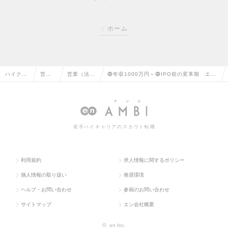
ホーム
ハイクラ
営業
営業（法人
🔵年収1000万円～🔵IPO前の変革期 エン
ス求人T
系の
向け）の転
タープライズ向けフィールドセールスの求
OP
転職
職
人情報
若手ハイキャリアのスカウト転職
利用規約
求人情報に関するポリシー
個人情報の取り扱い
推奨環境
ヘルプ・お問い合わせ
参画のお問い合わせ
サイトマップ
エン会社概要
©
en Inc.