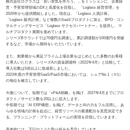
株式会社ログラスは「良い景気を作ろう。」をミッションに、企業経
営・予実管理領域のDXと高度化を目指し、「Loglass 経営管理」を
2020年から提供開始しました。現在は、「Loglass 人員計画」
「Loglass 販売計画」など複数のSaaSプロダクトに加え、BPO・コン
サルティングサービス「Loglass サクセスパートナー」を提供し、マ
ルチプロダクト展開を進めています。
シリーズBラウンドでは70億円を調達し、累計調達額が100億円を突破
するなど、市場から期待をいただいています。
また、創業後から東証プライム上場企業をはじめとした多数のお客様
に導入いただき、シリーズAの資金調達時（2022年4月）と比較して、
導入社数は5倍以上に急成長しました。
2023年度の予実管理SaaS/PaaS市場においては、シェアNo.1（※1）
の地位を確立しています。
今後について、短期では「xP&A戦略」を掲げ、2027年4月までにプロ
ダクト／サービス数を20以上に拡大します。
中長期では「AI ERP構想」を掲げ、データとAIの力をフル活用し、あ
らゆる領域の計画を起点に、経営リソースの最適配分を意思決定でき
る、プランニング・プラットフォームの実現を目指していきます。
具体的には、下記のような取り組みを予定しています。