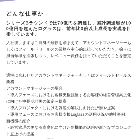
どんな仕事か
シリーズBラウンドでは70億円を調達し、累計調達額が10
0億円を超えたログラスは、前年比3倍以上成長を実現を目
指しています。
入社後、まずはご自身の経験を踏まえて、アカウントマネージャーも
しくはフィールドセールスの業務を中心的に担っていただき、徐々に
担当領域を拡張しつつ、レベニュー責任を担っていただくことを想定
しています。
適性に合わせたアカウントマネージャーもしくはフィールドセールス
業務
アカウントマネージャーの場合
・導入フェーズにおけるお客様支援担当するお客様の経営管理高度化
に向けた中長期計画の策定～提案
・導入プロジェクトにおける課題の解決に向けた折衝や提案
・運用フェーズにおけるお客様支援Loglassの活用状況や他社事例、
新機能の紹介
・経営管理の更なる高度化に向けた新機能の活用や新たなプロジェク
ト立上げの提案