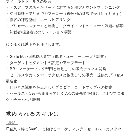
フィールドセールスの場合
・トスアップのあったリードに対する各種アカウントプランニング
・初回商談～受注までのフォロー（複数回の商談で受注に至ります）
・顧客の課題整理～ニーズヒアリング
・プリセールスチームと連携し、クライアントのシステム課題の解消
・決裁者/担当者とのリレーション構築
ゆくゆくは以下をお任せします。
・Go to Market戦略の策定（市場・ユーザーニーズの調査）
・ターゲットセグメントの設定やアップデート
・PR・マーケティング部門と連動しての販売チャネル開発
・セールスやカスタマーサクセスと協働しての販売・提供のプロセス
最適化
・ビジネス戦略を起点としたプロダクトロードマップへの提案
・セールス・CSから集まっていくVoCの優先順位付け、およびプロダ
クトチームへの説明
求められるスキルは
必須
IT企業（特にSaaS）におけるマーケティング・セールス・カスタマー