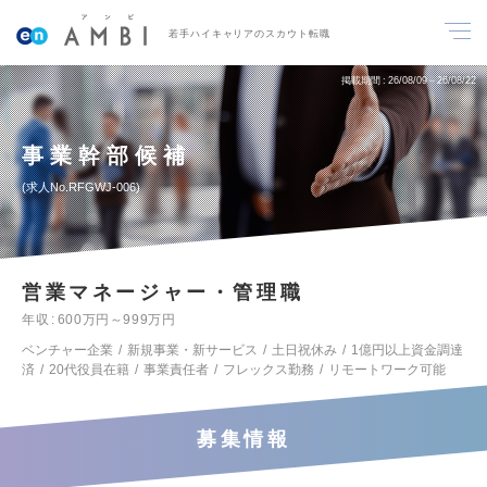
若手ハイキャリアのスカウト転職
掲載期間
26/08/09～26/08/22
事業幹部候補
求人No.RFGWJ-006
営業マネージャー・管理職
年収
600万円～999万円
ベンチャー企業
新規事業・新サービス
土日祝休み
1億円以上資金調達
済
20代役員在籍
事業責任者
フレックス勤務
リモートワーク可能
募集情報