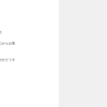
方
心からお客
分がどうす