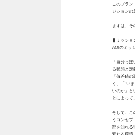
このブラン
ジションの
まずは、そ
▍ミッショ
AOIのミ
「自分っぽ
る状態と定
「偏差値の
く、「”い
いのか」と
とによって
そして、こ
うコンセプ
部を知れる環
変わる環境