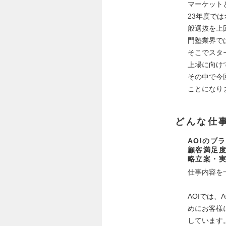
マーケット
23年度で
般選抜を上
門塾業界で
そこでスタ
上場に向け
その中で今
ことになり
どんな仕
AOIのブ
顧客満足度
略立案・
仕事内容を
AOIでは
めにお客様
しています