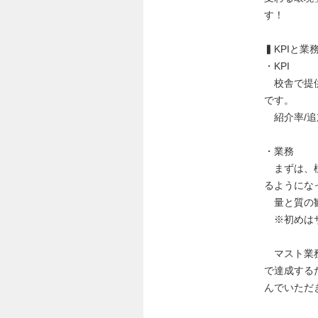
す！
▍KPIと業
・KPI
校舎で提供
です。
紹介率/追加
・業務
まずは、標
るようにな
量と質の観
※初めはサ
マスト業務
で達成する
んでいただ