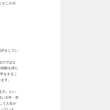
とがこのポ
選択をしてい
るのではな
や経験を得た
進学をするこ
います。
走力』とい
ぽい大学・学
として人生が
なっていま