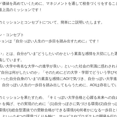
ド価値を高めていくために、マネジメントを通して校舎づくりをするこ
最上流のミッションです！
のミッションとコンセプトについて、簡単にご説明いたします。
ン・コンセプト
ッションは『自分っぽい人生の一歩目を踏み出すために』です！
い」とは、自分が”いま”どうしたいのかという素直な感情を大切にした
義しています。
高い大学や有名な大学への進学が良い」といった社会の常識に惑わされ
ま”自分は何がしたいのか」「そのためにどの大学・学部でどういう学び
いった自分自身の”いま”の素直な感情にAOIで気づき、自分っぽい大学
、自分っぽい人生の一歩目を踏み出してもらうために、AOIは存在して
のミッションを果たすため、『キミっぽい大学合格と心躍る未来への自
トを掲げ、その実現のために「(1)自分っぽさに気づける環境/(2)自分っ
境/(3)総合型選抜での受験合格ができる環境/(4)何者かになる一歩目
」といった4つの環境づくりを軸に、サービスやプロダクトの開発を行