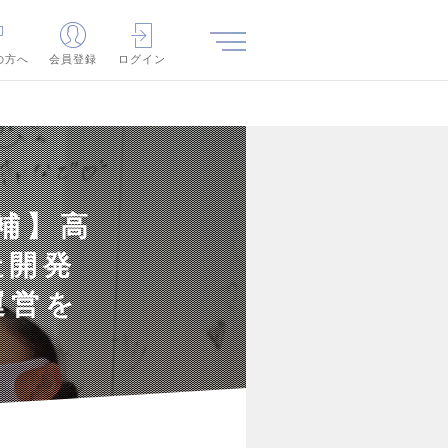
の方へ
会員登録
ログイン
補】高
社開発
運営を