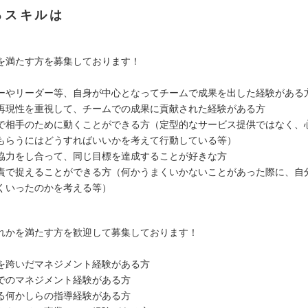
るスキルは
を満たす方を募集しております！
ーやリーダー等、自身が中心となってチームで成果を出した経験がある
再現性を重視して、チームでの成果に貢献された経験がある方
で相手のために動くことができる方（定型的なサービス提供ではなく、
もらうにはどうすればいいかを考えて行動している等）
協力をし合って、同じ目標を達成することが好きな方
責で捉えることができる方（何かうまくいかないことがあった際に、自
くいったのかを考える等）
れかを満たす方を歓迎して募集しております！
を跨いだマネジメント経験がある方
でのマネジメント経験がある方
る何かしらの指導経験がある方