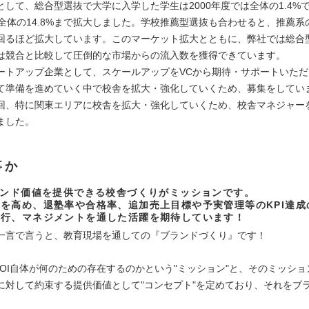
として、総合型選抜で大学に入学した学生は2000年度では全体の1.4%で
は全体の14.8%まで拡大しました。学校推薦型選抜も合わせると、推薦系
回るほど拡大しています。このマーケット拡大とともに、弊社では総合
は競合と比較して圧倒的な市場からの流入数を獲得できています。
ートアップ企業として、スケールアップをVCから期待・サポートいた
て準備を進めていく中で校舎を拡大・強化していくため、募集をしてい
回、特に関東エリアに校舎を拡大・強化していくため、校舎マネジャー
ました。
事か
ランド価値を提供できる校舎づくりがミッションです。
を高め、退塾率や合格率、追加売上目標や予実管理等のKPI達成
実行、マネジメントを通した活躍を期待しています！
一言で言うと、教育現場を通しての『ブランドづくり』です！
、AOI自体が何のための存在するのかという"ミッション"と、そのミッシ
に対して約束する提供価値として"コンセプト"を定めており、それをブ
。