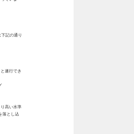
は下記の通り
りと遂行でき
グ
より高い水準
を落とし込