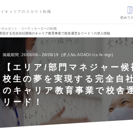
ハイキャリアのスカウト転職
初めて
ンサルタント・コーディネーターの転職
を実現する完全自社開発のキャリア教育事業で校舎運営をリード！の求人情報
掲載期間
26/08/06～26/08/19
求人No.AOAOI-/cs-hr-mgr
【エリア/部門マネジャー候
校生の夢を実現する完全自
のキャリア教育事業で校舎
リード！