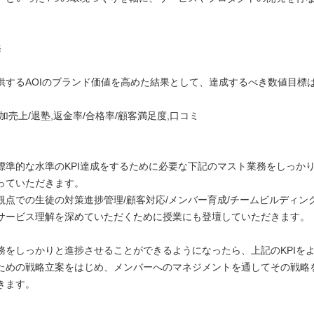
務
するAOIのブランド価値を高めた結果として、達成するべき数値目標
売上/退塾,返金率/合格率/顧客満足度,口コミ
準的な水準のKPI達成をするために必要な下記のマスト業務をしっか
っていただきます。
点での生徒の対策進捗管理/顧客対応/メンバー育成/チームビルディン
ービス理解を深めていただくために授業にも登壇していただきます。
をしっかりと進捗させることができるようになったら、上記のKPIを
ための戦略立案をはじめ、メンバーへのマネジメントを通してその戦略
きます。