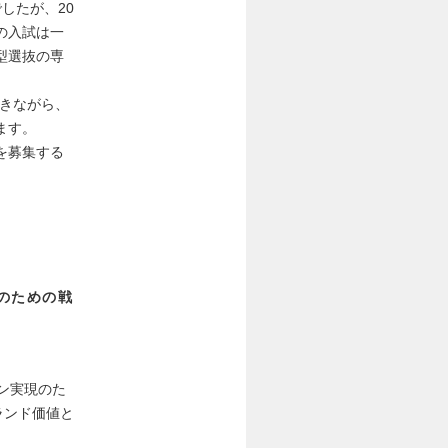
したが、20
の入試は一
型選抜の専
だきながら、
ます。
を募集する
のための戦
ョン実現のた
ランド価値と