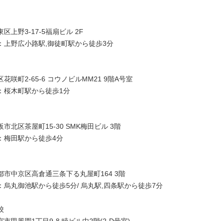
区上野3-17-5福扇ビル 2F
：上野広小路駅,御徒町駅から徒歩3分
花咲町2-65-6 コウノビルMM21 9階A号室
：桜木町駅から徒歩1分
市北区茶屋町15-30 SMK梅田ビル 3階
：梅田駅から徒歩4分
都市中京区高倉通三条下る丸屋町164 3階
：烏丸御池駅から徒歩5分/ 烏丸駅,四条駅から徒歩7分
校
市甲風園1丁目9-8 睦ビル中2階(2-D号室)