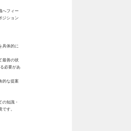
織へフィー
ポジション
を具体的に
て最善の状
する必要があ
角的な提案
ての知識・
境です。