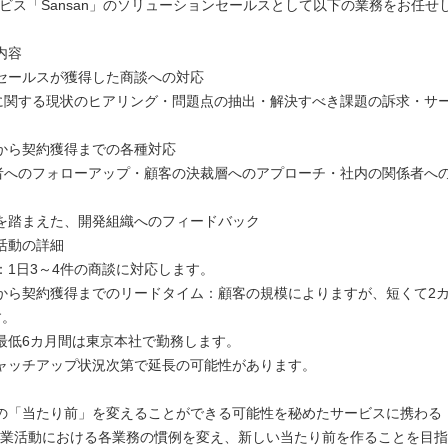
ービス「Sansan」のソリューションセールスとして以下の業務をお任せ
内容
セールスが獲得した商談への対応
に関する現状のヒアリング・問題点の抽出・解決すべき課題の訴求・サ
から契約獲得までの各種対応
者へのフォローアップ・顧客の決裁層へのアプローチ・社内の関係者へ
を踏まえた、開発組織へのフィードバック
活動の詳細
：1日3～4件の商談に対応します。
から契約獲得までのリードタイム：顧客の規模によりますが、短くて2
す。
最低6カ月間は東京本社で勤務します。
ャッチアップ状況次第で延長の可能性があります。
の「当たり前」を変えることができる可能性を秘めたサービスに携わる
nは営業活動における各業務の慣例を変え、新しい当たり前を作ることを目