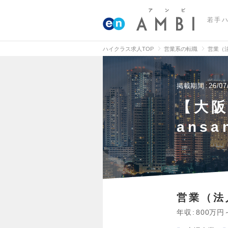
若手
ハイクラス求人TOP
営業系の転職
営業（
掲載期間
26/07
【大阪
ans
営業（法
年収
800万円