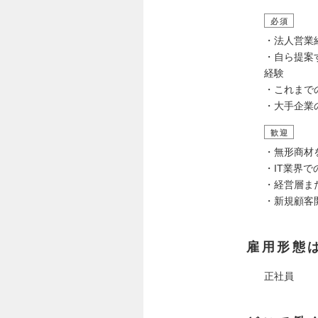
必須
・法人営業
・自ら提案
経験
・これまで
・大手企業
歓迎
・無形商材
・IT業界で
・経営層ま
・新規顧客
雇用形態
正社員