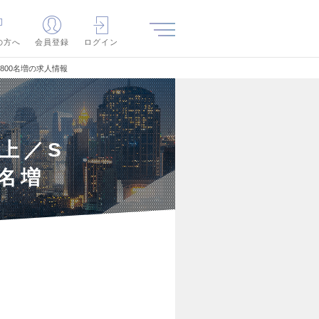
の方へ
会員登録
ログイン
800名増の求人情報
上／S
0名増