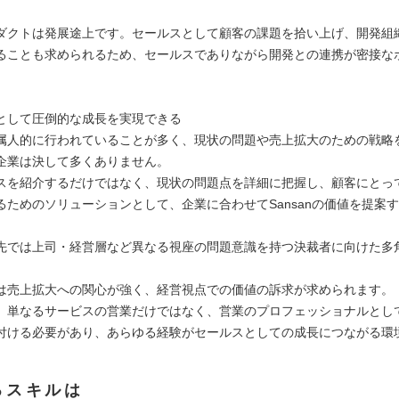
ダクトは発展途上です。セールスとして顧客の課題を拾い上げ、開発組
ることも求められるため、セールスでありながら開発との連携が密接な
として圧倒的な成長を実現できる
属人的に行われていることが多く、現状の問題や売上拡大のための戦略
企業は決して多くありません。
スを紹介するだけではなく、現状の問題点を詳細に把握し、顧客にとっ
るためのソリューションとして、企業に合わせてSansanの価値を提案
先では上司・経営層など異なる視座の問題意識を持つ決裁者に向けた多
。
は売上拡大への関心が強く、経営視点での価値の訴求が求められます。
、単なるサービスの営業だけではなく、営業のプロフェッショナルとし
付ける必要があり、あらゆる経験がセールスとしての成長につながる環
るスキルは