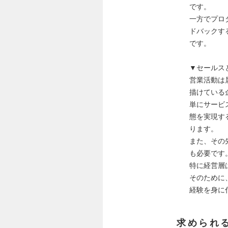
です。
一方でプロ
ドバックす
です。
▼セールス
営業活動は
描けている
単にサービ
態を実現す
ります。
また、その
も必要です
特に経営層
そのために
経験を身に
求められ