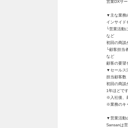
営業DXサ
▼主な業務
インサイド
└営業活動
など
初回の商談
└顧客担当
など
顧客の要望
▼セールス
担当顧客数
初回の商談
1年ほどで
※入社後、
※業務のキ
▼営業活動
Sansa