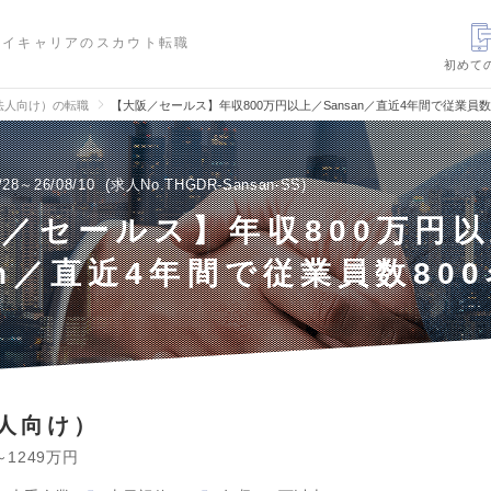
ハイキャリアのスカウト転職
初めて
法人向け）の転職
【大阪／セールス】年収800万円以上／Sansan／直近4年間で従業員数
/28～26/08/10
求人No.THGDR-Sansan-SS
／セールス】年収800万円以
an／直近4年間で従業員数80
人向け）
～1249万円