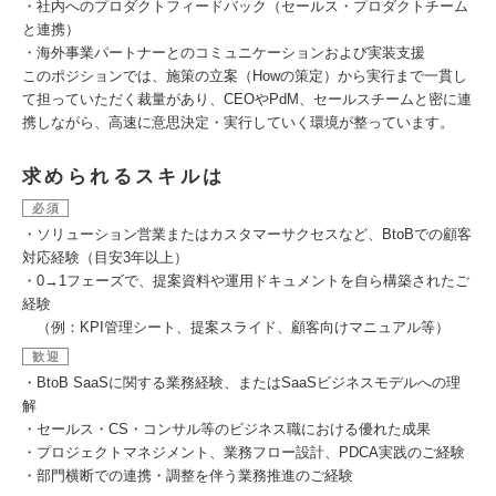
・社内へのプロダクトフィードバック（セールス・プロダクトチーム
と連携）
・海外事業パートナーとのコミュニケーションおよび実装支援
このポジションでは、施策の立案（Howの策定）から実行まで一貫し
て担っていただく裁量があり、CEOやPdM、セールスチームと密に連
携しながら、高速に意思決定・実行していく環境が整っています。
求められるスキルは
必須
・ソリューション営業またはカスタマーサクセスなど、BtoBでの顧客
対応経験（目安3年以上）
・0→1フェーズで、提案資料や運用ドキュメントを自ら構築されたご
経験
（例：KPI管理シート、提案スライド、顧客向けマニュアル等）
歓迎
・BtoB SaaSに関する業務経験、またはSaaSビジネスモデルへの理
解
・セールス・CS・コンサル等のビジネス職における優れた成果
・プロジェクトマネジメント、業務フロー設計、PDCA実践のご経験
・部門横断での連携・調整を伴う業務推進のご経験