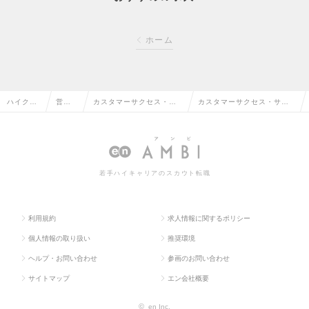
ホーム
ハイクラ
営業
カスタマーサクセス・サ
カスタマーサクセス・サポ
ス求人TO
系の
ポート・ヘルプデスクの
ート・ヘルプデスクの求人
P
転職
転職
情報
若手ハイキャリアのスカウト転職
利用規約
求人情報に関するポリシー
個人情報の取り扱い
推奨環境
ヘルプ・お問い合わせ
参画のお問い合わせ
サイトマップ
エン会社概要
©
en Inc.