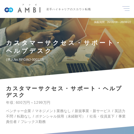
若手ハイキャリアのスカウト転職
掲載期間
26/08/09～26/08/22
カスタマーサクセス・サポート・
ヘルプデスク
求人No.RFGWJ-000123
カスタマーサクセス・サポート・ヘルプ
デスク
年収
600万円～1299万円
ベンチャー企業
マネジメント業務なし
新規事業・新サービス
英語力
不問
転勤なし
ポテンシャル採用（未経験可）
社長・役員直下
事業
責任者
フレックス勤務