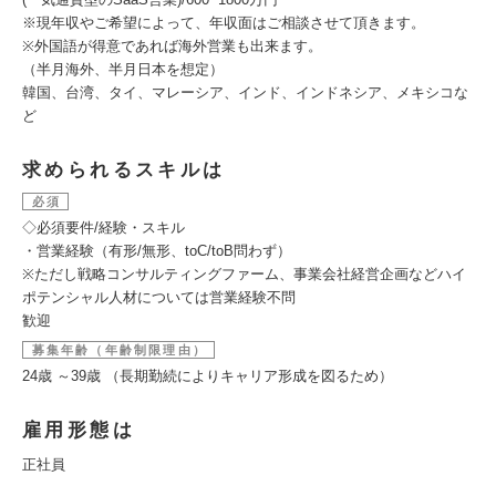
※現年収やご希望によって、年収面はご相談させて頂きます。
※外国語が得意であれば海外営業も出来ます。
（半月海外、半月日本を想定）
韓国、台湾、タイ、マレーシア、インド、インドネシア、メキシコな
ど
求められるスキルは
必須
◇必須要件/経験・スキル
・営業経験（有形/無形、toC/toB問わず）
※ただし戦略コンサルティングファーム、事業会社経営企画などハイ
ポテンシャル人材については営業経験不問
歓迎
募集年齢（年齢制限理由）
24歳 ～39歳 （長期勤続によりキャリア形成を図るため）
雇用形態は
正社員