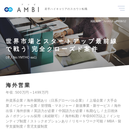
若手ハイキャリアのスカウト転職
掲載期間
26/06/18～26/08/12
世界市場とスタートアップ最前線
で戦う 完全クローズド案件
求人No.YMTHC-aa1
海外営業
年収
500万円～1499万円
外資系企業
海外展開あり（日系グローバル企業）
上場企業
大手企
業
ベンチャー企業
管理職・マネジャー
新規事業・新サービス
海外
出張
海外折衝
英語力が必要
中国語力が必要
転勤なし
土日祝休
み
ポテンシャル採用（未経験可）
海外転勤
年収600万以上
インセ
ンティブ制度
ストックオプションあり
リモートワーク可能
MBA・留
学支援制度
育児支援制度