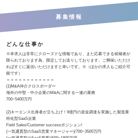
募集情報
どんな仕事か
※本求人は非常にクローズドな情報であり、また応募できる候補者が
限られております為、限定してお送りしております。ご興味いただけ
ればすぐに返信いただけますと幸いです。※（ほかの求人もご紹介可
能です）
＝＝＝＝＝＝＝＝＝＝＝＝
(1)M&A仲介クロスボーダー
海外の中堅・中小企業のM&Aに関する一連の業務
700~5400万円
(2)キーエンス出身者が立ち上げ！9億円の資金調達を実施した製造業
特化型SaaS企業
Field Sales/Customer successポジション/
(一気通貫型のSaaS営業マネージャー)/700~3500万円
(一気通貫型のSaaS営業)/600~1800万円