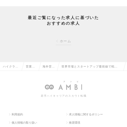
最近ご覧になった求人に基づいた
おすすめの求人
ホーム
ハイクラス
営業系
海外営業
世界市場とスタートアップ最前線で戦
求人TOP
の転職
の転職
う 完全クローズド案件の求人情報
若手ハイキャリアのスカウト転職
利用規約
求人情報に関するポリシー
個人情報の取り扱い
推奨環境