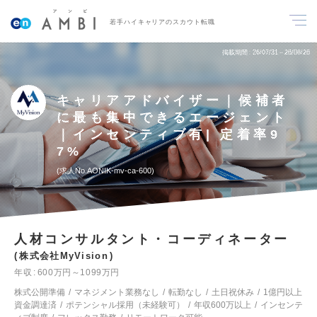
若手ハイキャリアのスカウト転職
掲載期間
26/07/31～26/08/26
キャリアアドバイザー｜候補者
に最も集中できるエージェント
｜インセンティブ有| 定着率9
7%
求人No.AONIK-mv-ca-600
人材コンサルタント・コーディネーター
株式会社MyVision
年収
600万円～1099万円
株式公開準備
マネジメント業務なし
転勤なし
土日祝休み
1億円以上
資金調達済
ポテンシャル採用（未経験可）
年収600万以上
インセンテ