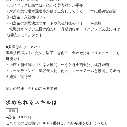
・ハイクラス転職ではとにかく選考対策が重要
・対策次第で選考通過率が倍以上変わってくる、非常に重要な役割
◎内定後・入社後のフォロー
・内定後の意思決定サポートや入社前後のフォローを実施
・転職はキャリア支援の始まり。長期的なキャリアアップ支援に向け
て継続的にコンタクト
■多様なキャリアパス：
事業規模拡大中のため、以下ご志向性に合わせたキャリアチェンジも
可能です。
・企画：新領域のビジネス展開に伴う各種企画業務、経営企画
・マーケティング：集客最大化に向け、マーケチームと協同して企画
の施策～実行等
変更の範囲：会社の定める業務
求められるスキルは
必須
■必須（MUST）
これまでのご経験でPDCAを重視し、高い成果を残してきた方