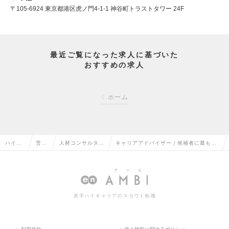
〒105-6924 東京都港区虎ノ門4-1-1 神谷町トラストタワー 24F
最近ご覧になった求人に基づいた
おすすめの求人
ホーム
ハイク
営業
人材コンサルタン
キャリアアドバイザー｜候補者に最も集
ラス求
系の
ト・コーディネー
中できるエージェント｜インセンティブ
人TOP
転職
ターの転職
有| 定着率97%の求人情報
若手ハイキャリアのスカウト転職