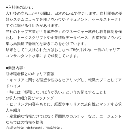
■入社後の流れ：
入社後の立ち上がり期間は、日次の1on1で伴走します。自社開発の基
幹システムによって各種ノウハウやドキュメント、セールストークも
すぐに探せる仕組みがあります。
当社のトップ営業が「育成専任」のマネージャー就任し教育体制を強
化し、トークスクリプトや企業情報データベース、面接対策ノウハウ
集も高頻度で徹底的な磨きこみをかけています。
結果としてご入社された方はおしなべて6か月以内に一流のキャリア
コンサルタント水準にまで成長しています。
■業務内容：
◎求職者様とのキャリア面談
・キャリアに関する理想や悩みをヒアリングし、転職のプロとしてア
ドバイス
・時には「転職しないほうが良い」というお伝えすることも
◎求人の紹介及びマッチング
・ヒアリング内容をもとに、経歴やキャリアの志向性とマッチする求
人を紹介
・定量的な情報だけではなく雰囲気やカルチャーなど、エージェント
ならではの情報を提供
◎選考対策 (書類添削・面接対策)