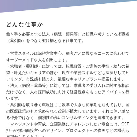
どんな仕事か
働き手を必要とする法人（病院・薬局等）と転職を考えている求職者
（薬剤師）をつなぐ架け橋となる仕事です。
・営業スタイルは深耕営業中心、顧客ごとに異なるニーズに合わせて
オーダーメイド求人を創出します。
・求職者（薬剤師）に対しては、転職背景・ご家族の事情・給与の希
望・叶えたいキャリアのほか、現在の業務スキルなども深掘りしてヒ
アリング。市況感も踏まえ、最適なキャリアプランを提案します。
・法人（病院・薬局等）に対しては、求職者の受け入れに関する相談
だけでなく、人材採用成功に向けて経営視点をもったアドバイスを行
います。
・薬剤師を取り巻く環境はここ数年で大きな変革期を迎えており、国
の医療政策のもと求められる役割が拡大しています。それに伴い単な
る仲介ではなく、個別性の高いコンサルティングを追求できます。
・マネジメントや育成、企画業務にチャレンジしたい場合には、OJT
担当や採用面接官へのアサイン、プロジェクトへの参画などの機会も
早期から多くあります。