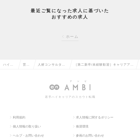
最近ご覧になった求人に基づいた
おすすめの求人
ホーム
ハイク
営業
人材コンサルタン
［第二新卒/未経験歓迎］キャリアアド
ラス求
系の
ト・コーディネー
バイザー兼法人営業／薬剤師領域／東
人TOP
転職
ターの転職
京勤務の求人情報
若手ハイキャリアのスカウト転職
利用規約
求人情報に関するポリシー
個人情報の取り扱い
推奨環境
ヘルプ・お問い合わせ
参画のお問い合わせ