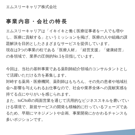
エムスリーキャリア株式会社
事業内容・会社の特長
エムスリーキャリアは「イキイキと働く医療従事者を一人でも増や
し、医療に貢献する」というミッションを掲げ、医療の人や組織の課
題解決を目的としたさまざまなサービスを提供しています。
現在は3つの事業の柱である「医療人材」「経営支援」「健康経営」
の各領域で、業界の圧倒的No.1を目指しています。
今回は、当社の基幹事業である薬剤師紹介領域のコンサルタントとし
て活躍いただける方を募集します。
対峙する薬局・医療機関、薬剤師はもちろん、その先の患者や地域社
会へ影響を与えられるお仕事なので、社会や業界全体への貢献実感を
持てる点にやりがいを感じられます。
また、toC/toBの両面営業を通じて汎用的なビジネススキルを磨いてい
ける環境で、新規サービスの開発も積極的に行っているフェーズであ
るため、早期にマネジメントや企画、事業開発にかかわるチャンスも
多いポジションです。