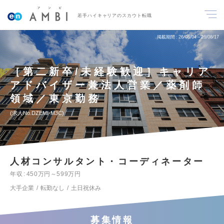
若手ハイキャリアのスカウト転職
掲載期間
26/08/04～26/08/17
［第二新卒/未経験歓迎］キャリア
アドバイザー兼法人営業／薬剤師
領域／東京勤務
求人No.DZEMI-M3C
人材コンサルタント・コーディネーター
年収
450万円～599万円
大手企業
転勤なし
土日祝休み
募集情報