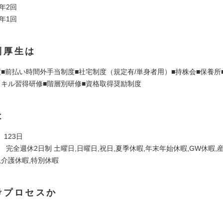
年2回
年1回
利厚生は
度■前払い時間外手当制度■社宅制度（規定有/単身者用）■持株会■保養所
スキル習得研修■階層別研修■資格取得奨励制度
は
123日
 完全週休2日制 土曜日,日曜日,祝日,夏季休暇,年末年始休暇,GW休暇,
,介護休暇,特別休暇
考プロセスか