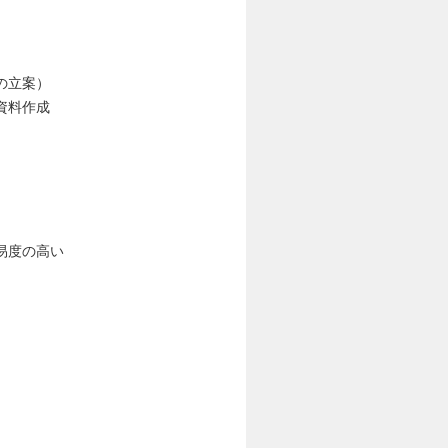
の立案）
資料作成
易度の高い