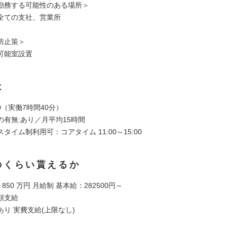
勤務する可能性のある場所＞
全ての支社、営業所
防止策＞
可能室設置
は
:30（実働7時間40分）
の有無:あり／月平均15時間
タイム制利用可：コアタイム 11:00～15:00
のくらい貰えるか
850 万円 月給制 基本給：282500円～
額支給
り 実費支給(上限なし)