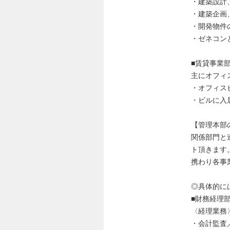
・建築設計
・建築企画
・開発物件
・ゼネコン
■賃貸事業
主にオフィ
・オフィス
・ビルに入
【管理本部
関係部門と
ト頂きます
携わり各事
◎具体的に
■財務経理
〈経理業務
・会計監査