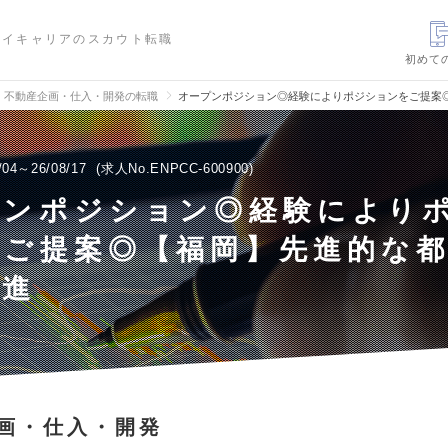
ハイキャリアのスカウト転職
初めて
不動産企画・仕入・開発の転職
オープンポジション◎経験によりポジションをご提案
/04～26/08/17
求人No.ENPCC-600900
プンポジション◎経験により
をご提案◎【福岡】先進的な
推進
画・仕入・開発