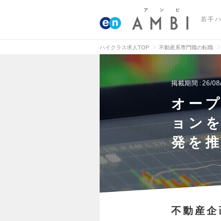
若手
ハイクラス求人TOP
不動産系専門職の転職
掲載期間
26/08
オー
ョン
発を
不動産企