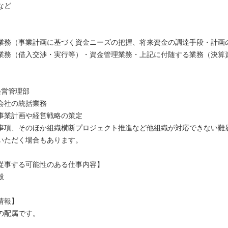
など
〉
業務（事業計画に基づく資金ニーズの把握、将来資金の調達手段・計画
業務（借入交渉・実行等）・資金管理業務・上記に付随する業務（決算
経営管理部
会社の統括業務
事業計画や経営戦略の策定
事項、そのほか組織横断プロジェクト推進など他組織が対応できない難
いただく場合もあります。
従事する可能性のある仕事内容】
般
情報】
の配属です。