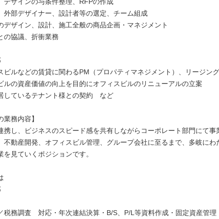
、デザインの与条件整理、RFPの作成
、外部デザイナー、設計者等の選定、チーム組成
のデザイン、設計、施工全般の商品企画・マネジメント
との協議、折衝業務
部
スビルなどの賃貸に関わるPM（プロパティマネジメント）、リージン
ビルの資産価値の向上を目的にオフィスビルのリニューアルの立案
居しているテナント様との契約 など
の業務内容】
連携し、ビジネスのスピード感を共有しながらコーポレート部門にて事
。不動産開発、オフィスビル管理、グループ会社に至るまで、多岐にわ
業を見ていくポジションです。
は
部
〉
／税務調査 対応・年次連結決算・B/S、P/L等資料作成・固定資産管理