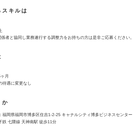
るスキルは
上
関係者と協同し業務遂行する調整力をお持ちの方は是非ご応募ください
は
6ヶ月
の待遇に変更なし
くか
福岡県福岡市博多区住吉1-2-25 キャナルシティ博多ビジネスセンター
鉄 七隈線 天神南駅 徒歩11分