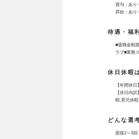
賞与：あり 
昇給：あり 
待遇・福
■退職金制
ラブ■業務
休日休暇
【年間休日】
【休日内訳】
暇,育児休暇
どんな選
面接2～3回