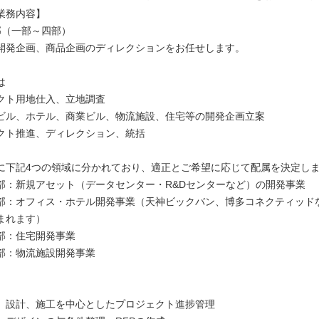
業務内容】
部（一部～四部）
開発企画、商品企画のディレクションをお任せします。
は
クト用地仕入、立地調査
ビル、ホテル、商業ビル、物流施設、住宅等の開発企画立案
クト推進、ディレクション、統括
に下記4つの領域に分かれており、適正とご希望に応じて配属を決定し
部：新規アセット（データセンター・R&Dセンターなど）の開発事業
部：オフィス・ホテル開発事業（天神ビックバン、博多コネクティッド
まれます）
部：住宅開発事業
部：物流施設開発事業
、設計、施工を中心としたプロジェクト進捗管理