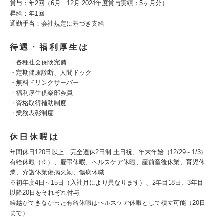
賞与：年2回（6月、12月 2024年度賞与実績：5ヶ月分）
昇給：年1回
通勤手当：会社規定に基づき支給
待遇・福利厚生は
・各種社会保険完備
・定期健康診断、人間ドック
・無料ドリンクサーバー
・福利厚生俱楽部会員
・資格取得補助制度
・業務表彰制度
休日休暇は
年間休日120日以上 完全週休2日制 土日祝、年末年始（12/29～1/3）
有給休暇（※）、慶弔休暇、ヘルスケア休暇、産前産後休業、育児休
業、介護休業傷病欠勤、傷病休職
※初年度4日～15日（入社月により異なります）、2年目18日、3年目
以降20日をそれぞれ付与
繰越ができなかった有給休暇はヘルスケア休暇として積立可能（20日
まで）