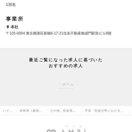
130名
事業所
本社
〒105-0004 東京都港区新橋6-17-21住友不動産御成門駅前ビル9階
最近ご覧になった求人に基づいた
おすすめの求人
ホーム
ハイク
技術系（建築・
その他、技術系
宇宙・防衛分野における拠
ラス求
設備・土木・プ
（建築・設備・土
点構築・維持管理業務に関
人TOP
ラント）の転職
木・プラント）の
するエンジニアの求人情報