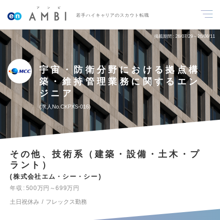
若手ハイキャリアのスカウト転職
掲載期間
26/07/29～26/08/11
宇宙・防衛分野における拠点構
築・維持管理業務に関するエン
ジニア
求人No.CKPXS-016
その他、技術系（建築・設備・土木・プ
ラント）
株式会社エム・シー・シー
年収
500万円～699万円
土日祝休み
フレックス勤務