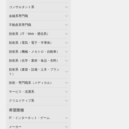
コンサルタント系
金融系専門職
不動産系専門職
技術系（IT・Web・通信系）
技術系（電気・電子・半導体）
技術系（機械・メカトロ・自動車）
技術系（化学・素材・食品・衣料）
技術系（建築・設備・土木・プラン
ト）
技術・専門職系（メディカル）
サービス・流通系
クリエイティブ系
希望業種
IT・インターネット・ゲーム
メーカー