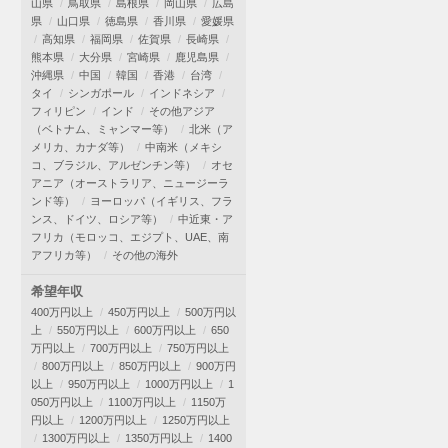
山県
鳥取県
島根県
岡山県
広島
県
山口県
徳島県
香川県
愛媛県
高知県
福岡県
佐賀県
長崎県
熊本県
大分県
宮崎県
鹿児島県
沖縄県
中国
韓国
香港
台湾
タイ
シンガポール
インドネシア
フィリピン
インド
その他アジア
（ベトナム、ミャンマー等）
北米（ア
メリカ、カナダ等）
中南米（メキシ
コ、ブラジル、アルゼンチン等）
オセ
アニア（オーストラリア、ニュージーラ
ンド等）
ヨーロッパ（イギリス、フラ
ンス、ドイツ、ロシア等）
中近東・ア
フリカ（モロッコ、エジプト、UAE、南
アフリカ等）
その他の海外
希望年収
400万円以上
450万円以上
500万円以
上
550万円以上
600万円以上
650
万円以上
700万円以上
750万円以上
800万円以上
850万円以上
900万円
以上
950万円以上
1000万円以上
1
050万円以上
1100万円以上
1150万
円以上
1200万円以上
1250万円以上
1300万円以上
1350万円以上
1400