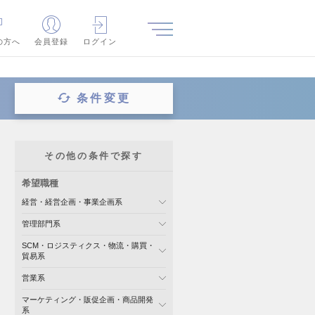
の方へ
会員登録
ログイン
条件変更
その他の条件で探す
希望職種
経営・経営企画・事業企画系
管理部門系
SCM・ロジスティクス・物流・購買・
貿易系
営業系
マーケティング・販促企画・商品開発
系