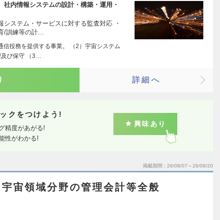
、社内情報システムの設計・構築・運用・
報システム・サービスに対する監査対応 ・
育/訓練等の計…
通信役務を提供する事業。 （2）宇宙システム
及び保守 （3…
り
詳細へ
ックをつけよう!
興味あり
グ精度があがる!
能性がわかる!
掲載期間
26/08/07～26/08/20
・宇宙領域分野の管理会計等全般