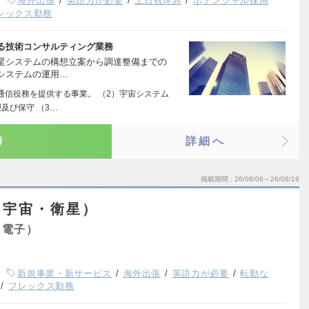
海外出張
英語力が必要
土日祝休み
ポテンシャル採用
レックス勤務
る技術コンサルティング業務
星システムの構想立案から調達整備までの
システムの運用…
通信役務を提供する事業。 （2）宇宙システム
及び保守 （3…
り
詳細へ
掲載期間
26/08/06～26/08/19
（宇宙・衛星）
・電子）
新規事業・新サービス
海外出張
英語力が必要
転勤な
フレックス勤務