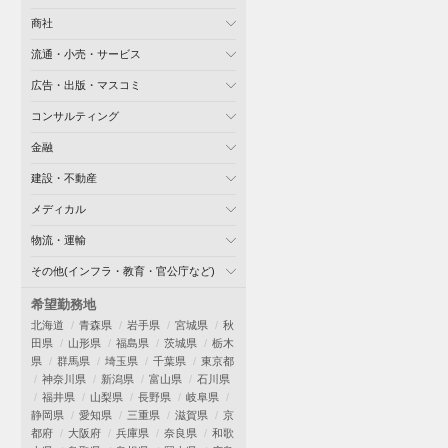
商社
流通・小売・サービス
広告・出版・マスコミ
コンサルティング
金融
建設・不動産
メディカル
物流・運輸
その他(インフラ・教育・官公庁など)
希望勤務地
北海道
青森県
岩手県
宮城県
秋
田県
山形県
福島県
茨城県
栃木
県
群馬県
埼玉県
千葉県
東京都
神奈川県
新潟県
富山県
石川県
福井県
山梨県
長野県
岐阜県
静岡県
愛知県
三重県
滋賀県
京
都府
大阪府
兵庫県
奈良県
和歌