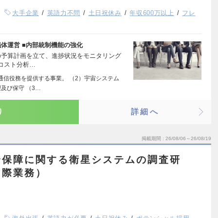
大手企業
英語力不問
土日祝休み
年収600万以上
フレ
議体運営 ■内部統制機能の強化
トの予算計画を立て、進捗状況をモニタリング
コスト分析…
通信役務を提供する事業。 （2）宇宙システム
及び保守 （3…
り
詳細へ
掲載期間
26/08/06～26/08/19
全保障に関する衛星システムの調査研
国際業務）