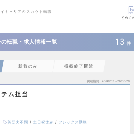
ハイキャリアのスカウト転職
初めて
13
ーの転職・求人情報一覧
件
新着のみ
掲載終了間近
掲載期間
26/08/07～26/08/20
ステム担当
英語力不問
土日祝休み
フレックス勤務