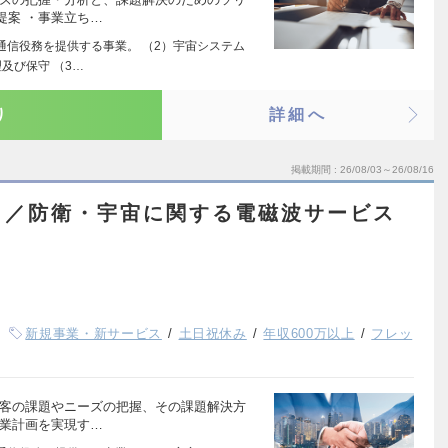
提案 ・事業立ち…
通信役務を提供する事業。 （2）宇宙システム
及び保守 （3…
り
詳細へ
掲載期間
26/08/03～26/08/16
）／防衛・宇宙に関する電磁波サービス
新規事業・新サービス
土日祝休み
年収600万以上
フレッ
顧客の課題やニーズの把握、その課題解決方
事業計画を実現す…