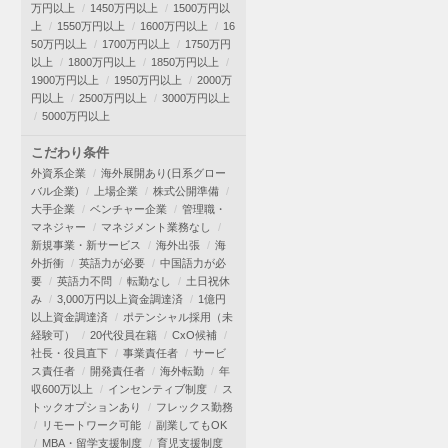
万円以上
1450万円以上
1500万円以
上
1550万円以上
1600万円以上
16
50万円以上
1700万円以上
1750万円
以上
1800万円以上
1850万円以上
1900万円以上
1950万円以上
2000万
円以上
2500万円以上
3000万円以上
5000万円以上
こだわり条件
外資系企業
海外展開あり(日系グロー
バル企業)
上場企業
株式公開準備
大手企業
ベンチャー企業
管理職・
マネジャー
マネジメント業務なし
新規事業・新サービス
海外出張
海
外折衝
英語力が必要
中国語力が必
要
英語力不問
転勤なし
土日祝休
み
3,000万円以上資金調達済
1億円
以上資金調達済
ポテンシャル採用（未
経験可）
20代役員在籍
CxO候補
社長・役員直下
事業責任者
サービ
ス責任者
開発責任者
海外転勤
年
収600万以上
インセンティブ制度
ス
トックオプションあり
フレックス勤務
リモートワーク可能
副業してもOK
MBA・留学支援制度
育児支援制度