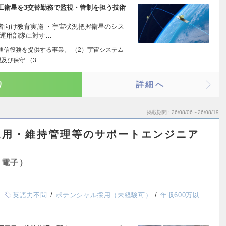
工衛星を3交替勤務で監視・管制を担う技術
者向け教育実施 ・宇宙状況把握衛星のシス
隊運用部隊に対す…
通信役務を提供する事業。 （2）宇宙システム
及び保守 （3…
り
詳細へ
掲載期間
26/08/06～26/08/19
運用・維持管理等のサポートエンジニア
・電子）
英語力不問
ポテンシャル採用（未経験可）
年収600万以