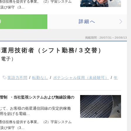
通信役務を提供する事業。 （2）宇宙システム
及び保守 （3…
り
詳細へ
掲載期間
26/07/31～26/08/13
運用技術者（シフト勤務/３交替）
・電子）
英語力不問
転勤なし
ポテンシャル採用（未経験可）
年
の管制 ・当社監視システムおよび無線設備の
じて、お客様の衛星通信回線の安定的稼働
利用を妨げる電磁…
通信役務を提供する事業。 （2）宇宙システム
及び保守 （3…