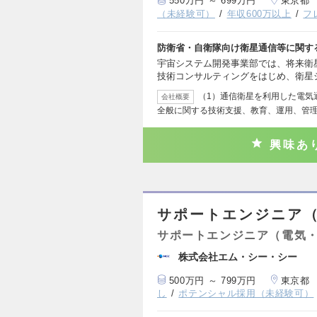
550万円 ～ 699万円
東京都
（未経験可）
年収600万以上
フ
防衛省・自衛隊向け衛星通信等に関す
宇宙システム開発事業部では、将来衛
技術コンサルティングをはじめ、衛星
（1）通信衛星を利用した電気
会社概要
全般に関する技術支援、教育、運用、管理
興味あ
サポートエンジニア
サポートエンジニア（電気
株式会社エム・シー・シー
500万円 ～ 799万円
東京都
し
ポテンシャル採用（未経験可）