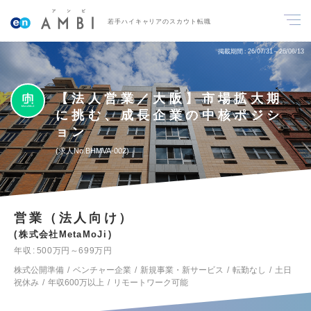
若手ハイキャリアのスカウト転職
掲載期間
26/07/31～26/08/13
【法人営業／大阪】市場拡大期
に挑む、成長企業の中核ポジシ
ョン
求人No.BHMVA-002
営業（法人向け）
株式会社MetaMoJi
年収
500万円～699万円
株式公開準備
ベンチャー企業
新規事業・新サービス
転勤なし
土日
祝休み
年収600万以上
リモートワーク可能