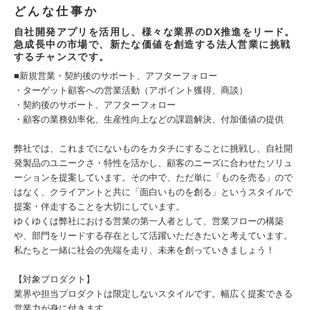
どんな仕事か
自社開発アプリを活用し、様々な業界のDX推進をリード。
急成長中の市場で、新たな価値を創造する法人営業に挑戦
するチャンスです。
■新規営業・契約後のサポート、アフターフォロー
・ターゲット顧客への営業活動（アポイント獲得、商談）
・契約後のサポート、アフターフォロー
・顧客の業務効率化、生産性向上などの課題解決、付加価値の提供
弊社では、これまでにないものをカタチにすることに挑戦し、自社開
発製品のユニークさ・特性を活かし、顧客のニーズに合わせたソリュ
ーションを提案しています。その中で、ただ単に「ものを売る」ので
はなく、クライアントと共に「面白いものを創る」というスタイルで
提案・伴走することを大切にしています。
ゆくゆくは弊社における営業の第一人者として、営業フローの構築
や、部門をリードする存在として活躍いただきたいと考えています。
私たちと一緒に社会の先端を走り、未来を創っていきましょう！
【対象プロダクト】
業界や担当プロダクトは限定しないスタイルです。幅広く提案できる
営業力が身に付きます。