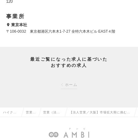
120
事業所
東京本社
〒106-0032 東京都港区六本木1-7-27 全特六本木ビル EAST４階
最近ご覧になった求人に基づいた
おすすめの求人
ホーム
ハイクラ
営業系
営業（法人
【法人営業／大阪】市場拡大期に挑む、
ス求人TO
の転職
向け）の転
成長企業の中核ポジションの求人情報
P
職