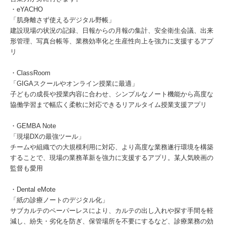
・eYACHO
「肌身離さず使えるデジタル野帳」
建設現場の状況の記録、日報からの月報の集計、安全衛生会議、出来
形管理、写真台帳等、業務効率化と生産性向上を強力に支援するアプ
リ
・ClassRoom
「GIGAスクールやオンライン授業に最適」
子どもの成長や授業内容に合わせ、シンプルなノート機能から高度な
協働学習まで幅広く柔軟に対応できるリアルタイム授業支援アプリ
・GEMBA Note
「現場DXの最強ツール」
チームや組織での大規模利用に対応、より高度な業務遂行環境を構築
することで、現場の業務革新を強力に支援するアプリ。某人気映画の
監督も愛用
・Dental eMote
「紙の診療ノートのデジタル化」
サブカルテのペーパーレスにより、カルテの出し入れや探す手間を軽
減し、紛失・劣化を防ぎ、保管場所を不要にするなど、診療業務の効