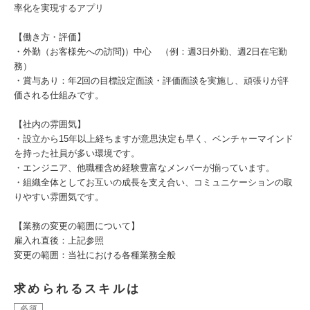
率化を実現するアプリ
【働き方・評価】
・外勤（お客様先への訪問)）中心 （例：週3日外勤、週2日在宅勤
務）
・賞与あり：年2回の目標設定面談・評価面談を実施し、頑張りが評
価される仕組みです。
【社内の雰囲気】
・設立から15年以上経ちますが意思決定も早く、ベンチャーマインド
を持った社員が多い環境です。
・エンジニア、他職種含め経験豊富なメンバーが揃っています。
・組織全体としてお互いの成長を支え合い、コミュニケーションの取
りやすい雰囲気です。
【業務の変更の範囲について】
雇入れ直後：上記参照
変更の範囲：当社における各種業務全般
求められるスキルは
必須