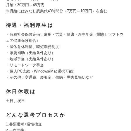
月給：30万円～45万円
※月給にはみなし残業代40時間分（7万円～10万円）を含む
待遇・福利厚生は
・各種社会保険完備；雇用・労災・健康・厚生年金（関東ITソフトウ
ェア健康保険組合）
・産休育休制度、時短勤務制度
・家賃補助（支給条件あり）
・地域手当（支給条件あり）
・リモートワーク手当
・個人PC支給（Windows/Mac選択可能）
・その他：交通費、慶弔金、傷病・災害見舞いなど
休日休暇は
⼟⽇、祝⽇
どんな選考プロセスか
1.書類選考+適性検査
2.一次面接