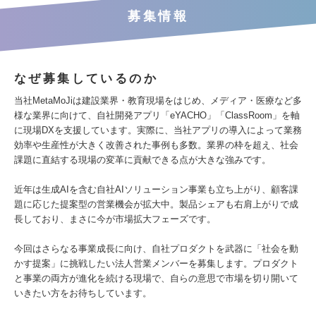
募集情報
なぜ募集しているのか
当社MetaMoJiは建設業界・教育現場をはじめ、メディア・医療など多
様な業界に向けて、自社開発アプリ「eYACHO」「ClassRoom」を軸
に現場DXを支援しています。実際に、当社アプリの導入によって業務
効率や生産性が大きく改善された事例も多数。業界の枠を超え、社会
課題に直結する現場の変革に貢献できる点が大きな強みです。
近年は生成AIを含む自社AIソリューション事業も立ち上がり、顧客課
題に応じた提案型の営業機会が拡大中。製品シェアも右肩上がりで成
長しており、まさに今が市場拡大フェーズです。
今回はさらなる事業成長に向け、自社プロダクトを武器に「社会を動
かす提案」に挑戦したい法人営業メンバーを募集します。プロダクト
と事業の両方が進化を続ける現場で、自らの意思で市場を切り開いて
いきたい方をお待ちしています。