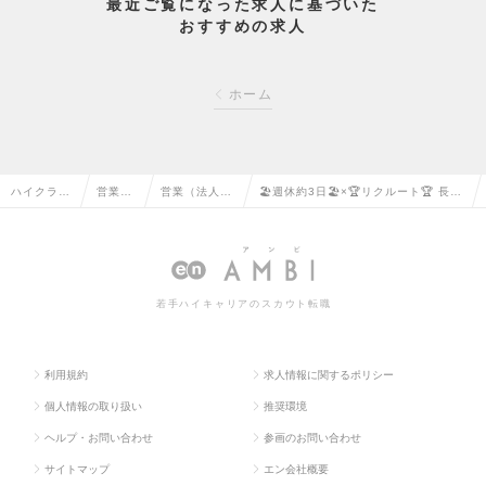
最近ご覧になった求人に基づいた
おすすめの求人
ホーム
ハイクラス
営業系
営業（法人向
🏖️週休約3日🏖️×🏆リクルート🏆 長く
求人TOP
の転職
け）の転職
成長できる営業職の求人情報
若手ハイキャリアのスカウト転職
利用規約
求人情報に関するポリシー
個人情報の取り扱い
推奨環境
ヘルプ・お問い合わせ
参画のお問い合わせ
サイトマップ
エン会社概要