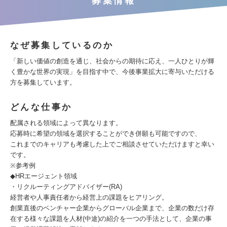
募集情報
なぜ募集しているのか
「新しい価値の創造を通じ、社会からの期待に応え、一人ひとりが輝
く豊かな世界の実現」を目指す中で、今後事業拡大に寄与いただける
方を募集しています。
どんな仕事か
配属される領域によって異なります。
応募時に希望の領域を選択することができ併願も可能ですので、
これまでのキャリアも考慮した上でご相談させていただけますと幸い
です。
※参考例
◆HRエージェント領域
・リクルーティングアドバイザー(RA)
経営者や人事責任者から経営上の課題をヒアリング。
創業直後のベンチャー企業からグローバル企業まで、企業の数だけ存
在する様々な課題を人材(中途)の紹介を一つの手法として、企業の事