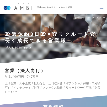
若手ハイキャリアのスカウト転職
掲載期間
26/07/28～26/08/10
🏖️週休約3日🏖️×🏆リクルート🏆
長く成長できる営業職
求人No.DZEMI-Rp-1
営業（法人向け）
年収
400万円～749万円
上場企業
大手企業
転勤なし
土日祝休み
ポテンシャル採用（未経験
可）
インセンティブ制度
フレックス勤務
リモートワーク可能
副業
してもOK