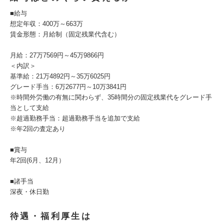
■給与
想定年収：400万～663万
賃金形態：月給制（固定残業代含む）
月給：27万7569円～45万9866円
＜内訳＞
基準給：21万4892円～35万6025円
グレード手当：6万2677円～10万3841円
※時間外労働の有無に関わらず、35時間分の固定残業代をグレード手
当として支給
※超過勤務手当：超過勤務手当を追加で支給
※年2回の査定あり
■賞与
年2回(6月、12月）
■諸手当
深夜・休日勤
待遇・福利厚生は