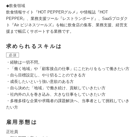
◆飲食領域
飲食情報サイト『HOT PEPPERグルメ』や情報誌『HOT
PEPPER』、業務支援ツール『レストランボード』、SaaSプロダク
ト『Air ビジネスツールズ』を軸に飲食店の集客、業務支援、経営支
援まで幅広くサポートする業務です。
求められるスキルは
必須
・経験は一切不問。
・「働く地域」や「顧客接点の仕事」にこだわりをもって働きたい方
・自ら目標設定し、やり切ることのできる方
・成長したいという強い意欲のある方
・自ら決めた「地域」で働き続け、貢献していきたい方
・社内外の人を巻き込み、大きな仕事をしていきたい方
・多種多様な企業や求職者の課題解決へ、当事者として挑戦していき
たい方
雇用形態は
正社員