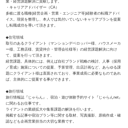
業・経営課題解決に貢献します。
・キャリアアドバイザー（CA）
多岐に渡る職種(経営企画・営業・エンジニア等)経験者の転職アドバ
イス。現状を整理し、本人では気付いていないキャリアプランを提案
し転職成功を導いて頂きます。
◆住宅領域
取引のあるクライアント（マンションデベロッパー様、ハウスメーカ
ー様、工務店様、賃貸仲介・管理会社様等）の経営課題解決に向け
て、提案を行って頂きます。
経営課題。具体的には、例えば自社ブランド戦略の検討、人事（採用
／育成）施策についての提案、予算管理、出店計画など、あらゆる課
題にクライアント様は直面されており、事業成長に必要なものであれ
ば、主体的にご提案する事ができます。
◆旅行領域
旅行情報誌『じゃらん』、宿泊・遊び体験予約サイト『じゃらんnet』
に関わるお仕事です。
ライアントの業績拡大や集客課題の解決を行います。
掲載する記事や宿泊プラン等に関する取材、写真撮影、原稿作成・確
認なども企画営業担当の大切な業務です。