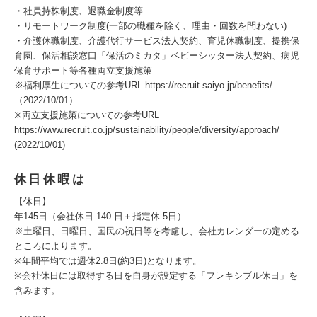
・社員持株制度、退職金制度等
・リモートワーク制度(一部の職種を除く、理由・回数を問わない)
・介護休職制度、介護代行サービス法人契約、育児休職制度、提携保
育園、保活相談窓口「保活のミカタ」ベビーシッター法人契約、病児
保育サポート等各種両立支援施策
※福利厚生についての参考URL https://recruit-saiyo.jp/benefits/
（2022/10/01）
※両立支援施策についての参考URL
https://www.recruit.co.jp/sustainability/people/diversity/approach/
(2022/10/01)
休日休暇は
【休日】
年145日（会社休日 140 日＋指定休 5日）
※土曜日、日曜日、国民の祝日等を考慮し、会社カレンダーの定める
ところによります。
※年間平均では週休2.8日(約3日)となります。
※会社休日には取得する日を自身が設定する「フレキシブル休日」を
含みます。