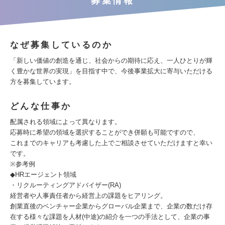
募集情報
なぜ募集しているのか
「新しい価値の創造を通じ、社会からの期待に応え、一人ひとりが輝
く豊かな世界の実現」を目指す中で、今後事業拡大に寄与いただける
方を募集しています。
どんな仕事か
配属される領域によって異なります。
応募時に希望の領域を選択することができ併願も可能ですので、
これまでのキャリアも考慮した上でご相談させていただけますと幸い
です。
※参考例
◆HRエージェント領域
・リクルーティングアドバイザー(RA)
経営者や人事責任者から経営上の課題をヒアリング。
創業直後のベンチャー企業からグローバル企業まで、企業の数だけ存
在する様々な課題を人材(中途)の紹介を一つの手法として、企業の事