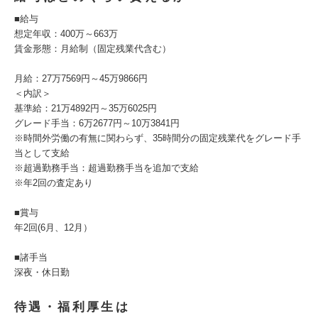
■給与
想定年収：400万～663万
賃金形態：月給制（固定残業代含む）
月給：27万7569円～45万9866円
＜内訳＞
基準給：21万4892円～35万6025円
グレード手当：6万2677円～10万3841円
※時間外労働の有無に関わらず、35時間分の固定残業代をグレード手
当として支給
※超過勤務手当：超過勤務手当を追加で支給
※年2回の査定あり
■賞与
年2回(6月、12月）
■諸手当
深夜・休日勤
待遇・福利厚生は