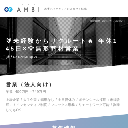
若手ハイキャリアのスカウト転職
掲載期間
26/07/28～26/08/10
🔰未経験からリクルート🔥 年休1
45日×💡無形商材営業
求人No.DZEMI-Rp-2
営業（法人向け）
年収
400万円～749万円
上場企業
大手企業
転勤なし
土日祝休み
ポテンシャル採用（未経験
可）
インセンティブ制度
フレックス勤務
リモートワーク可能
副業
してもOK