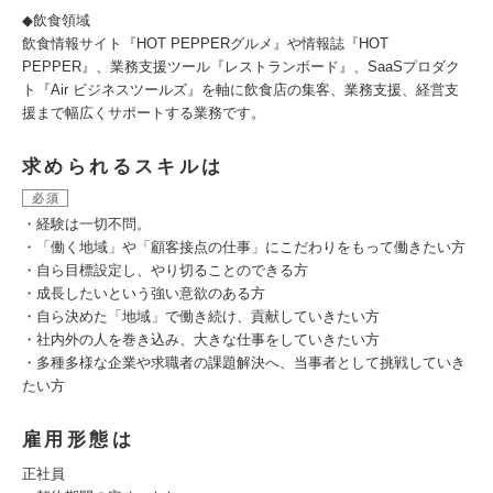
◆飲食領域
飲食情報サイト『HOT PEPPERグルメ』や情報誌『HOT
PEPPER』、業務支援ツール『レストランボード』、SaaSプロダク
ト『Air ビジネスツールズ』を軸に飲食店の集客、業務支援、経営支
援まで幅広くサポートする業務です。
求められるスキルは
必須
・経験は一切不問。
・「働く地域」や「顧客接点の仕事」にこだわりをもって働きたい方
・自ら目標設定し、やり切ることのできる方
・成長したいという強い意欲のある方
・自ら決めた「地域」で働き続け、貢献していきたい方
・社内外の人を巻き込み、大きな仕事をしていきたい方
・多種多様な企業や求職者の課題解決へ、当事者として挑戦していき
たい方
雇用形態は
正社員