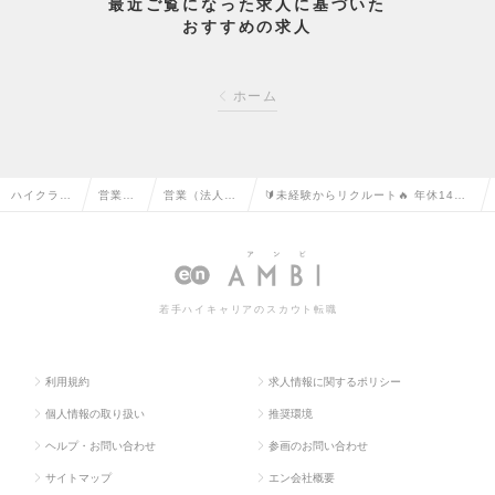
最近ご覧になった求人に基づいた
おすすめの求人
ホーム
ハイクラス
営業系
営業（法人向
🔰未経験からリクルート🔥 年休145
求人TOP
の転職
け）の転職
日×💡無形商材営業の求人情報
若手ハイキャリアのスカウト転職
利用規約
求人情報に関するポリシー
個人情報の取り扱い
推奨環境
ヘルプ・お問い合わせ
参画のお問い合わせ
サイトマップ
エン会社概要