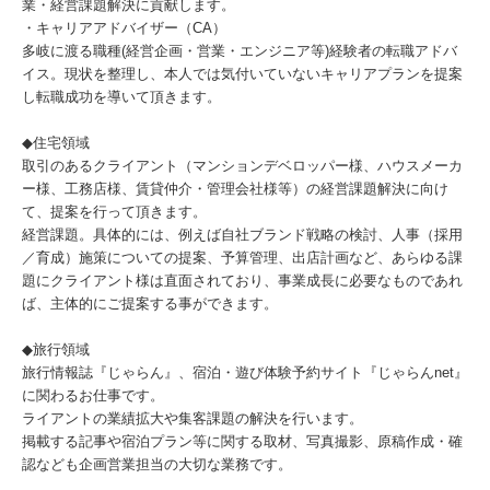
業・経営課題解決に貢献します。
・キャリアアドバイザー（CA）
多岐に渡る職種(経営企画・営業・エンジニア等)経験者の転職アドバ
イス。現状を整理し、本人では気付いていないキャリアプランを提案
し転職成功を導いて頂きます。
◆住宅領域
取引のあるクライアント（マンションデベロッパー様、ハウスメーカ
ー様、工務店様、賃貸仲介・管理会社様等）の経営課題解決に向け
て、提案を行って頂きます。
経営課題。具体的には、例えば自社ブランド戦略の検討、人事（採用
／育成）施策についての提案、予算管理、出店計画など、あらゆる課
題にクライアント様は直面されており、事業成長に必要なものであれ
ば、主体的にご提案する事ができます。
◆旅行領域
旅行情報誌『じゃらん』、宿泊・遊び体験予約サイト『じゃらんnet』
に関わるお仕事です。
ライアントの業績拡大や集客課題の解決を行います。
掲載する記事や宿泊プラン等に関する取材、写真撮影、原稿作成・確
認なども企画営業担当の大切な業務です。