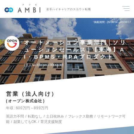
若手ハイキャリアのスカウト転職
掲載期間
26/08/04～26/08/17
オートメーション事業部門│ソリ
ューションセールス│【東海】A
I・BPMS・RPAプロダクト
求人No.KRFMG-0000130
営業（法人向け）
オープン株式会社
年収
600万円～899万円
英語力不問
転勤なし
土日祝休み
フレックス勤務
リモートワーク可
能
副業してもOK
育児支援制度