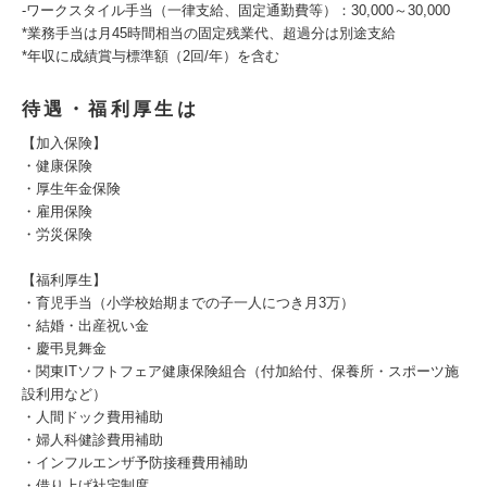
‐ワークスタイル手当（一律支給、固定通勤費等）：30,000～30,000
*業務手当は月45時間相当の固定残業代、超過分は別途支給
*年収に成績賞与標準額（2回/年）を含む
待遇・福利厚生は
【加入保険】
・健康保険
・厚生年金保険
・雇用保険
・労災保険
【福利厚生】
・育児手当（小学校始期までの子一人につき月3万）
・結婚・出産祝い金
・慶弔見舞金
・関東ITソフトフェア健康保険組合（付加給付、保養所・スポーツ施
設利用など）
・人間ドック費用補助
・婦人科健診費用補助
・インフルエンザ予防接種費用補助
・借り上げ社宅制度