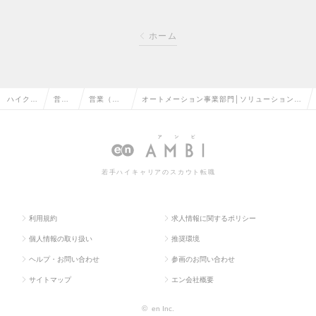
ホーム
ハイクラ
営業
営業（法
オートメーション事業部門│ソリューションセ
ス求人T
系の
人向け）
ールス│【東海】AI・BPMS・RPAプロダク
OP
転職
の転職
トの求人情報
若手ハイキャリアのスカウト転職
利用規約
求人情報に関するポリシー
個人情報の取り扱い
推奨環境
ヘルプ・お問い合わせ
参画のお問い合わせ
サイトマップ
エン会社概要
©
en Inc.