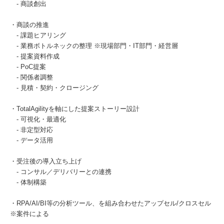
- 商談創出
・商談の推進
- 課題ヒアリング
- 業務ボトルネックの整理 ※現場部門・IT部門・経営層
- 提案資料作成
- PoC提案
- 関係者調整
- 見積・契約・クロージング
・TotalAgilityを軸にした提案ストーリー設計
- 可視化・最適化
- 非定型対応
- データ活用
・受注後の導入立ち上げ
- コンサル／デリバリーとの連携
- 体制構築
・RPA/AI/BI等の分析ツール、を組み合わせたアップセル/クロスセル
※案件による