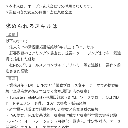
※本求人は、オープン株式会社での採用となります。
※業務内容の変更の範囲：当社業務全般
求められるスキルは
必須
以下のすべて
・法人向けの新規開拓営業経験3年以上（IT/コンサル）
・顧客課題のヒアリングを起点に、提案～クロージングまでを一気通
貫で推進した経験
・社内のプリセールス／コンサル／デリバリー等と連携し、案件を前
進させた経験
歓迎
・業務改革・DX・BPRなど「業務プロセス変革」テーマでの提案経
験（単品商材の販売ではなく業務課題起点の提案）
・Tungsten TotalAgility や周辺領域（BPM、ワークフロー、OCR/ID
P、ドキュメント処理、RPA）の提案・販売経験
・経営層～現場まで階層を跨いだ提案／合意形成の経験
・PoC提案、ROI/効果試算、提案書作成など提案型営業の実務経験
・ハイパーオートメーション（可視化・最適化、非定型対応、データ
活用等）のストーリーで提案できる方