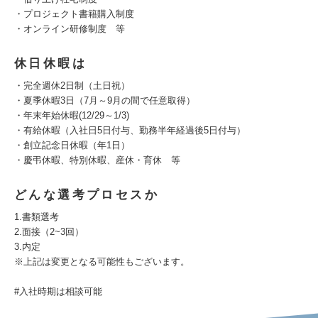
・プロジェクト書籍購入制度
・オンライン研修制度 等
休日休暇は
・完全週休2日制（土日祝）
・夏季休暇3日（7月～9月の間で任意取得）
・年末年始休暇(12/29～1/3)
・有給休暇（入社日5日付与、勤務半年経過後5日付与）
・創立記念日休暇（年1日）
・慶弔休暇、特別休暇、産休・育休 等
どんな選考プロセスか
1.書類選考
2.面接（2~3回）
3.内定
※上記は変更となる可能性もございます。
#入社時期は相談可能