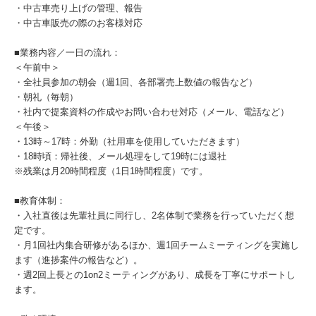
・中古車売り上げの管理、報告
・中古車販売の際のお客様対応
■業務内容／一日の流れ：
＜午前中＞
・全社員参加の朝会（週1回、各部署売上数値の報告など）
・朝礼（毎朝）
・社内で提案資料の作成やお問い合わせ対応（メール、電話など）
＜午後＞
・13時～17時：外勤（社用車を使用していただきます）
・18時頃：帰社後、メール処理をして19時には退社
※残業は月20時間程度（1日1時間程度）です。
■教育体制：
・入社直後は先輩社員に同行し、2名体制で業務を行っていただく想
定です。
・月1回社内集合研修があるほか、週1回チームミーティングを実施し
ます（進捗案件の報告など）。
・週2回上長との1on2ミーティングがあり、成長を丁寧にサポートし
ます。