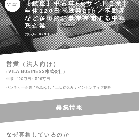
【銀座】中古車ECサイト営業│
年休120日・残業20h／不動産
など多角的に事業展開する中華
系企業
求人No.JGBHT-003
営業（法人向け）
VILA BUSINESS株式会社
年収
400万円～599万円
ベンチャー企業
転勤なし
土日祝休み
インセンティブ制度
募集情報
なぜ募集しているのか