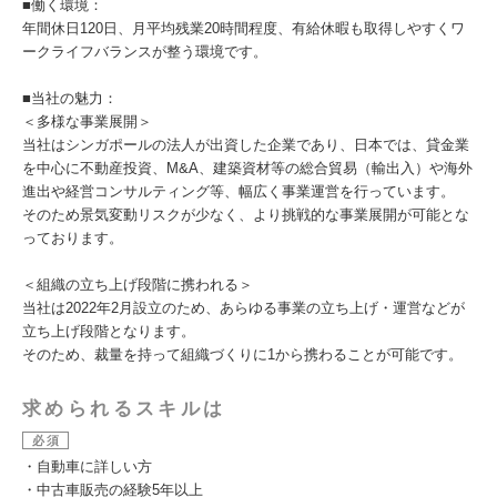
■働く環境：
年間休日120日、月平均残業20時間程度、有給休暇も取得しやすくワ
ークライフバランスが整う環境です。
■当社の魅力：
＜多様な事業展開＞
当社はシンガポールの法人が出資した企業であり、日本では、貸金業
を中心に不動産投資、M&A、建築資材等の総合貿易（輸出入）や海外
進出や経営コンサルティング等、幅広く事業運営を行っています。
そのため景気変動リスクが少なく、より挑戦的な事業展開が可能とな
っております。
＜組織の立ち上げ段階に携われる＞
当社は2022年2月設立のため、あらゆる事業の立ち上げ・運営などが
立ち上げ段階となります。
そのため、裁量を持って組織づくりに1から携わることが可能です。
求められるスキルは
必須
・自動車に詳しい方
・中古車販売の経験5年以上