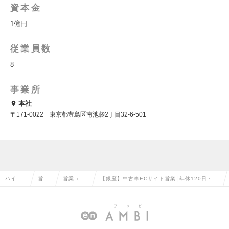
資本金
1億円
従業員数
8
事業所
本社
〒171-0022 東京都豊島区南池袋2丁目32-6-501
ハイク
営業
営業（法
【銀座】中古車ECサイト営業│年休120日・残
ラス求
系の
人向け）
業20h／不動産など多角的に事業展開する中華
人TOP
転職
の転職
系企業の求人情報