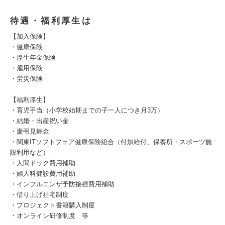
待遇・福利厚生は
【加入保険】
・健康保険
・厚生年金保険
・雇用保険
・労災保険
【福利厚生】
・育児手当（小学校始期までの子一人につき月3万）
・結婚・出産祝い金
・慶弔見舞金
・関東ITソフトフェア健康保険組合（付加給付、保養所・スポーツ施
設利用など）
・人間ドック費用補助
・婦人科健診費用補助
・インフルエンザ予防接種費用補助
・借り上げ社宅制度
・プロジェクト書籍購入制度
・オンライン研修制度 等