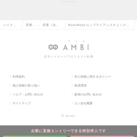
ハイクラ
営業系
営業（法人
RoboRoboコンプライアンスチェック事
ス求人TO
の転職
向け）の転
業部門│アカウントセールスの求人情報
P
職
若手ハイキャリアのスカウト転職
利用規約
求人情報に関するポリシー
個人情報の取り扱い
推奨環境
ヘルプ・お問い合わせ
参画のお問い合わせ
サイトマップ
エン会社概要
©
en Inc.
企業に直接エントリーできる特別求人です