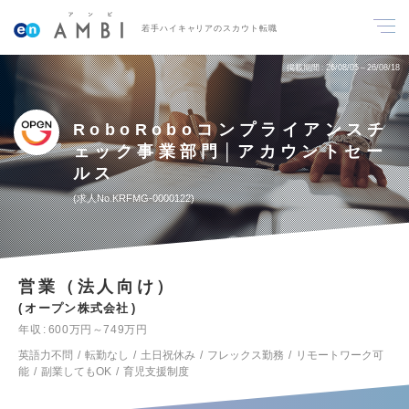
若手ハイキャリアのスカウト転職
掲載期間
26/08/05～26/08/18
RoboRoboコンプライアンスチ
ェック事業部門│アカウントセー
ルス
求人No.KRFMG-0000122
営業（法人向け）
オープン株式会社
年収
600万円～749万円
英語力不問
転勤なし
土日祝休み
フレックス勤務
リモートワーク可
能
副業してもOK
育児支援制度