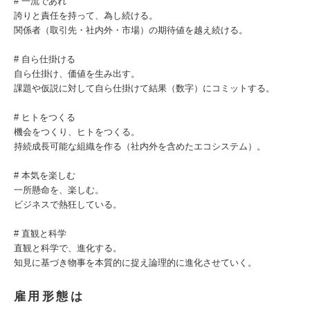
# 一流であれ
誇りと責任を持って、為し続ける。
関係者（取引先・社内外・市場）の期待値を越え続ける。
# 自ら仕掛ける
自ら仕掛け、価値を生み出す。
課題や仮説に対して自ら仕掛けて結果（数字）にコミットする。
# ヒトをつくる
機会をつくり、ヒトをつくる。
持続成長可能な組織を作る（社内外を含めたエコシステム）。
# 本気を楽しむ
一所懸命を、楽しむ。
ビジネスで熱狂している。
# 直観と科学
直観と科学で、進化する。
知見に基づき物事を本質的に捉え論理的に進化させていく。
雇用形態は