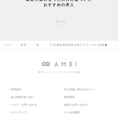
おすすめの求人
ホーム
ハイクラ
管理部
総務
【7年連続増収増益企業】ITコンサル×総務◆朝ゆ
ス求人T
門系の
の転
っくり10:00出社◎年収800万円可◎年休120日
OP
転職
職
の求人情報
若手ハイキャリアのスカウト転職
利用規約
求人情報に関するポリシー
個人情報の取り扱い
推奨環境
ヘルプ・お問い合わせ
参画のお問い合わせ
サイトマップ
エン会社概要