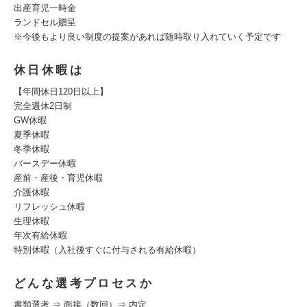
出産育児一時金
ランドセル贈呈
※今後もより良い制度の提案があれば随時取り入れていく予定です
休日休暇は
【年間休⽇120⽇以上】
完全週休2⽇制
GW休暇
夏季休暇
冬季休暇
バースデー休暇
産前・産後・育児休暇
介護休暇
リフレッシュ休暇
生理休暇
年次有給休暇
特別休暇（入社後すぐに付与される有給休暇）
どんな選考プロセスか
書類選考 ⇒ 面接（数回）⇒ 内定