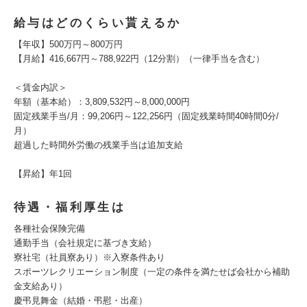
給与はどのくらい貰えるか
【年収】500万円～800万円
【月給】416,667円～788,922円（12分割）（一律手当を含む）
＜賃金内訳＞
年額（基本給）：3,809,532円～8,000,000円
固定残業手当/月：99,206円～122,256円（固定残業時間40時間0分/
月）
超過した時間外労働の残業手当は追加支給
【昇給】年1回
待遇・福利厚生は
各種社会保険完備
通勤手当（会社規定に基づき支給）
寮社宅（社員寮あり）※入寮条件あり
スポーツレクリエーション制度（一定の条件を満たせば会社から補助
金支給あり）
慶弔見舞金（結婚・弔慰・出産）