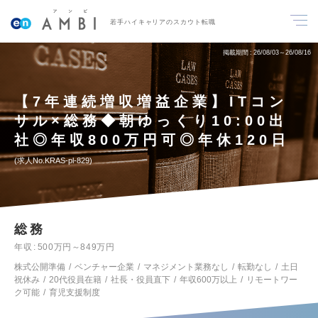
若手ハイキャリアのスカウト転職
掲載期間
26/08/03～26/08/16
【7年連続増収増益企業】ITコン
サル×総務◆朝ゆっくり10:00出
社◎年収800万円可◎年休120日
求人No.KRAS-pl-829
総務
年収
500万円～849万円
株式公開準備
ベンチャー企業
マネジメント業務なし
転勤なし
土日
祝休み
20代役員在籍
社長・役員直下
年収600万以上
リモートワー
ク可能
育児支援制度