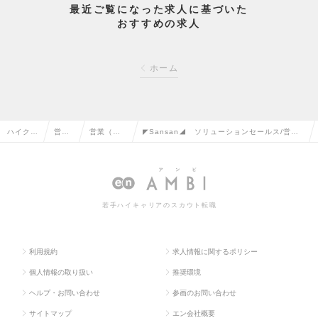
最近ご覧になった求人に基づいた
おすすめの求人
ホーム
ハイクラ
営業
営業（法
◤Sansan◢ ソリューションセールス/営業/
ス求人T
系の
人向け）
600万円/「働き方を変えるDXサービス」を提
OP
転職
の転職
供の求人情報
若手ハイキャリアのスカウト転職
利用規約
求人情報に関するポリシー
個人情報の取り扱い
推奨環境
ヘルプ・お問い合わせ
参画のお問い合わせ
サイトマップ
エン会社概要