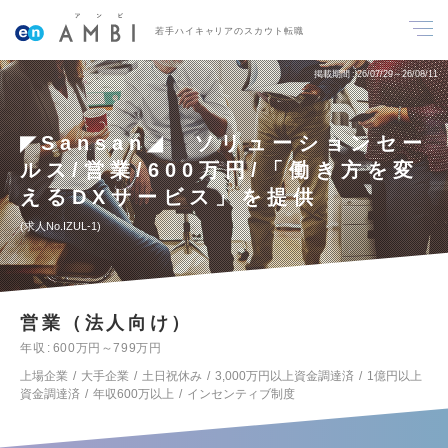
若手ハイキャリアのスカウト転職
掲載期間
26/07/29～26/08/11
◤Sansan◢ ソリューションセー
ルス/営業/600万円/「働き方を変
えるDXサービス」を提供
求人No.IZUL-1
営業（法人向け）
年収
600万円～799万円
上場企業
大手企業
土日祝休み
3,000万円以上資金調達済
1億円以上
資金調達済
年収600万以上
インセンティブ制度