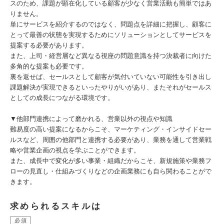
スのため、課題が顕在化している顧客が少なく営業活動も簡単ではあ
りません。
単にサービスを紹介するのではなく、問題点を詳細に把握し、顧客に
とって最善の状態を実現するためにソリューションとしてサービスを
提案する必要があります。
また、上司・経営層など異なる視座の問題意識を持つ決裁者に向けた
多角的な提案も必要です。
裏を返せば、セールスとして顧客が気付いていない可能性を引き出し
課題解決が実現できるといったやりがいがあり、またそれがセールス
としての成長につながる環境です。
▼他部門連携によって磨かれる、営業以外の視点や知識
難易度の高い提案になるからこそ、マーケティング・インサイドセー
ルスなど、周囲の他部門と連携する必要があり、業務を通して営業戦
略や営業企画の視点を学ぶことができます。
また、成長中で変化が多い事業・組織だからこそ、新規施策や業務フ
ローの見直し・仕組みづくりなどの企画業務にも自ら関わることがで
きます。
求められるスキルは
必須