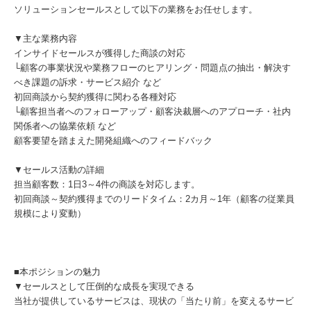
ソリューションセールスとして以下の業務をお任せします。
▼主な業務内容
インサイドセールスが獲得した商談の対応
└顧客の事業状況や業務フローのヒアリング・問題点の抽出・解決す
べき課題の訴求・サービス紹介 など
初回商談から契約獲得に関わる各種対応
└顧客担当者へのフォローアップ・顧客決裁層へのアプローチ・社内
関係者への協業依頼 など
顧客要望を踏まえた開発組織へのフィードバック
▼セールス活動の詳細
担当顧客数：1日3～4件の商談を対応します。
初回商談～契約獲得までのリードタイム：2カ月～1年（顧客の従業員
規模により変動）
■本ポジションの魅力
▼セールスとして圧倒的な成長を実現できる
当社が提供しているサービスは、現状の「当たり前」を変えるサービ