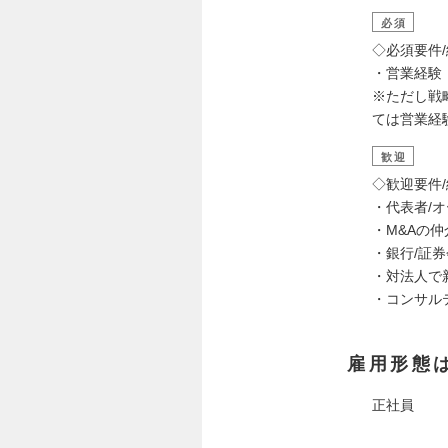
必須
◇必須要件
・営業経験（
※ただし戦
ては営業経
歓迎
◇歓迎要件
・代表者/
・M&Aの
・銀行/証
・対法人で
・コンサル
雇用形態
正社員