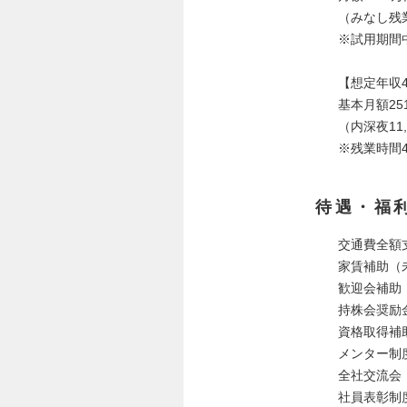
（みなし残業
※試用期間
【想定年収
基本月額251
（内深夜11,
※残業時間
待遇・福
交通費全額
家賃補助（
歓迎会補助
持株会奨励
資格取得補
メンター制
全社交流会
社員表彰制