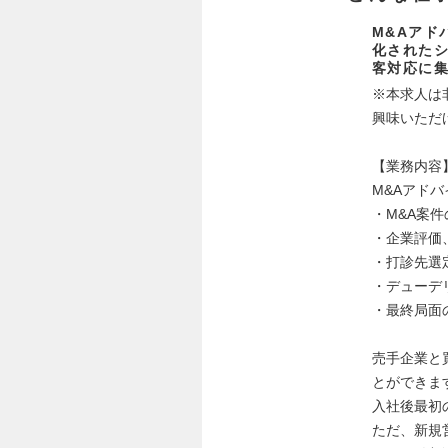
M&Aアド
化された
客対応に
※本求人は
興味いただ
【業務内容
M&Aアド
・M&A案
・企業評価
・打診先選
・デューデ
・最終局面
売手企業と
とができま
入社後最初
ただ、新規