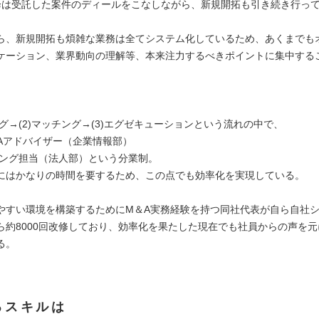
降は受託した案件のディールをこなしながら、新規開拓も引き続き行っ
ら、新規開拓も煩雑な業務は全てシステム化しているため、あくまでも
ケーション、業界動向の理解等、本来注力するべきポイントに集中する
ング→(2)マッチング→(3)エグゼキューションという流れの中で、
はM&Aアドバイザー（企業情報部）
ッチング担当（法人部）という分業制。
にはかなりの時間を要するため、この点でも効率化を実現している。
やすい環境を構築するためにM＆A実務経験を持つ同社代表が自ら自社
ら約8000回改修しており、効率化を果たした現在でも社員からの声を
る。
るスキルは