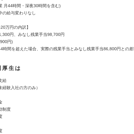
 月44時間・深夜30時間を含む)
中の給与変わりなし
420万円の内訳】
,300円、みなし残業手当98,700円
900円)
44時間を超えた場合、実際の残業手当とみなし残業手当86,800円との
利厚生は
支給
未経験入社の方のみ）
金
助制度
度
度