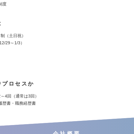
制度
は
日制（土日祝）
2/29～1/3）
考プロセスか
2～4回（通常は3回）
履歴書・職務経歴書
会社概要