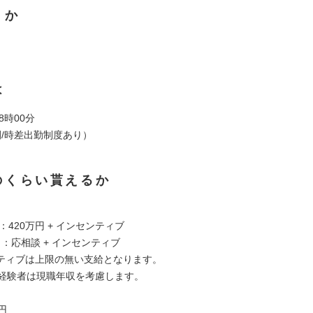
くか
は
8時00分
間/時差出勤制度あり）
のくらい貰えるか
者：420万円 + インセンティブ
 ：応相談 + インセンティブ
ティブは上限の無い支給となります。
介経験者は現職年収を考慮します。
円