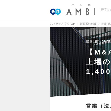
若手
ハイクラス求人TOP
営業系の転職
営業（
掲載期間
26/07
【M&
上場の
1,4
営業（法