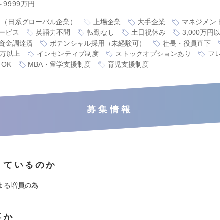
～9999万円
り（日系グローバル企業）
上場企業
大手企業
マネジメン
ービス
英語力不問
転勤なし
土日祝休み
3,000万
資金調達済
ポテンシャル採用（未経験可）
社長・役員直下
0万以上
インセンティブ制度
ストックオプションあり
フ
OK
MBA・留学支援制度
育児支援制度
募集情報
しているのか
よる増員の為
事か