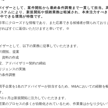
バイザーとして、案件開拓から最終条件調整まで一貫して担当。
システムにより、新規開拓や煩雑業務は軽減され、本来注力すべき
集中できる環境が特徴です。
非常にクローズドな情報であり、また応募できる候補者が限られており
ければすぐに返信いただけますと幸いです。※
】
バイザーとして、以下の業務に従事していただきます。
件の開拓、提案
、資料の作成
定、アドバイザリー契約の締結
リジェンスの実施
の条件調整
買手企業を1名のアドバイザーが担当するため、M&Aにおいての経験を
す。
の1ヶ月は新規開拓に注力していただきます。
営業のプロセスの多くが自動化されているため、作業量はかなり少ない