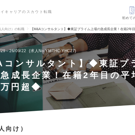
ハイキャリアのスカウト転職
初めて
法人向け）の転職
【M&Aコンサルタント】◆東証プライム上場の急成長企業！在籍2年目の
/29～26/09/22
求人No.YMTHC-YHC27
Aコンサルタント】◆東証プ
急成長企業！在籍2年目の平
00万円超◆
人向け）