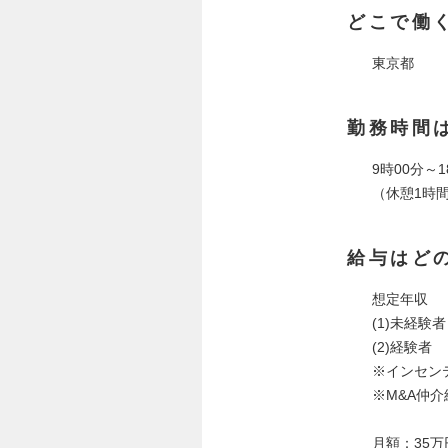
どこで働
東京都
勤務時間
9時00分～1
（休憩1時
給与はど
想定年収
(1)未経験
(2)経験者
※インセン
※M&A仲
月額：35万