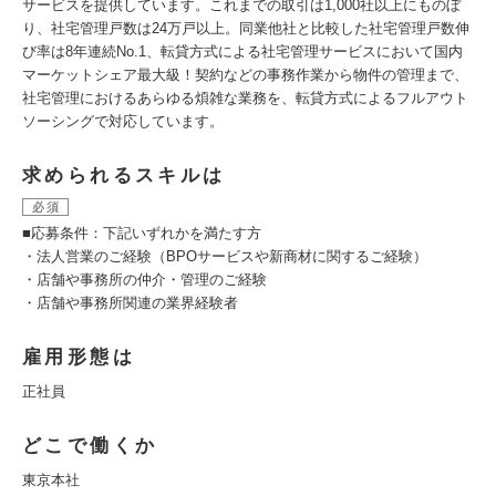
サービスを提供しています。これまでの取引は1,000社以上にものぼ
り、社宅管理戸数は24万戸以上。同業他社と比較した社宅管理戸数伸
び率は8年連続No.1、転貸方式による社宅管理サービスにおいて国内
マーケットシェア最大級！契約などの事務作業から物件の管理まで、
社宅管理におけるあらゆる煩雑な業務を、転貸方式によるフルアウト
ソーシングで対応しています。
求められるスキルは
必須
■応募条件：下記いずれかを満たす方
・法人営業のご経験（BPOサービスや新商材に関するご経験）
・店舗や事務所の仲介・管理のご経験
・店舗や事務所関連の業界経験者
雇用形態は
正社員
どこで働くか
東京本社