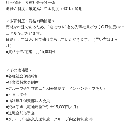
社会保険：各種社会保険完備
退職金制度：確定拠出年金制度（401k）適用
＜教育制度・資格補助補足＞
商材が特殊であるため、1名につき1名の先輩社員がつくOJT制度/マニ
ュアルがございます。
目途としては3ヶ月で独り立ちしていただきます。（早い方は１ヶ
月）
■資格手当/宅建（月15,000円）
＜その他補足＞
■各種社会保険幹部
■従業員持株会制度
■グループ会社共通四半期表彰制度（インセンティブあり）
■社員共済会
■福利厚生倶楽部法人会員
■資格手当（宅地建物取引士15,000円／月）
■退職金前払手当
■グループ内起業支援制度、グループ内公募制度 等