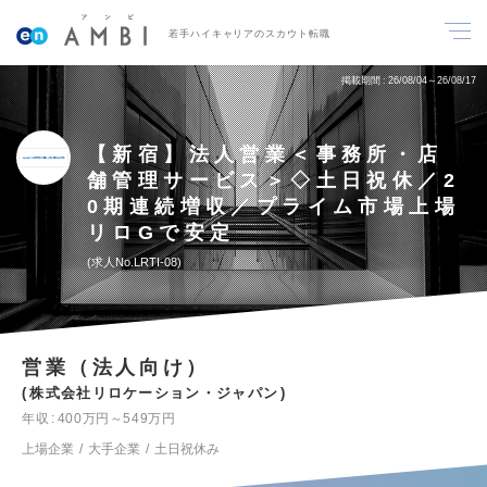
若手ハイキャリアのスカウト転職
掲載期間
26/08/04～26/08/17
【新宿】法人営業＜事務所・店
舗管理サービス＞◇土日祝休／2
0期連続増収／プライム市場上場
リロGで安定
求人No.LRTI-08
営業（法人向け）
株式会社リロケーション・ジャパン
年収
400万円～549万円
上場企業
大手企業
土日祝休み