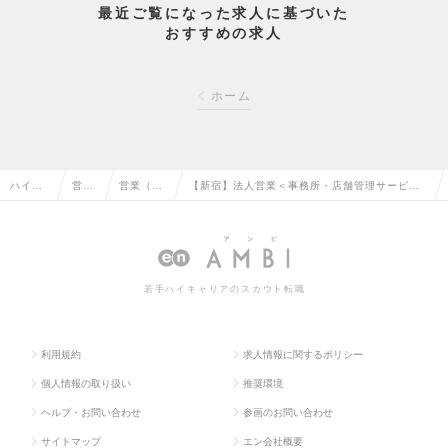
最近ご覧になった求人に基づいた
おすすめの求人
ホーム
ハイク
営業
営業（法
【新宿】法人営業＜事務所・店舗管理サービス
ラス求
系の
人向け）
＞◇土日祝休／20期連続増収／プライム市場上
人TOP
転職
の転職
場リロGで安定の求人情報
若手ハイキャリアのスカウト転職
利用規約
求人情報に関するポリシー
個人情報の取り扱い
推奨環境
ヘルプ・お問い合わせ
参画のお問い合わせ
サイトマップ
エン会社概要