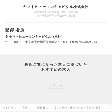
ヤマトヒューマンキャピタル株式会社
厚生労働大臣許可番号：13-ュ-309116
紹介事業許可年：平成30年1月1日
登録場所
ヤマトヒューマンキャピタル（本社）
〒102-0093 東京都千代田区平河町2-5-3 MIDORI.so NAGATACHO
最近ご覧になった求人に基づいた
おすすめの求人
ホーム
ハイクラス
営業系
海外営業
【２０代から稼ぎたい方へ】M&A業界――