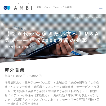
若手ハイキャリアのスカウト転職
掲載期間
26/07/29～26/08/28
【２０代から稼ぎたい方へ】M&A
業界――年収2000万超の挑戦
求人No.YMTHC-STT1
海外営業
年収
1100万円～2999万円
海外展開あり（日系グローバル企業）
上場企業
株式公開準備
大手企
業
ベンチャー企業
管理職・マネジャー
新規事業・新サービス
海外
出張
海外折衝
英語力が必要
中国語力が必要
転勤なし
土日祝休
み
ポテンシャル採用（未経験可）
海外転勤
年収600万以上
インセ
ンティブ制度
ストックオプションあり
リモートワーク可能
MBA・留
学支援制度
育児支援制度