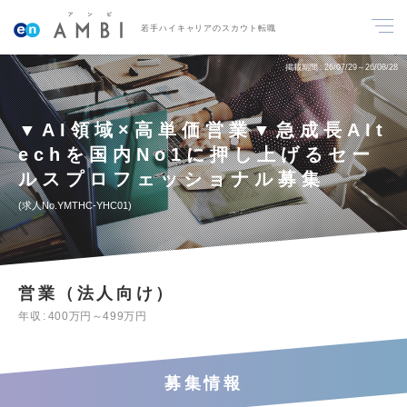
若手ハイキャリアのスカウト転職
掲載期間
26/07/29～26/08/28
▼AI領域×高単価営業▼急成長AIt
echを国内No1に押し上げるセー
ルスプロフェッショナル募集
求人No.YMTHC-YHC01
営業（法人向け）
年収
400万円～499万円
募集情報