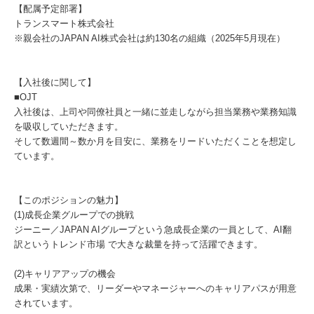
【配属予定部署】
トランスマート株式会社
※親会社のJAPAN AI株式会社は約130名の組織（2025年5月現在）
【入社後に関して】
■OJT
入社後は、上司や同僚社員と一緒に並走しながら担当業務や業務知識
を吸収していただきます。
そして数週間～数か月を目安に、業務をリードいただくことを想定し
ています。
【このポジションの魅力】
(1)成長企業グループでの挑戦
ジーニー／JAPAN AIグループという急成長企業の一員として、AI翻
訳というトレンド市場 で大きな裁量を持って活躍できます。
(2)キャリアアップの機会
成果・実績次第で、リーダーやマネージャーへのキャリアパスが用意
されています。