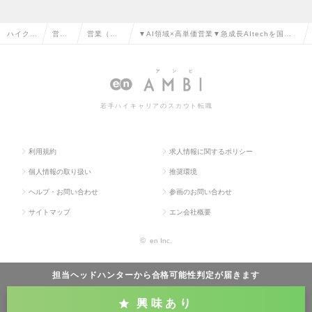
ハイクラ
営業
営業（法
▼AI領域×高単価営業▼急成長AItechを国内N
ス求人T
系の
人向け）
o1に押し上げるセールスプロフェッショナル
OP
転職
の転職
募集の求人情報
若手ハイキャリアのスカウト転職
利用規約
求人情報に関するポリシー
個人情報の取り扱い
推奨環境
ヘルプ・お問い合わせ
参画のお問い合わせ
サイトマップ
エン会社概要
©
en Inc.
担当ヘッドハンターから
合格可能性判定
が届きます
興味あり