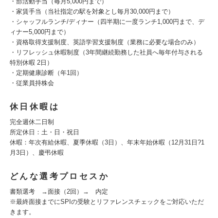
・部活動手当（毎月5,000円まで）
・家賃手当（当社指定の駅を対象とし毎月30,000円まで）
・シャッフルランチ/ディナー（四半期に一度ランチ1,000円まで、デ
ィナー5,000円まで）
・資格取得支援制度、英語学習支援制度（業務に必要な場合のみ）
・リフレッシュ休暇制度（3年間継続勤務した社員へ毎年付与される
特別休暇 2日）
・定期健康診断（年1回）
・従業員持株会
休日休暇は
完全週休二日制
所定休日：土・日・祝日
休暇：年次有給休暇、夏季休暇（3日）、年末年始休暇（12月31日?1
月3日）、慶弔休暇
どんな選考プロセスか
書類選考 →面接（2回）→ 内定
※最終面接までにSPIの受験とリファレンスチェックをご対応いただ
きます。