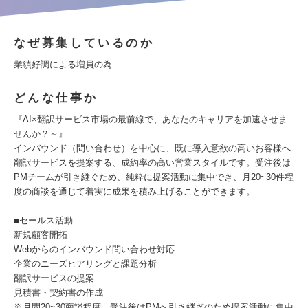
なぜ募集しているのか
業績好調による増員の為
どんな仕事か
『AI×翻訳サービス市場の最前線で、あなたのキャリアを加速させま
せんか？～』
インバウンド（問い合わせ）を中心に、既に導入意欲の高いお客様へ
翻訳サービスを提案する、成約率の高い営業スタイルです。受注後は
PMチームが引き継ぐため、純粋に提案活動に集中でき、月20~30件程
度の商談を通じて着実に成果を積み上げることができます。
■セールス活動
新規顧客開拓
Webからのインバウンド問い合わせ対応
企業のニーズヒアリングと課題分析
翻訳サービスの提案
見積書・契約書の作成
※月間20~30商談程度、受注後はPMへ引き継ぎのため提案活動に集中