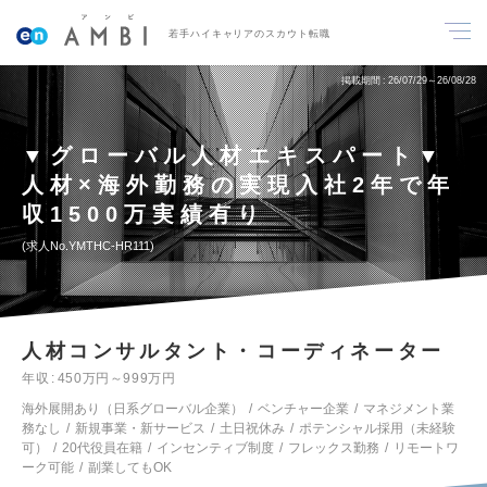
若手ハイキャリアのスカウト転職
掲載期間
26/07/29～26/08/28
▼グローバル人材エキスパート▼
人材×海外勤務の実現入社2年で年
収1500万実績有り
求人No.YMTHC-HR111
人材コンサルタント・コーディネーター
年収
450万円～999万円
海外展開あり（日系グローバル企業）
ベンチャー企業
マネジメント業
務なし
新規事業・新サービス
土日祝休み
ポテンシャル採用（未経験
可）
20代役員在籍
インセンティブ制度
フレックス勤務
リモートワ
ーク可能
副業してもOK