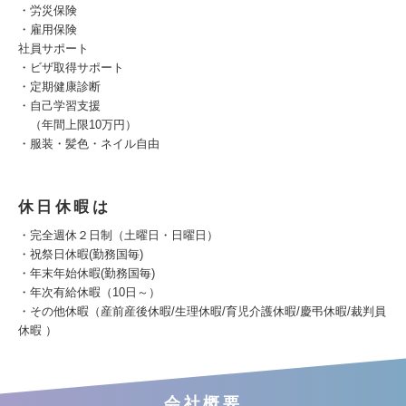
・労災保険
・雇用保険
社員サポート
・ビザ取得サポート
・定期健康診断
・自己学習支援
（年間上限10万円）
・服装・髪色・ネイル自由
休日休暇は
・完全週休２日制（土曜日・日曜日）
・祝祭日休暇(勤務国毎)
・年末年始休暇(勤務国毎)
・年次有給休暇（10日～）
・その他休暇（産前産後休暇/生理休暇/育児介護休暇/慶弔休暇/裁判員
休暇 ）
会社概要