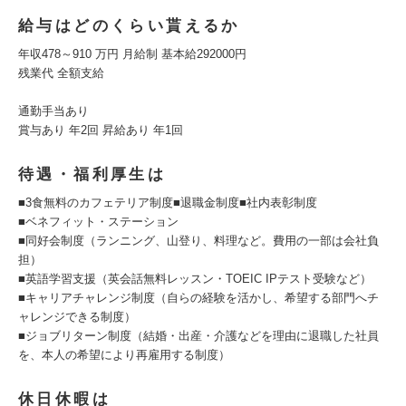
給与はどのくらい貰えるか
年収478～910 万円 月給制 基本給292000円
残業代 全額支給
通勤手当あり
賞与あり 年2回 昇給あり 年1回
待遇・福利厚生は
■3食無料のカフェテリア制度■退職金制度■社内表彰制度
■ベネフィット・ステーション
■同好会制度（ランニング、山登り、料理など。費用の一部は会社負
担）
■英語学習支援（英会話無料レッスン・TOEIC IPテスト受験など）
■キャリアチャレンジ制度（自らの経験を活かし、希望する部門へチ
ャレンジできる制度）
■ジョブリターン制度（結婚・出産・介護などを理由に退職した社員
を、本人の希望により再雇用する制度）
休日休暇は