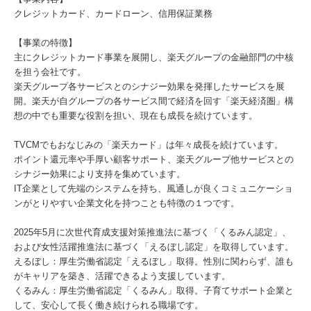
クレジットカード、カードローン、信用保証業務
【事業の特徴】
主にクレジットカード事業を展開し、楽天グループの金融部門の中核
を担う会社です。
楽天グループ各サービスとのシナジー効果を発揮したサービスを展
開。楽天が自グループの各サービス間で経済を回す「楽天経済圏」構
想の中でも重要な役割を担い、現在も成長を続けています。
TVCMでもおなじみの「楽天カード」は年々成長を続けています。
ポイント還元率や手厚い顧客サポート、楽天グループ他サービスとの
シナジー効果により支持を集めています。
IT企業として先端のシステムを持ち、風通しが良くコミュニケーショ
ンがとりやすい企業文化を持つことも特徴の１つです。
2025年5月に次世代育成支援対策推進法に基づく「くるみん認定」、
および女性活躍推進法に基づく「えるぼし認定」を取得しています。
えるぼし：厚生労働省認定「えるぼし」取得。性別に関わらず、誰も
がキャリアを築き、活躍できるよう支援しています。
くるみん：厚生労働省認定「くるみん」取得。子育てサポート企業と
して、安心して長く働き続けられる職場です。