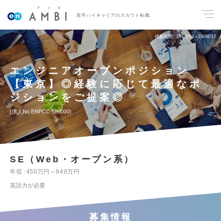
若手ハイキャリアのスカウト転職
掲載期間
26/08/04～26/08/17
エンジニアオープンポジション
【東京】◎経験に応じて最適なポ
ジションをご提案◎
求人No.ENPCC-586000
SE（Web・オープン系）
年収
450万円～949万円
英語力が必要
募集情報