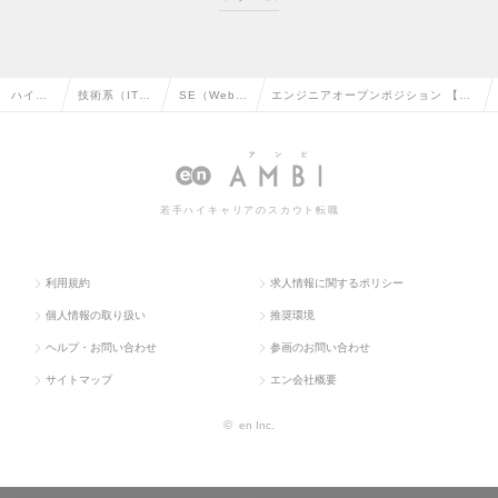
ハイク
技術系（IT・
SE（Web・
エンジニアオープンポジション 【東
ラス求
Web・通信
オープン
京】◎経験に応じて最適なポジショ
人TOP
系）の転職
系）の転職
ンをご提案◎の求人情報
若手ハイキャリアのスカウト転職
利用規約
求人情報に関するポリシー
個人情報の取り扱い
推奨環境
ヘルプ・お問い合わせ
参画のお問い合わせ
サイトマップ
エン会社概要
©
en Inc.