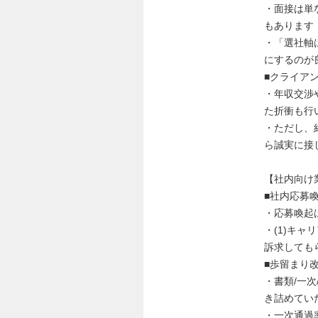
・面接は単
もあります
・「選社軸
にするのが
■クライア
・年収交渉
た折衝も行
・ただし、
ら誠実に接
【社内向け
■社内応募
・応募喚起
・(1)キ
訴求しても
■歩留まり
・書類/一
き詰めてい
・一次通過