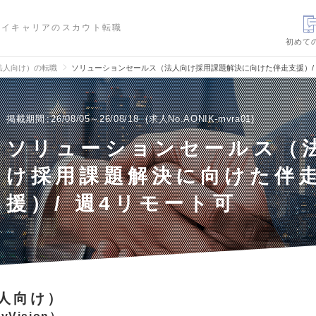
ハイキャリアのスカウト転職
初めて
法人向け）の転職
ソリューションセールス（法人向け採用課題解決に向けた伴走支援）/
掲載期間
26/08/05～26/08/18
求人No.AONIK-mvra01
ソリューションセールス（
け採用課題解決に向けた伴
援）/ 週4リモート可
人向け）