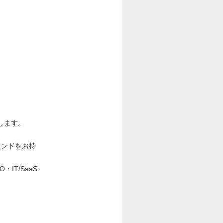
します。
インドをお持
T/SaaS