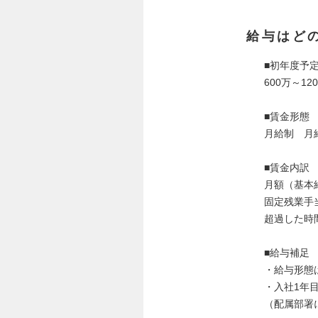
給与はど
■初年度予
600万～12
■賃金形態
月給制 月給
■賃金内訳
月額（基本給）
固定残業手当
超過した時
■給与補足
・給与形態
・入社1年
（配属部署