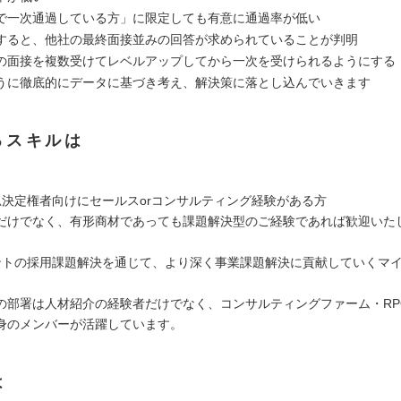
で一次通過している方」に限定しても有意に通過率が低い
すると、他社の最終面接並みの回答が求められていることが判明
の面接を複数受けてレベルアップしてから一次を受けられるようにする
うに徹底的にデータに基づき考え、解決策に落とし込んでいきます
るスキルは
思決定権者向けにセールスorコンサルティング経験がある方
だけでなく、有形商材であっても課題解決型のご経験であれば歓迎いた
ントの採用課題解決を通じて、より深く事業課題解決に貢献していくマ
の部署は人材紹介の経験者だけでなく、コンサルティングファーム・RPO・I
身のメンバーが活躍しています。
は