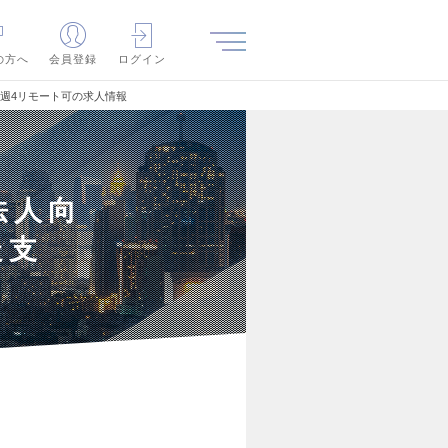
の方へ
会員登録
ログイン
 週4リモート可の求人情報
法人向
走支