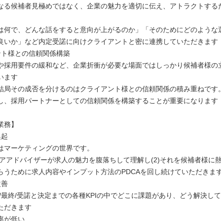
なる候補者見極めではなく、企業の魅力を適切に伝え、アトラクトする
は何で、どんな話をすると意向が上がるのか」「そのためにどのような
良いか」など内定受諾に向けクライアントと密に連携していただきます
ント様との信頼関係構築
や採用要件の緩和など、企業折衝が必要な場面ではしっかり候補者様の
います
結局その成否を分けるのはクライアント様との信頼関係の積み重ねです
し、採用パートナーとしての信頼関係を構築することが重要になります
業務】
喚起
はマーケティングの世界です。
ャリアアドバイザーが求人の魅力を腹落ちして理解し(2)それを候補者様に
らうために求人内容やインプット方法のPDCAを回し続けていただきま
改善
次/最終/受諾と決定までの各種KPIの中でどこに課題があり、どう解決し
ただきます
率が低い