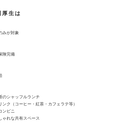
利厚生は
のみが対象
保険完備
給
断のシャッフルランチ
リンク（コーヒー・紅茶・カフェラテ等）
コンビニ
しゃれな共有スペース