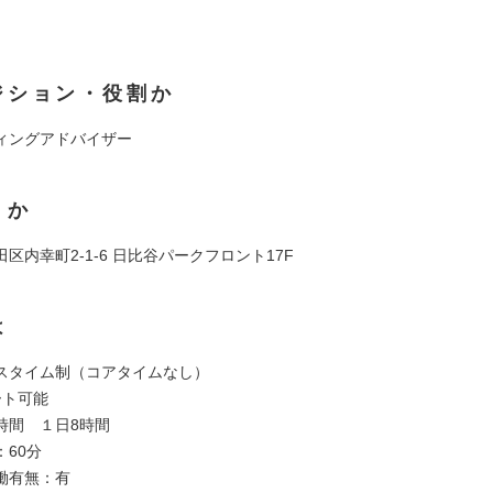
ジション・役割か
ィングアドバイザー
くか
区内幸町2-1-6 日比谷パークフロント17F
は
スタイム制（コアタイムなし）
ート可能
時間 １日8時間
60分
働有無：有