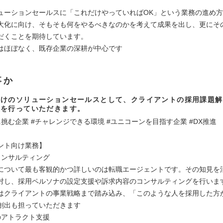
ューションセールスに「これだけやっていればOK」という業務の進め
大化に向け、そもそも何をやるべきなのかを考えて成果を出し、更にそ
だくことを期待しています。
はほぼなく、既存企業の深耕が中心です
事か
向けのソリューションセールスとして、クライアントの採用課題解
援を行っていただきます。
挑む企業 #チャレンジできる環境 #ユニコーンを目指す企業 #DX推進
ント向け業務】
コンサルティング
について最も客観的かつ詳しいのは転職エージェントです。その知見を
対し、採用ペルソナの設定支援や訴求内容のコンサルティングを行いま
はクライアントの事業戦略まで踏み込み、「このような人を採用した方
創出も担っていただきます
のアトラクト支援