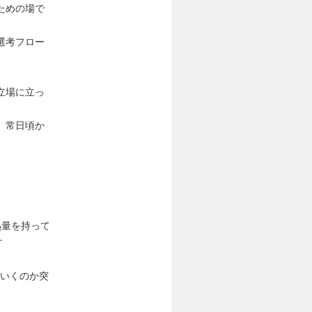
ための場で
選考フロー
立場に立っ
。常日頃か
熱量を持って
す
ていくのか突