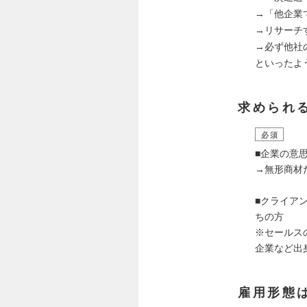
→「他企業
→リサーチ
→必ず他社
といったよ
求められ
必須
■企業の意
→無形商材
■クライア
ちの方
※セールス
企業など出
雇用形態