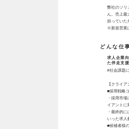
弊社のソリ
ん。売上最
担っていた
※新規営業
どんな仕
求人企業
た伴走支
#社会課題に
【クライア
■採用戦略
・採用市場
イアントに
・最終的に
いった求人
■候補者様