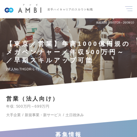
若手ハイキャリアのスカウト転職
掲載期間
26/07/28～26/08/10
【東京／営業】年商1000億円規の
メガベンチャー／年収500万円～
／早期スキルアップ可能
求人No.THGDR-L-T
営業（法人向け）
年収
500万円～699万円
大手企業
新規事業・新サービス
土日祝休み
募集情報