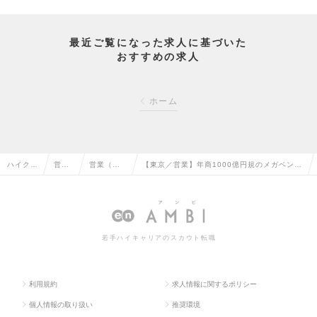
最近ご覧になった求人に基づいた
おすすめの求人
ホーム
ハイクラ
営業
営業（法
【東京／営業】年商1000億円規のメガベンチ
ス求人T
系の
人向け）
ャー／年収500万円～／早期スキルアップ可
OP
転職
の転職
能の求人情報
若手ハイキャリアのスカウト転職
利用規約
求人情報に関するポリシー
個人情報の取り扱い
推奨環境