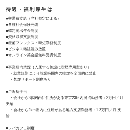
待遇・福利厚生は
■交通費支給（当社規定による）
■各種社会保険完備
■確定拠出年金制度
■資格取得支援制度
■産前フレックス・時短勤務制度
■ビジネス雑誌読み放題
■オンライン英会話無料受講制度
■事業所内禁煙（入居する施設に喫煙専用室あり）
・就業規則により就業時間内の喫煙を全面的に禁止
・禁煙サポート制度あり
■ご近所手当
・会社から2駅圏内に住所がある東京23区内拠点勤務者：2万円／月
支給
・会社から2km圏内に住所がある地方支店勤務者：1.3万円／月 支
給
■レバカフェ制度