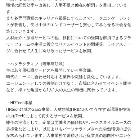
職場の経営効率を改善し「人手不足と偏在の解消」を目指していま
す。
また各専門職種のキャリアを最適にすることでワークエンゲージメン
トが改善し、受け手側のエンドユーザーも安心して暮らせる社会を創
造していきます。
人材紹介・派遣サービスの他、技術についての疑問を解消できるプラ
ットフォームや生活に役立つリアルイベントの開催等、ライフステー
ジに合わせて人生に寄り添ったサービスを展開。
・ハタラクティブ（若年層領域）
主に若年層転職サービスを展開している事業部。
時代のニーズに合わせ対応する業界や職種も変化していきます。
エージェントとしての役割だけでなく、市場に合わせてイベント開催
など、様々な角度から1人1人の人生の転機に関わっています。
・HRTech事業
HRtech領域のSaaS事業、人材領域(HR)において存在する課題を技術
の力(Tech)によって変えるサービスを展開。
昨今の潮流として、企業は労働者の価値観やワークスタイルニーズの
多様化などにより、以前よりもパーソナライズされた労働環境の提供
が求められています。人事業務で蓄積された従業員の志向性やエンゲ