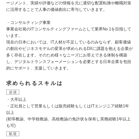
ージメント、実績や評価などの情報を元に適切な配置転換や離職対策
に活用することで人事の価値創出に寄与していきます。
・コンサルティング事業
事業会社発のITコンサルティングファームとして業界No.1を目指して
います。
現在の日本においては、IT人材が不足しているのみならず、顧客価値
の創出やビジネスモデルの変革が求められるDXに課題を抱える企業が
多く存在します。そのため様々なニーズにお答えできる体制を構築
し、デジタルトランスフォーメーションを必要とする日本企業を包括
的にサポート、支援していきます。
求められるスキルは
必須
・大卒以上
・正社員として営業もしくは販売経験もしくはITエンジニア経験1年
以上
(初等教諭、中学校教諭、高校教諭の免許状を保有し実務経験1年以上
も可)
歓迎