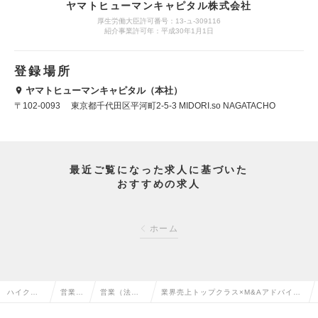
ヤマトヒューマンキャピタル株式会社
厚生労働大臣許可番号：13-ュ-309116
紹介事業許可年：平成30年1月1日
登録場所
ヤマトヒューマンキャピタル（本社）
〒102-0093 東京都千代田区平河町2-5-3 MIDORI.so NAGATACHO
最近ご覧になった求人に基づいた
おすすめの求人
ホーム
ハイクラ
営業系
営業（法人
業界売上トップクラス×M&Aアドバイザ
ス求人TO
の転職
向け）の転
ー×年収5.000万以上可能の求人情報