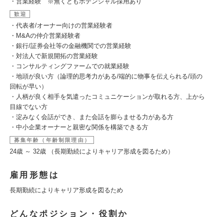
・営業経験 ※無くともポテンシャル採用あり
歓迎
・代表者/オーナー向けの営業経験者
・M&Aの仲介営業経験者
・銀行/証券会社等の金融機関での営業経験
・対法人で新規開拓の営業経験
・コンサルティングファームでの就業経験
・地頭が良い方（論理的思考力がある/端的に物事を伝えられる/頭の
回転が早い）
・人柄が良く相手を気遣ったコミュニケーションが取れる方、上から
目線でない方
・淀みなく会話ができ、また会話を膨らませる力がある方
・中小企業オーナーと親密な関係を構築できる方
募集年齢（年齢制限理由）
24歳 ～ 32歳 （長期勤続によりキャリア形成を図るため）
雇用形態は
長期勤続によりキャリア形成を図るため
どんなポジション・役割か