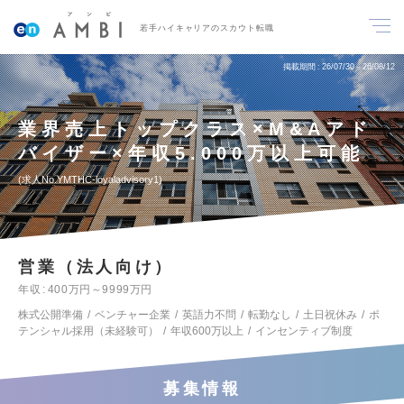
若手ハイキャリアのスカウト転職
掲載期間
26/07/30～26/08/12
業界売上トップクラス×M&Aアド
バイザー×年収5.000万以上可能
求人No.YMTHC-loyaladvisory1
営業（法人向け）
年収
400万円～9999万円
株式公開準備
ベンチャー企業
英語力不問
転勤なし
土日祝休み
ポ
テンシャル採用（未経験可）
年収600万以上
インセンティブ制度
募集情報