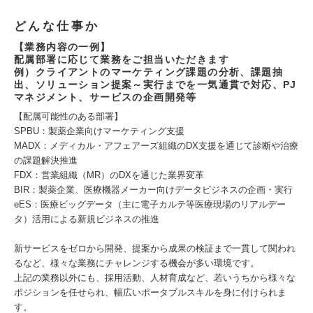
どんな仕事か
【業務内容の一例】
配属部署に応じて業務をご担当いただきます
例）クライアントのマーケティング課題の分析、課題抽
出、ソリューション提案～実行までを一気通貫で対応、PJ
マネジメント、サービスの企画開発等
【配属可能性のある部署】
SPBU：製薬企業向けマーケティング支援
MADX：メディカル・アフェアーズ組織のDX支援を通じて診断や治療
の課題解決推進
FDX：営業組織（MR）のDXを通じた業界変革
BIR：製薬企業、医療機器メーカー向けデータビジネスの企画・実行
eES：医療ビッグデータ（主に電子カルテ等医療現場のリアルデー
タ）活用による新規ビジネスの推進
新サービスをゼロから開発、提案から成果の検証まで一貫して関われ
るなど、様々な業務にチャレンジする機会が多い環境です。
上記の業務以外にも、採用活動、人材育成など、若いうちから様々な
ポジションを任せられ、幅広いポータブルスキルを身に付けられま
す。