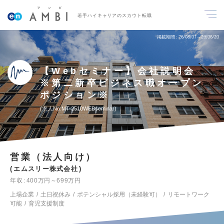
若手ハイキャリアのスカウト転職
掲載期間
26/08/07～26/08/20
【Webセミナー】会社説明会
※第二新卒ビジネス職オープン
ポジション※
求人No.MT-2510WEBseminar
営業（法人向け）
エムスリー株式会社
年収
400万円～699万円
上場企業
土日祝休み
ポテンシャル採用（未経験可）
リモートワーク
可能
育児支援制度