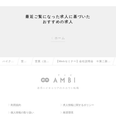
最近ご覧になった求人に基づいた
おすすめの求人
ホーム
ハイクラ
営業
営業（法人
【Webセミナー】会社説明会 ※第二新卒
ス求人TO
系の
向け）の転
ビジネス職オープンポジション※の求人情
P
転職
職
報
若手ハイキャリアのスカウト転職
利用規約
求人情報に関するポリシー
個人情報の取り扱い
推奨環境