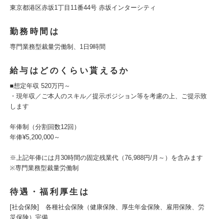
東京都港区赤坂1丁目11番44号 赤坂インターシティ
勤務時間は
専門業務型裁量労働制、1日9時間
給与はどのくらい貰えるか
■想定年収 520万円～
・現年収／ご本人のスキル／提示ポジション等を考慮の上、ご提示致
します
年俸制（分割回数12回）
年俸¥5,200,000～
※上記年俸には月30時間の固定残業代（76,988円/月～）を含みます
※専門業務型裁量労働制
待遇・福利厚生は
[社会保険] 各種社会保険（健康保険、厚生年金保険、雇用保険、労
災保険）完備