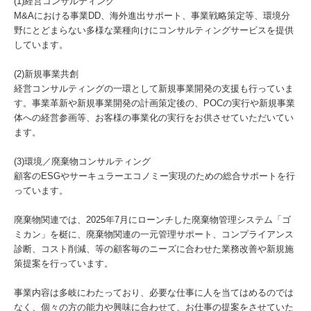
(1)経営コンサルティング
M&Aにおける事業DD、海外進出サポート、事業戦略策定等、環境分
野にとどまらない多様な業種向けにコンサルティングサービスを提供
しています。
(2)新規事業共創
経営コンサルティングの一環として新規事業開発の支援も行っていま
す。事業革新や新規事業開発の計画策定後の、POCの実行や新規事業
体への経営参画等、お客様の事業化の実行をお供させていただいてい
ます。
(3)環境／廃棄物コンサルティング
顧客のESGやサーキュラーエコノミー実現のための総合サポートを行
っています。
廃棄物関連では、2025年7月にローンチした廃棄物管理システム「ゴ
ミカン」を梃に、廃棄物関連の一元管理サポート、コンプライアンス
診断、コスト削減、等の顧客毎のニーズに合わせた業務改善や新規施
策提案を行っています。
事業内容は多岐にわたっており、必要な仕事に人を当てはめるのでは
なく、個々の方の能力や興味に合わせて、お仕事の提案をさせていた