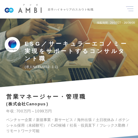
若手ハイキャリアのスカウト転職
掲載期間
26/07/27～26/08/09
ESG／サーキュラーエコノミー
実現をサポートするコンサルタ
ント職
求人No.EUWJJ--1-1
営業マネージャー・管理職
株式会社Canopus
年収
700万円～1099万円
ベンチャー企業
新規事業・新サービス
海外出張
土日祝休み
ポテン
シャル採用（未経験可）
CxO候補
社長・役員直下
フレックス勤務
リモートワーク可能