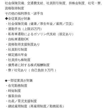
社会保険完備、交通費支給、社員割引制度、持株会制度、社宅・寮、
資格取得制度
その他の福利厚生・諸手当
◆全従業員が対象
・社会保険完備（健康／厚生年金／雇用／労災）
・通勤手当（上限15万円）
・私有車通勤によるガソリン代支給（規定あり）
・自転車通勤OK
・資格取得支援制度あり
・社員割引制度
・確定拠出年金
・社員持ち株制度
・優秀者に対する株式報酬制度
・寮 / 社宅あり（ 自己負担３万円 ）
◆一部従業員が対象
・在宅勤務制度
・時短制度
・服装自由
・出産／育児支援制度
・継続雇用制度（再雇用制度／勤務延長）