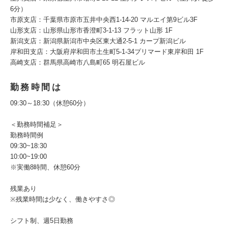
6分）
市原支店：千葉県市原市五井中央西1-14-20 マルエイ第9ビル3F
山形支店：山形県山形市香澄町3-1-13 フラット山形 1F
新潟支店：新潟県新潟市中央区東大通2-5-1 カープ新潟ビル
岸和田支店：⼤阪府岸和⽥市⼟⽣町5-1-34プリマード東岸和⽥ 1F
高崎支店：群⾺県⾼崎市⼋島町65 明⽯屋ビル
勤務時間は
09:30～18:30（休憩60分）
＜勤務時間補足＞
勤務時間例
09:30~18:30
10:00~19:00
※実働8時間、休憩60分
残業あり
※残業時間は少なく、働きやすさ◎
シフト制、週5日勤務