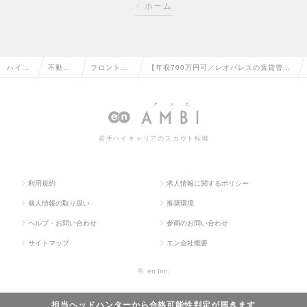
ホーム
ハイク
不動産
フロント・
【年収700万円可／レオパレスの賃貸管理
ラス求
系専門
マンション
／年休123日／残業少なめ／未経験歓迎／
人TOP
職の転
管理の転職
年収500万円～】の求人情報
職
若手ハイキャリアのスカウト転職
利用規約
求人情報に関するポリシー
個人情報の取り扱い
推奨環境
ヘルプ・お問い合わせ
参画のお問い合わせ
サイトマップ
エン会社概要
©
en Inc.
担当ヘッドハンターから
合格可能性判定
が届きます