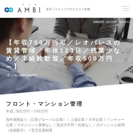
若手ハイキャリアのスカウト転職
掲載期間
26/07/29～26/08/11
【年収700万円可／レオパレスの
賃貸管理／年休123日／残業少な
め／未経験歓迎／年収500万円
～】
求人No.AMP-hai205
フロント・マンション管理
年収
500万円～749万円
海外展開あり（日系グローバル企業）
上場企業
大手企業
ベンチャー
企業
マネジメント業務なし
英語力不問
転勤なし
ポテンシャル採用
（未経験可）
育児支援制度