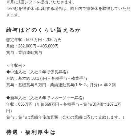
※月に1度シフトを提出いただきます。
※やむを得ず休日出勤する場合は、同月内で振替休を取得していただ
きます。
給与はどのくらい貰えるか
想定年収：509 万円～706 万円
月給：282,000円～405,000円
賞与：業績連動賞与
＜年収例＞
◆中途入社（入社２年で係長昇格）
月給：基本給 38.1万円＋各種手当＋残業手当
賞与：基礎賞与５万円＋業績連動賞与(1.5~2ヶ月分) × 年２回
◆新卒入社（入社６年でマネージャー昇格）
年収：856万円（年俸669万円＋各種手当＋賞与/B評価で187.1万
円）
賞与：賞与は業績年俸加算額（会社の業績に応じて支給します。）
待遇・福利厚生は