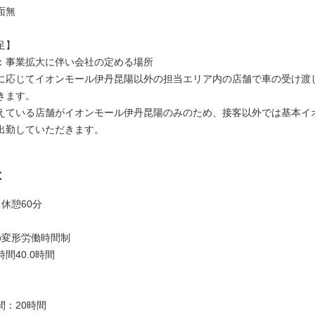
面無
足】
：事業拡大に伴い会社の定める場所
に応じてイオンモール伊丹昆陽以外の担当エリア内の店舗で車の受け渡
きます。
えている店舗がイオンモール伊丹昆陽のみのため、接客以外では基本イ
出勤していただきます。
は
 休憩60分
の変形労働時間制
間40.0時間
間：20時間