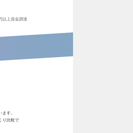
円以上資金調達
います。
くり比較で