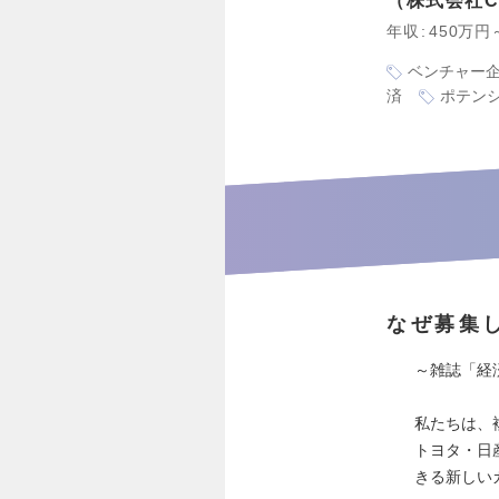
株式会社Ca
年収
450万円
ベンチャー
済
ポテン
なぜ募集
～雑誌「経
私たちは、
トヨタ・日
きる新しい