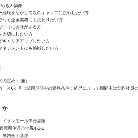
求める人物像
ー経験を活かして次のキャリアに挑戦したい方
でなく企画業務にも携わりたい方
づくりに興味がある方
を大切にしたい方
でキャリアアップしたい方
マネジメントにも挑戦したい方
は
間の定め： 無）
有 ※6ヶ月（試用期間中の勤務条件：経歴によって期間中は契約社員
くか
】イオンモール伊丹昆陽
兵庫県伊丹市池尻4-1-1
】屋内全面禁煙