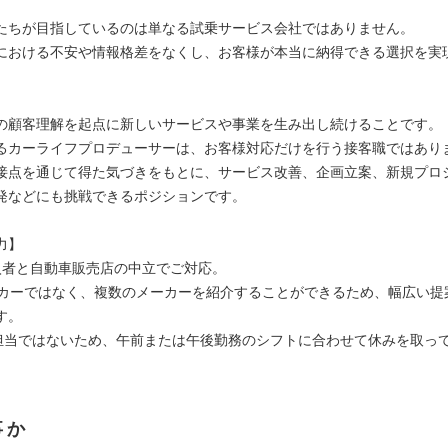
たちが目指しているのは単なる試乗サービス会社ではありません。
における不安や情報格差をなくし、お客様が本当に納得できる選択を実
の顧客理解を起点に新しいサービスや事業を生み出し続けることです。
るカーライフプロデューサーは、お客様対応だけを行う接客職ではあり
接点を通じて得た気づきをもとに、サービス改善、企画立案、新規プロ
発などにも挑戦できるポジションです。
力】
入者と自動車販売店の中立でご対応。
ーカーではなく、複数のメーカーを紹介することができるため、幅広い提
す。
1担当ではないため、午前または午後勤務のシフトに合わせて休みを取っ
事か