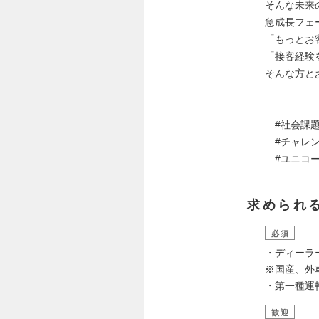
そんな未来
急成長フェ
「もっとお
「接客経験
そんな方と
#社会課題
#チャレン
#ユニコー
求められ
必須
・ディーラ
※国産、外
・第一種運
歓迎