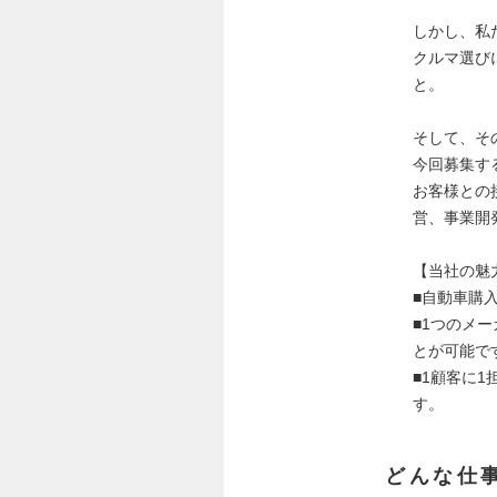
しかし、私
クルマ選び
と。
そして、そ
今回募集す
お客様との
営、事業開
【当社の魅
■自動車購
■1つのメ
とが可能で
■1顧客に
す。
どんな仕