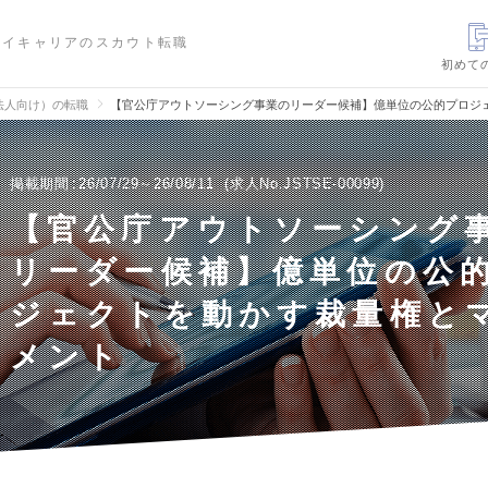
ハイキャリアのスカウト転職
初めて
法人向け）の転職
【官公庁アウトソーシング事業のリーダー候補】億単位の公的プロジ
掲載期間
26/07/29～26/08/11
求人No.JSTSE-00099
【官公庁アウトソーシング
リーダー候補】億単位の公
ジェクトを動かす裁量権と
メント