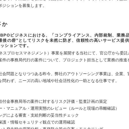
ポジションを募集します。
事か
BPOビジネスにおける、「コンプライアンス、内部統制、業務
最後の砦”としてリスクを未然に防ぎ、信頼性の高いサービス提
ミッションです。
ジネスプロセスマネジメント）事業を展開する当社にて、官公庁から委託
案件の事務局代行の案件について、プロジェクト担当として業務の推進
社会問題となりつつある昨今、弊社のアウトソーシング事業は、企業、
を問わず、ニーズの高い地域や社会活性化の一助となる仕事です。
給付金事務局等の案件に対するリスク評価・監査計画の策定
ー・マニュアル・運用実態のレビュー（ルールと現場の乖離確認）
ングによる審査・支給判断の妥当性チェック
保護・情報セキュリティ観点での運用確認
ント発生時の原因分析・再発防止策の立案・モニタリング