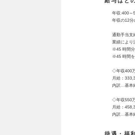
給与はど
年収:400～
年収の12分
通勤手当支
業績により
※45 時
※45 時
◇年収400
月給：333,
内訳…基本給2
◇年収550
月給：458,
内訳…基本給2
待遇・福