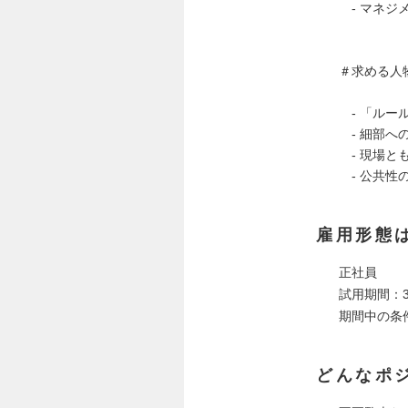
‐ マネジ
＃求める人
‐ 「ルー
‐ 細部へ
‐ 現場と
‐ 公共性
雇用形態
正社員
試用期間：
期間中の条
どんなポ