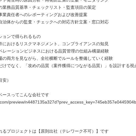
の業務品質基準・チェックリスト・監査項目の策定
事業責任者へのレポーティングおよび改善提案
自治体からの監査・チェックへの対応方針立案・窓口対応
ションで得られるもの
件におけるリスクマネジメント、コンプライアンスの知見
オペレーションビジネスにおける品質管理の仕組み構築経験
場の両方を見ながら、全社横断でルールを整備していく経験
だけでなく、「攻めの品質（案件獲得につながる品質）」を設計する視
目安）
ベースってこんな会社です
te.com/preview/n4487135a327d?prev_access_key=745eb357e0445904
れるプロジェクトは【原則出社（テレワーク不可）】です