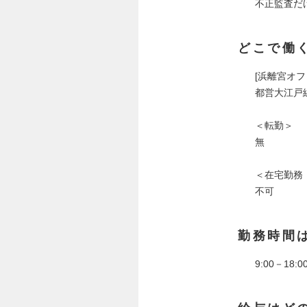
不正監査だ
どこで働
[浜離宮オフ
都営大江戸線
＜転勤＞
無
＜在宅勤務
不可
勤務時間
9:00－18