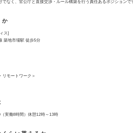
けでなく、官公庁と直接交渉・ルール構築を行う責任あるポジションで
くか
ィス]
 築地市場駅 徒歩5分
・リモートワーク＞
は
:00（実働8時間）休憩12時～13時