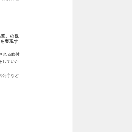
品質」の観
供を実現す
される給付
をしていた
官公庁など