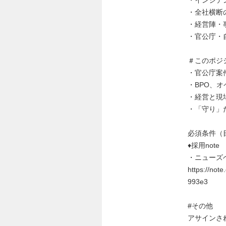
・全社横断
・経営陣・
・官公庁・
＃このポジ
・官公庁案
・BPO、
・経営と現
・「守り」
必須条件（
♦採用note
・ニューズ
https://no
993e3
#その他
アサインさ