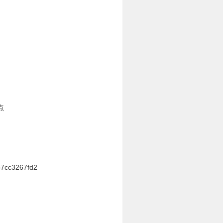
点
b7cc3267fd2