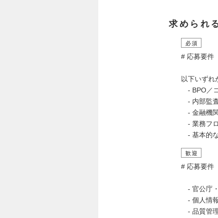
求められ
必須
# 応募要件
以下いずれ
‐ BPO
‐ 内部監
‐ 金融機
‐ 業務フ
‐ 基本的
歓迎
# 応募要件
‐ 官公庁
‐ 個人情
‐ 品質管