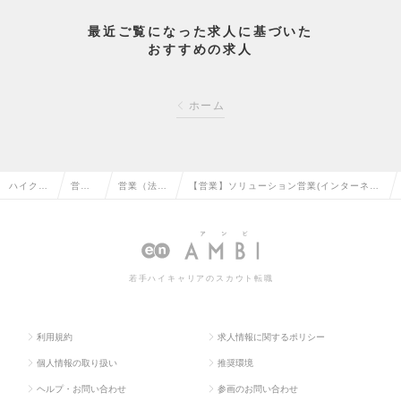
最近ご覧になった求人に基づいた
おすすめの求人
ホーム
ハイクラ
営業
営業（法人
【営業】ソリューション営業(インターネッ
ス求人T
系の
向け）の転
ト事業者向け)（リーダー～Mgr候補）の求
OP
転職
職
人情報
若手ハイキャリアのスカウト転職
利用規約
求人情報に関するポリシー
個人情報の取り扱い
推奨環境
ヘルプ・お問い合わせ
参画のお問い合わせ