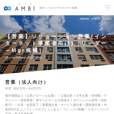
若手ハイキャリアのスカウト転職
掲載期間
26/07/29～26/08/11
【営業】ソリューション営業(イン
ターネット事業者向け)（リーダー
～Mgr候補）
求人No.GRAND-251011WM
営業（法人向け）
年収
600万円～849万円
海外展開あり（日系グローバル企業）
上場企業
大手企業
管理職・マ
ネジャー
新規事業・新サービス
土日祝休み
ポテンシャル採用（未経
験可）
社長・役員直下
事業責任者
サービス責任者
開発責任者
年
収600万以上
ストックオプションあり
フレックス勤務
リモートワーク