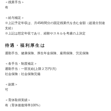
＜残業手当＞
有
＜給与補足＞
※上記予定年収は、月45時間分の固定残業代を含む金額（超過分別途
支給）
※上記は想定年収であり、経験やスキルを考慮の上決定
待遇・福利厚生は
通勤手当、健康保険、厚生年金保険、雇用保険、労災保険
＜各手当・制度補足＞
通勤手当：一部支給(上限２万円/月)
社会保険：社会保険完備
＜副業＞
可
＜育休取得実績＞
有（育休後復帰率100%）