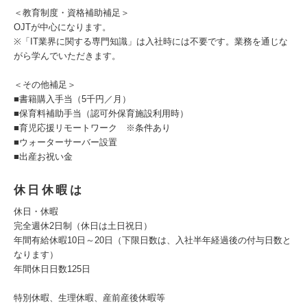
＜教育制度・資格補助補足＞
OJTが中心になります。
※「IT業界に関する専門知識」は入社時には不要です。業務を通じな
がら学んでいただきます。
＜その他補足＞
■書籍購入手当（5千円／月）
■保育料補助手当（認可外保育施設利用時）
■育児応援リモートワーク ※条件あり
■ウォーターサーバー設置
■出産お祝い金
休日休暇は
休日・休暇
完全週休2日制（休日は土日祝日）
年間有給休暇10日～20日（下限日数は、入社半年経過後の付与日数と
なります）
年間休日日数125日
特別休暇、生理休暇、産前産後休暇等