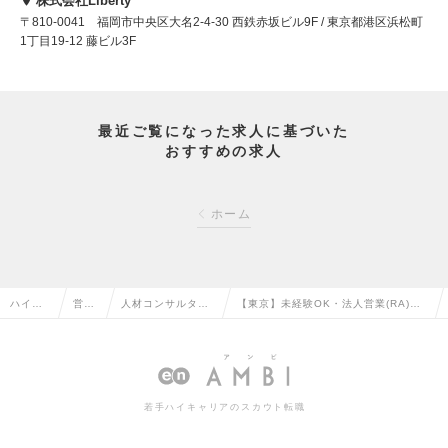
株式会社Liberty
〒810-0041 福岡市中央区大名2-4-30 西鉄赤坂ビル9F / 東京都港区浜松町
1丁目19-12 藤ビル3F
最近ご覧になった求人に基づいた
おすすめの求人
ホーム
ハイク
営業
人材コンサルタン
【東京】未経験OK・法人営業(RA)／
ラス求
系の
ト・コーディネー
年収1000万円目指せる／IT領域特化
人TOP
転職
ターの転職
人材紹介の求人情報
若手ハイキャリアのスカウト転職