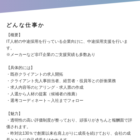
どんな仕事か
【概要】
IT人材の中途採用を行っている企業向けに、中途採用支援を行いま
す。
※メーカーなど非IT企業のご支援実績も多数あり
【具体的には】
・既存クライアントの求人開拓
・クライアント先人事担当者、経営者・役員等との折衝業務
・求人内容等のヒアリング・求人票の作成
・人選から人材の提案（候補者の推薦）
・選考コーディネート～入社までフォロー
【魅力】
・透明性の高い評価制度が整っており、頑張りがきちんと報酬面で評
価されます。
・昨対比130％で創業以来右肩上がりに成長を続けており、会社の成
長とともに自己成長をはかれます。