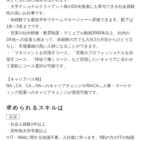
・大手ナショナルクライアント様のDX化推進にも寄与できる社会貢献
性の高いお仕事です。
・未経験でも最短半年でチームマネージャーへ昇格できます。配下は
1名～5名までです。
・充実の社内研修・教育制度：マニュアル動画3000本以上、社内の
DX化への促進も相まって、未経験の方でも入社2カ月目からひとり立
ちし、市場価値の高い人材になることができます。
・「マネジメントを目指すコース」「営業のプロフェッショナルを目
指すコース」「時短で働くコース」など目指したいキャリアに合わせ
て柔軟にコース選択が可能です。
【キャリアパス例】
RA→CA、CA→RAへのキャリアチェンジやRA/CA→人事・マーケテ
ィング部署へのキャリアチェンジが実現可能です。
求められるスキルは
必須
・社会人経験1年以上
・四年制大学卒業以上
※IT・Webに関する知識不要。入社後に学べます。9割の方がITの知識