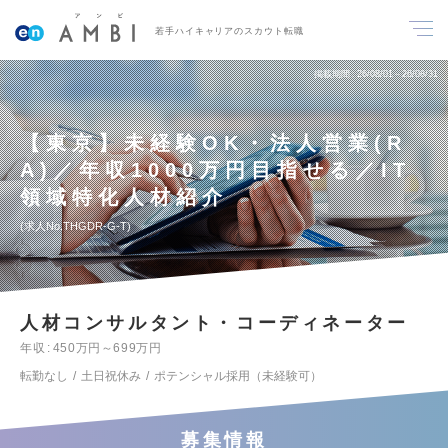
若手ハイキャリアのスカウト転職
掲載期間
26/08/01～26/08/31
【東京】未経験OK・法人営業(R
A)／年収1000万円目指せる／IT
領域特化人材紹介
求人No.THGDR-G-T
人材コンサルタント・コーディネーター
年収
450万円～699万円
転勤なし
土日祝休み
ポテンシャル採用（未経験可）
募集情報