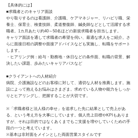
【具体的には】
■求職者とのキャリア面談
やり取りするのは看護師、介護職、ケアマネジャー、リハビリ職、栄
養士、保育士、検査技師、柔道整復師、鍼灸師などとして活躍する求
職者。1カ月あたり約40～50名ほどの新規求職者を担当します。
キャリア面談を通して求職者の希望を伺い、最適な求人をご紹介。さ
らに面接日程の調整や面接アドバイスなども実施し、転職をサポート
します。
・ヒアリング例：給与・勤務地・休日などの条件面、転職の背景、解
決したい課題、歩みたいキャリアパスなど
■クライアントへの人材紹介
病院、介護施設などのお客様に対して、適切な人材を推薦します。施
設によって抱えるお悩みはさまざま。求めている人物や能力をしっか
りとヒアリングし、把握することが大切です。
※「求職者様と法人様の幸せ」を追求した先に結果として売上があ
る、という考え方を大事にしています。個人売上目標やKPIもありま
すが、それは目的ではなくあくまでもご支援を増やしていくための手
段の一つと考えています。
※基本は非対面をメインとした両面営業スタイルです