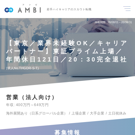
若手ハイキャリアのスカウト転職
掲載期間
26/08/01～26/08/31
【東京／業界未経験OK／キャリア
パートナー】東証プライム上場／
年間休日121日／20：30完全退社
求人No.THGDR-S-T
営業（法人向け）
年収
400万円～649万円
海外展開あり（日系グローバル企業）
上場企業
大手企業
土日祝休み
募集情報