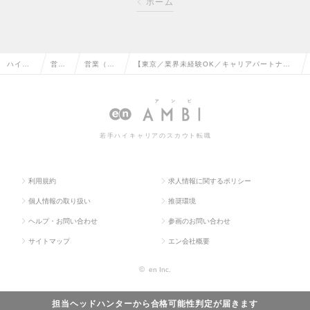
ホーム
ハイク
営業
営業（法
【東京／業界未経験OK／キャリアパートナ
ラス求
系の
人向け）
ー】東証プライム上場／年間休日121日／20：
人TOP
転職
の転職
30完全退社の求人情報
若手ハイキャリアのスカウト転職
利用規約
求人情報に関するポリシー
個人情報の取り扱い
推奨環境
ヘルプ・お問い合わせ
参画のお問い合わせ
サイトマップ
エン会社概要
©
en Inc.
担当ヘッドハンターから
合格可能性判定
が届きます