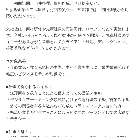
初回訪問、与件整理、資料作成、企画提案など。
※新規企業のアポ獲得は別部隊が担当。営業部では、初回商談から対
応いただきます。
入社後は、商材研修や先輩社員の商談同行、ロープレなどを実施しま
す。入社3～4カ月ごろより既存案件の引継ぎを開始し、先輩社員のフ
ォローがありながら営業といてクライアント対応、ディレクション、
提案業務などを担っていただきます。
▼対象業界
・年商数億～数百億規模の中堅／中小企業を中心に、業界業種問わず
幅広いビジネスモデルが対象です。
■仕事で得られるスキル：
・無形商材を扱うことによる個人としての営業スキル
・デジタルマーケティング領域における課題解決スキル、営業スキル
・多くの関係者を巻き込みながら成功へ導くディレクション能力
・幅広い業界を担当することによるビジネスパーソンとしての広範な
リテラシー
■仕事の魅力：