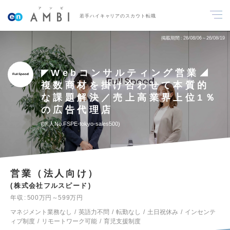
若手ハイキャリアのスカウト転職
掲載期間
26/08/06～26/08/19
◤Webコンサルティング営業◢
複数商材を掛け合わせて本質的
な課題解決／売上高業界上位1％
の広告代理店
求人No.FSPE-tokyo-sales500
営業（法人向け）
株式会社フルスピード
年収
500万円～599万円
マネジメント業務なし
英語力不問
転勤なし
土日祝休み
インセンテ
ィブ制度
リモートワーク可能
育児支援制度