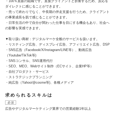
・100％直販の組織です。直接クライアントと折衝するため、反応を
ダイレクトに感じることができます。
・売って終わりでなく、中長期の伴走支援を行うため、クライアント
の事業成長を肌で感じることができます。
・日常生活の中で自分が関わった仕事を目にする機会もあり、社会へ
の影響を実感できます。
▼取り扱い商材：デジタルマーケ全般のサービスを扱います。
・リスティング広告、ディスプレイ広告、アフィリエイト広告、DSP
・SNS広告（Facebook/X/Instagram/LINE等）、動画広告
（Youtube/TikTok等)
・SNSコンサル、SNS運用代行
・SEO、MEO、Webサイト制作（ECサイト、企業HP等）
・自社プロダクト・サービス
・ストラテジックプランニング
・純広告（Yahoo/@cosme等)、各種メディア
求められるスキルは
必須
広告やデジタルマーケティング業界での営業経験1年以上