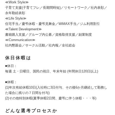
≪Work Style≫
子育て支援(子育てフレ／長期間時短)／リモートワーク／社内表彰／
永年勤続表彰
≪Life Style≫
住宅手当／慶弔休暇・慶弔見舞金／WiMAX手当／ジム利用割引
≪Talent Development≫
書籍購入支援／グループ内公募／資格取得支援／副業制度
≪Communication≫
社内懇親会／サークル活動／社内報／全社総会
休日休暇は
■休日：
毎週 土・日曜日、国民の祝日、年末年始 (年間休日120日以上)
■休暇：
(1)年次有給休暇10日(入社時に3日付与、その後6か月継続して勤務し
た場合に残りの７日間を付与)
(2)その他特別休暇(夏季休暇2日間、慶弔に伴う休暇・・・等)
どんな選考プロセスか