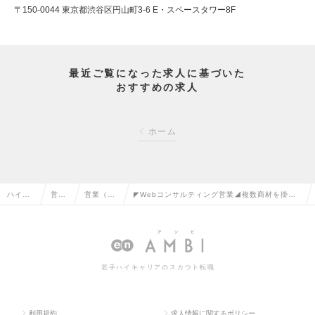
〒150-0044 東京都渋谷区円山町3-6 E・スペースタワー8F
最近ご覧になった求人に基づいた
おすすめの求人
ホーム
ハイク
営業
営業（法
◤Webコンサルティング営業◢複数商材を掛け
ラス求
系の
人向け）
合わせて本質的な課題解決／売上高業界上位1％
人TOP
転職
の転職
の広告代理店の求人情報
若手ハイキャリアのスカウト転職
利用規約
求人情報に関するポリシー