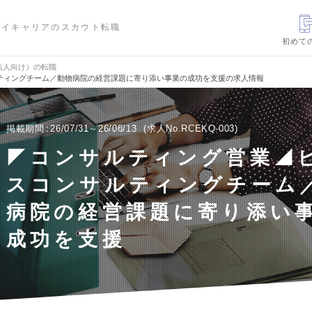
ハイキャリアのスカウト転職
初めて
法人向け）の転職
ティングチーム／動物病院の経営課題に寄り添い事業の成功を支援の求人情報
掲載期間
26/07/31～26/08/13
求人No.RCEKQ-003
◤コンサルティング営業◢
スコンサルティングチーム
病院の経営課題に寄り添い
成功を支援