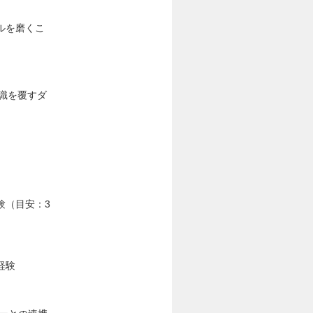
ルを磨くこ
識を覆すダ
験（目安：3
経験