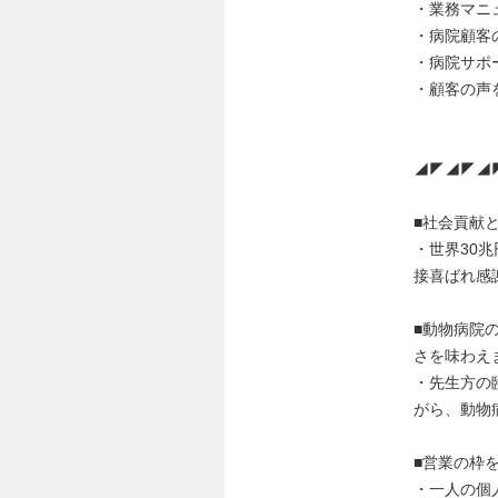
・業務マニ
・病院顧客
・病院サポ
・顧客の声
◢◤◢◤◢
■社会貢献
・世界30
接喜ばれ感
■動物病院
さを味わえ
・先生方の
がら、動物
■営業の枠
・一人の個