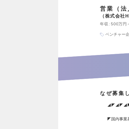
営業（法
株式会社H
年収
500万円
ベンチャー
なぜ募集
◢◤◢◤◢
◤国内事業