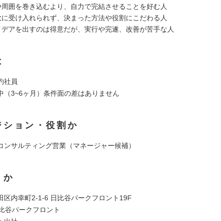
や周囲を巻き込むより、自力で完結させることを好む人
柔軟に受け入れられず、決まった方法や役割にこだわる人
アイデアを出すのは得意だが、実行や完遂、改善が苦手な人
は
契約社員
中（3~6ヶ月）条件面の差はありません
ジション・役割か
コンサルティング営業（マネージャー候補）
くか
区内幸町2-1-6 日比谷パークフロント19F
 日比谷パークフロント