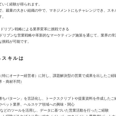
ていく経験が得られます。
で、裁量の大きい組織の中で、マネジメントにもチャレンジでき、スキ
す。
ータドリブン戦略による業界変革に挑戦できる
ータドリブンな営業戦略や革新的なマーケティング施策を通じて、業界の常
な挑戦が可能です。
るスキルは
（特にオーナー経営者）に対し、課題解決型の営業で成果を出したご経
界・商材不問）
勝ちパターン」を言語化し、トークスクリプトや提案資料を作成したご
やペット業界、ヘルスケア領域への興味・関心
CRMなどのツールを活用し、データに基づいた営業活動を行ったご経験