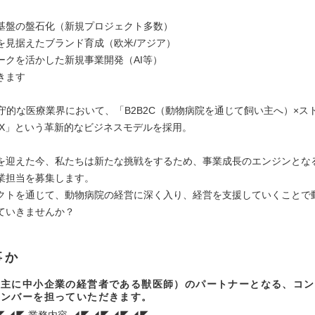
基盤の盤石化（新規プロジェクト多数）
を見据えたブランド育成（欧米/アジア）
ークを活かした新規事業開発（AI等）
きます
は保守的な医療業界において、「B2B2C（動物病院を通じて飼い主へ）×ス
DX」という革新的なビジネスモデルを採用。
を迎えた今、私たちは新たな挑戦をするため、事業成長のエンジンとな
業担当を募集します。
クトを通じて、動物病院の経営に深く入り、経営を支援していくことで
ていきませんか？
事か
（主に中小企業の経営者である獣医師）のパートナーとなる、コン
メンバーを担っていただきます。
◤◢◤ 業務内容 ◢◤◢◤◢◤◢◤