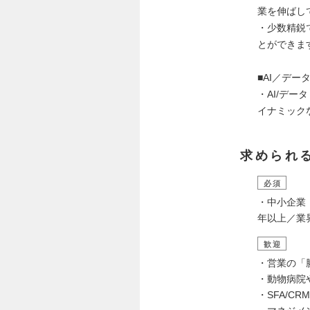
業を伸ばし
・少数精鋭
とができま
■AI／デ
・AI/デ
イナミック
求められ
必須
・中小企業
年以上／業
歓迎
・営業の「
・動物病院
・SFA/