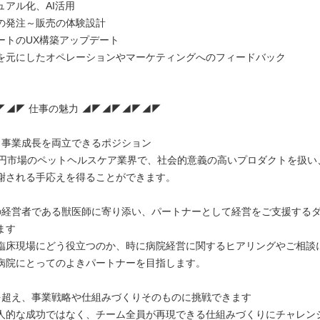
ュアル化、AI活用
の発注～販売の体験設計
ートのUX構築アップデート
を元にしたオペレーションやマーケティングへのフィードバック
◤◢◤ 仕事の魅力 ◢◤◢◤◢◤◢◤
と事業成長を両立できるポジション
兆円市場のペットヘルスケア業界で、社会的意義の高いプロダクトを扱い
謝される手応えを得ることができます。
の経営者である獣医師に寄り添い、パートナーとして経営をご支援する
ます
臨床現場にどう役立つのか、時に病院経営に関するヒアリングやご相談
病院にとってのよきパートナーを目指します。
を超え、事業戦略や仕組みづくりそのものに挑戦できます
人的な成功ではなく、チーム全員が再現できる仕組みづくりにチャレン