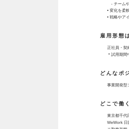
- チーム
• 変化を
• 戦略や
雇用形態
正社員・
＊試用期間
どんなポ
事業開発型
どこで働
東京都千代田
WeWork