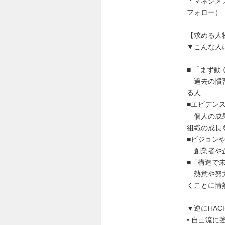
・マネジメ
フォロー）
【求める人
▼こんな人
■ 「まず
過去の慣習
る人
■エビデン
個人の成果
組織の成長
■ビジョン
創業者や企
■「構造で
熱意や努力
くことに情
▼逆にHA
• 自己流