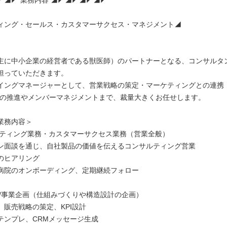
ィング・セールス・カスタマーサクセス・マネジメント◢
主に中小企業の経営者である獣医師）のパートナーとなる、コンサルタ
担っていただきます。
イングマネージャーとして、営業戦略の策定・マーケティングとの連携・
Xの推進やメンバーマネジメントまで、裁量大きくお任せします。
業務内容＞
サルティング業務・カスタマーサクセス業務（営業全般）
ン面談を通じ、自社製品の価値を伝えるコンサルティング営業
のヒアリング
病院のオンボーディング、定期継続フォロー
企画/事業企画（仕組みづくりや構造設計の企画）
、販売戦略の策定、KPI設計
テンプレ、CRMメッセージ生成