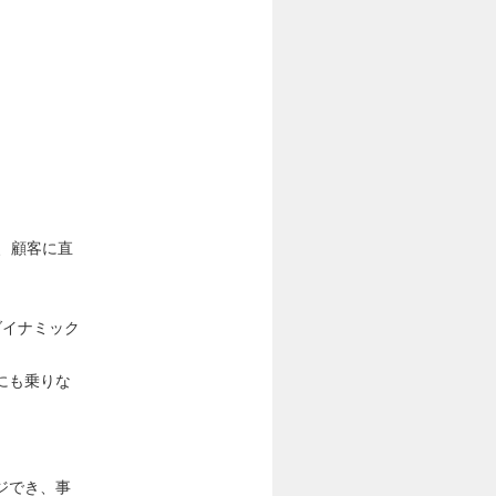
、顧客に直
ダイナミック
にも乗りな
ジでき、事