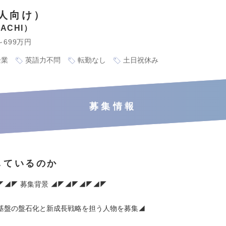
人向け）
ACHI
～699万円
企業
英語力不問
転勤なし
土日祝休み
募集情報
しているのか
◤◢◤ 募集背景 ◢◤◢◤◢◤◢◤
基盤の盤石化と新成長戦略を担う人物を募集◢