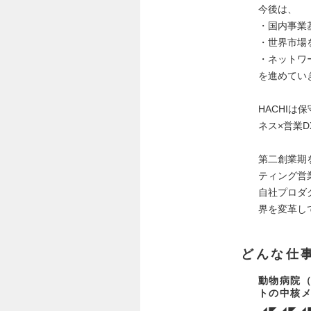
今後は、
・国内事業
・世界市場
・ネットワ
を進めてい
HACHI
ネス×営業
第二創業期
ティング営
自社プロダ
界を変革し
どんな仕
動物病院
トの中核
◢◤◢◤◢