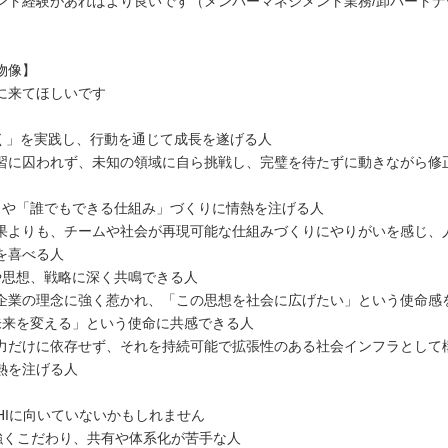
ント経験があればより良いです（メンバーマネジメント業務/卸パートナ
物像】
に来てほしいです
動く」を実践し、行動を通じて成長を遂げる人
に囚われず、未知の領域に自ら挑戦し、完璧を待たずに動きながら修
スや「誰でもできる仕組み」づくりに情熱を注げる人
よりも、チームや社会が再現可能な仕組みづくりにやりがいを感じ、
を喜べる人
や思想、戦略に深く共鳴できる人
業の理念に強く惹かれ、「この思想を社会に広げたい」という使命感
未来を変える」という使命に共感できる人
だけに依存せず、それを持続可能で拡張性のある社会インフラとして
熱を注げる人
CHIに向いていないかもしれません
に強くこだわり、共有や体系化が苦手な人