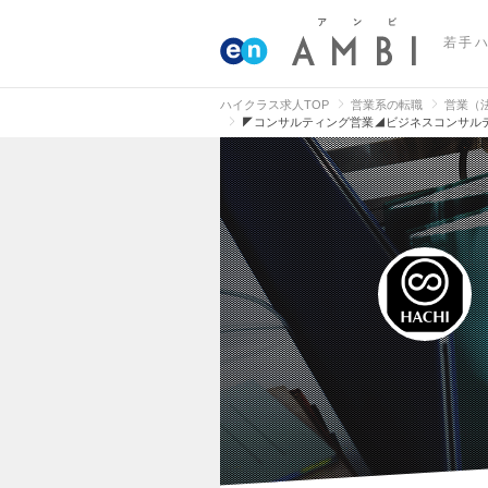
若手
ハイクラス求人TOP
営業系の転職
営業（
◤コンサルティング営業◢ビジネスコンサル