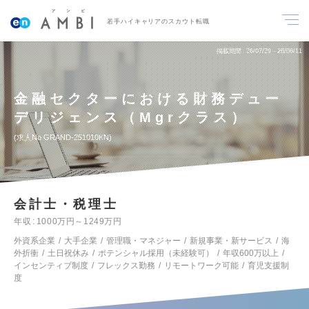
若手ハイキャリアのスカウト転職
掲載期間
26/07/29～26/08/11
金融セクターにおける財務デュー
デリジェンス（Mgrクラス）
求人No.GRAND-251010KN
会計士・税理士
年収
1000万円～1249万円
外資系企業
大手企業
管理職・マネジャー
新規事業・新サービス
海
外折衝
土日祝休み
ポテンシャル採用（未経験可）
年収600万以上
インセンティブ制度
フレックス勤務
リモートワーク可能
育児支援制
度