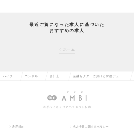
最近ご覧になった求人に基づいた
おすすめの求人
ホーム
ハイクラ
コンサルタ
会計士・税
金融セクターにおける財務デューデ
ス求人TO
ント系の転
理士の転職
リジェンス（Mgrクラス）の求人情報
P
職
若手ハイキャリアのスカウト転職
利用規約
求人情報に関するポリシー