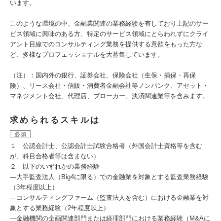
います。
このような環境の中、金融業関連の業務経験を有しており上記のサー
ビス領域に興味のある方、特定のサービス領域にとらわれずにクライ
アント目線でのコンサルティング業務を提供する意欲をもった方な
ど、多様なプロフェッショナルを大募集しています。
（注）：国内外の銀行、証券会社、保険会社（生保・損保・再保
険）、リース会社・信販・消費者金融会社等ノンバンク、アセット・
マネジメント会社、代理店、ブローカー、決済関連業等を含みます。
求められるスキルは
必須
１ 公認会計士、公認会計士試験合格者（外国会計士資格等を含む
が、科目合格者等は含まない）
２ 以下のいずれかの業務経験
—大手監査法人（Big4に限る）での金融業を対象とする監査業務経験
（3年程度以上）
—コンサルティングファーム（監査法人を含む）における金融業を対
象とする業務経験（2年程度以上）
—金融機関の企画関連部門または経理部門における業務経験（M&Aに