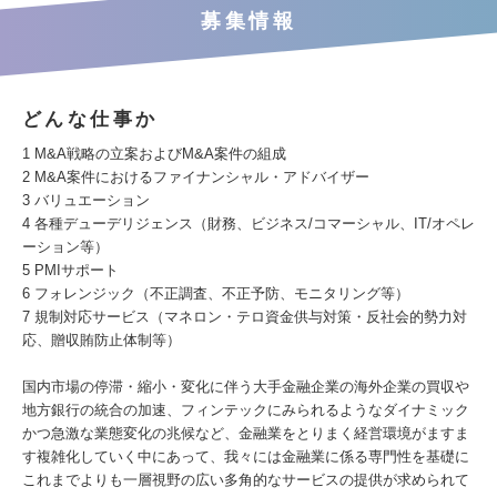
募集情報
どんな仕事か
1 M&A戦略の立案およびM&A案件の組成
2 M&A案件におけるファイナンシャル・アドバイザー
3 バリュエーション
4 各種デューデリジェンス（財務、ビジネス/コマーシャル、IT/オペレ
ーション等）
5 PMIサポート
6 フォレンジック（不正調査、不正予防、モニタリング等）
7 規制対応サービス（マネロン・テロ資金供与対策・反社会的勢力対
応、贈収賄防止体制等）
国内市場の停滞・縮小・変化に伴う大手金融企業の海外企業の買収や
地方銀行の統合の加速、フィンテックにみられるようなダイナミック
かつ急激な業態変化の兆候など、金融業をとりまく経営環境がますま
す複雑化していく中にあって、我々には金融業に係る専門性を基礎に
これまでよりも一層視野の広い多角的なサービスの提供が求められて