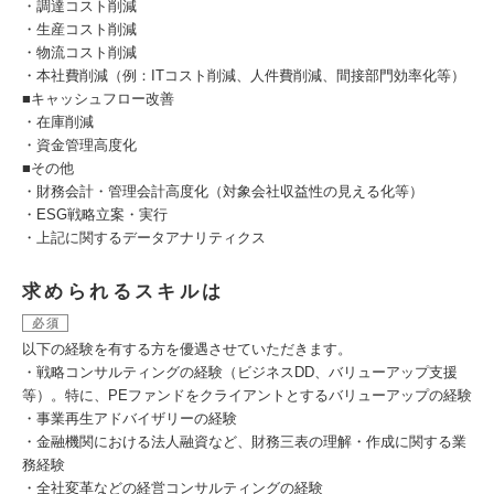
・調達コスト削減
・生産コスト削減
・物流コスト削減
・本社費削減（例：ITコスト削減、人件費削減、間接部門効率化等）
■キャッシュフロー改善
・在庫削減
・資金管理高度化
■その他
・財務会計・管理会計高度化（対象会社収益性の見える化等）
・ESG戦略立案・実行
・上記に関するデータアナリティクス
求められるスキルは
必須
以下の経験を有する方を優遇させていただきます。
・戦略コンサルティングの経験（ビジネスDD、バリューアップ支援
等）。特に、PEファンドをクライアントとするバリューアップの経験
・事業再生アドバイザリーの経験
・金融機関における法人融資など、財務三表の理解・作成に関する業
務経験
・全社変革などの経営コンサルティングの経験