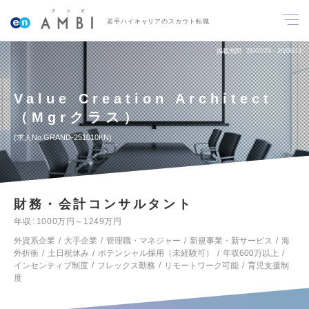
若手ハイキャリアのスカウト転職
掲載期間
26/07/29～26/08/11
Value Creation Architect
（Mgrクラス）
求人No.GRAND-251010KN
財務・会計コンサルタント
年収
1000万円～1249万円
外資系企業
大手企業
管理職・マネジャー
新規事業・新サービス
海
外折衝
土日祝休み
ポテンシャル採用（未経験可）
年収600万以上
インセンティブ制度
フレックス勤務
リモートワーク可能
育児支援制
度