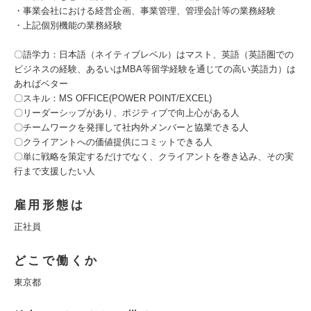
・事業会社における経営企画、事業管理、管理会計等の業務経験
・上記個別機能の業務経験
〇語学力：日本語（ネイティブレベル）はマスト、英語（英語圏での
ビジネスの経験、あるいはMBA等留学経験を通じての高い英語力）は
あればベター
〇スキル：MS OFFICE(POWER POINT/EXCEL)
〇リーダーシップがあり、ポジティブで向上心がある人
〇チームワークを発揮して社内外メンバーと協業できる人
〇クライアントへの価値提供にコミットできる人
〇単に戦略を策定するだけでなく、クライアントを巻き込み、その実
行まで支援したい人
雇用形態は
正社員
どこで働くか
東京都