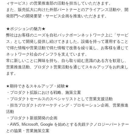
ィサービス）の営業推進部の活動を担当していただきます。
また、販売拡大に向けた外部パートナーとのアライアンス活動や、開
発部門への開発要望・サービス企画を推進いただきます。
★ポジションの魅力★
弊社はお客様のニーズを自社バックボーンネットワーク上に「サービ
ス」として開発し提供し続けてきました。設備を持って運用すること
で得た情報や営業活動で得た情報で改善を繰り返し、お客様を通じて
ネットワーク社会のインフラを支えています。
常に新しいことに興味を持ち、自ら取り組む意識のある方を歓迎し、
営業推進活動、プロダクト営業活動を通じてスキルアップをお約束し
ます。
★期待できるスキルアップ・経験★
・プロダクト拡販における戦略、施策立案
・プロダクトセールスのスペシャリストとして営業支援活動
・担当プロダクトのマーケティング・プロモーション企画、営業推進
活動
・プロダクト新規開発の企画
・AWS, Microsoft, Google を始めとする先鋭テクノロジーパートナー
との協業・営業施策立案