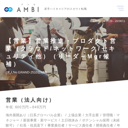
若手ハイキャリアのスカウト転職
掲載期間
26/07/29～26/08/11
【営業】営業推進・プロダクト営
業 (クラウド/ネットワーク/セキ
ュリティ他）（リーダ～Mgr候
補）
求人No.GRAND-251011WM
営業（法人向け）
年収
600万円～849万円
海外展開あり（日系グローバル企業）
上場企業
大手企業
管理職・マ
ネジャー
新規事業・新サービス
土日祝休み
ポテンシャル採用（未経
験可）
社長・役員直下
事業責任者
サービス責任者
開発責任者
年