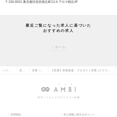
〒150-0031 東京都渋谷区桜丘町13-4 アロマ桜丘4F
最近ご覧になった求人に基づいた
おすすめの求人
ホーム
ハイク
営業
営業（法
【営業】営業推進・プロダクト営業 (クラウド/
ラス求
系の
人向け）
ネットワーク/セキュリティ他）（リーダ～Mgr
人TOP
転職
の転職
候補）の求人情報
若手ハイキャリアのスカウト転職
利用規約
求人情報に関するポリシー