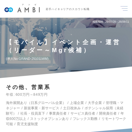
若手ハイキャリアのスカウト転職
掲載期間
26/07/29～26/08/11
【モバイル】イベント企画・運営
（リーダー～Mgr候補）
求人No.GRAND-251011WM
その他、営業系
年収
600万円～849万円
海外展開あり（日系グローバル企業）
上場企業
大手企業
管理職・マ
ネジャー
新規事業・新サービス
土日祝休み
ポテンシャル採用（未経
験可）
社長・役員直下
事業責任者
サービス責任者
開発責任者
年
収600万以上
ストックオプションあり
フレックス勤務
リモートワーク
可能
育児支援制度